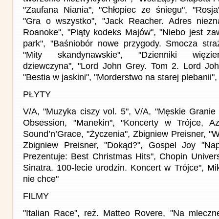
"Zaufana Niania", "Chłopiec ze śniegu", "Rosja
"Gra o wszystko", "Jack Reacher. Adres niezn
Roanoke", "Piąty kodeks Majów", "Niebo jest za
park", "Baśniobór nowe przygody. Smocza straż
"Mity skandynawskie", "Dzienniki więzien
dziewczyna", "Lord John Grey. Tom 2. Lord Joh
"Bestia w jaskini", "Morderstwo na starej plebanii"
PŁYTY
V/A, "Muzyka ciszy vol. 5", V/A, "Męskie Granie
Obsession, "Manekin", "Koncerty w Trójce, Azy
Sound’n’Grace, "Życzenia", Zbigniew Preisner, "
Zbigniew Preisner, "Dokąd?", Gospel Joy "Nape
Prezentuje: Best Christmas Hits", Chopin Univer
Sinatra. 100-lecie urodzin. Koncert w Trójce", Mi
nie chce"
FILMY
"Italian Race", reż. Matteo Rovere, "Na mleczne