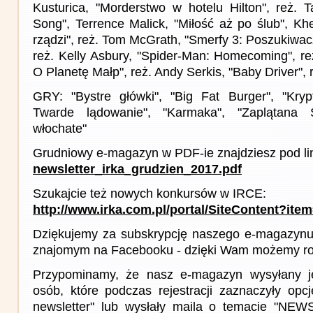
Kusturica, "Morderstwo w hotelu Hilton", reż. T
Song", Terrence Malick, "Miłość aż po ślub", Kh
rządzi", reż. Tom McGrath, "Smerfy 3: Poszukiwacz
reż. Kelly Asbury, "Spider-Man: Homecoming", re
O Planetę Małp", reż. Andy Serkis, "Baby Driver", 
GRY: "Bystre główki", "Big Fat Burger", "Kryp
Twarde lądowanie", "Karmaka", "Zaplątana
włochate"
Grudniowy e-magazyn w PDF-ie znajdziesz pod li
newsletter_irka_grudzien_2017.pdf
Szukajcie też nowych konkursów w IRCE:
http://www.irka.com.pl/portal/SiteContent?ite
Dziękujemy za subskrypcję naszego e-magazynu 
znajomym na Facebooku - dzięki Wam możemy roz
Przypominamy, że nasz e-magazyn wysyłany j
osób, które podczas rejestracji zaznaczyły op
newsletter" lub wysłały maila o temacie "NE