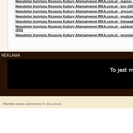
Newsletter Instytutu Rozwoju Kultury Alternatywnej IRKA.com.pl - marzec 
Newsletter Instytutu Rozwoju Kultury Alternatywnej IRKA.com.pl - luty /20
Newsletter Instytutu Rozwoju Kultury Alternatywnej IRKA.com.pl - styczeń
Newsletter Instytutu Rozwoju Kultury Alternatywnej IRKA.com.pl - grudzie
Newsletter Instytutu Rozwoju Kultury Alternatywnej IRKA.com.pl - listopad
Newsletter Instytutu Rozwoju Kultury Alternatywnej IRKA.com.pl - paździe
/2011
Newsletter Instytutu Rozwoju Kultury Alternatywnej IRKA.com.pl - wrzesie
REKLAMA
Wszelkie prawa zastrzeżone ©, irka.com.pl