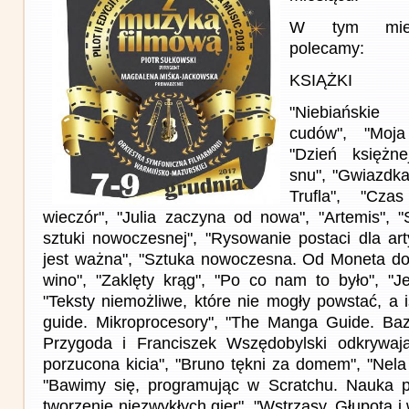
W tym miesi
polecamy:
KSIĄŻKI
"Niebiańskie 
cudów", "Moja
"Dzień księżn
snu", "Gwiazdka
Trufla", "Cza
wieczór", "Julia zaczyna od nowa", "Artemis", "
sztuki nowoczesnej", "Rysowanie postaci dla ar
jest ważna", "Sztuka nowoczesna. Od Moneta do 
wino", "Zaklęty krąg", "Po co nam to było", "Je
"Teksty niemożliwe, które nie mogły powstać, a 
guide. Mikroprocesory", "The Manga Guide. Baz
Przygoda i Franciszek Wszędobylski odkrywają
porzucona kicia", "Bruno tękni za domem", "Nela 
"Bawimy się, programując w Scratchu. Nauka 
tworzenie niezwykłych gier", "Wstrząsy. Głupota i