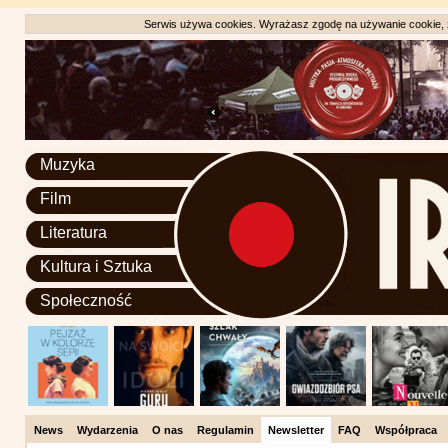
Serwis używa cookies. Wyrażasz zgodę na używanie cookie, zg
Muzyka
Film
Literatura
Kultura i Sztuka
Społeczność
News
Wydarzenia
O nas
Regulamin
Newsletter
FAQ
Współpraca