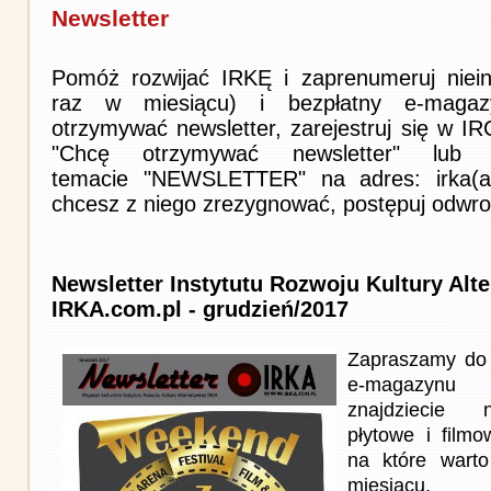
Newsletter
Pomóż rozwijać IRKĘ i zaprenumeruj niein
raz w miesiącu) i bezpłatny e-magaz
otrzymywać newsletter, zarejestruj się w I
"Chcę otrzymywać newsletter" lub 
temacie "NEWSLETTER" na adres: irka(at)i
chcesz z niego zrezygnować, postępuj odwro
Newsletter Instytutu Rozwoju Kultury Alt
IRKA.com.pl - grudzień/2017
Zapraszamy do 
e-magazynu
znajdziecie n
płytowe i film
na które wart
miesiącu.