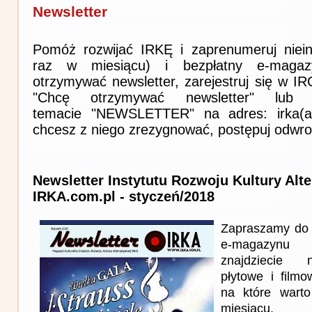
Newsletter
Pomóż rozwijać IRKĘ i zaprenumeruj niein
raz w miesiącu) i bezpłatny e-magaz
otrzymywać newsletter, zarejestruj się w I
"Chcę otrzymywać newsletter" lub 
temacie "NEWSLETTER" na adres: irka(at)i
chcesz z niego zrezygnować, postępuj odwro
Newsletter Instytutu Rozwoju Kultury Alt
IRKA.com.pl - styczeń/2018
Zapraszamy do 
e-magazynu
znajdziecie n
płytowe i film
na które wart
miesiącu.