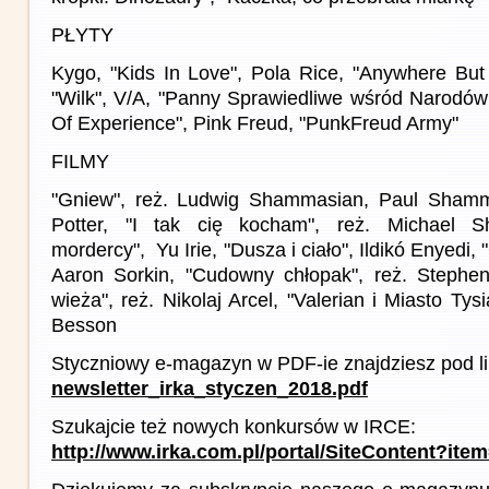
PŁYTY
Kygo, "Kids In Love", Pola Rice, "Anywhere But
"Wilk", V/A, "Panny Sprawiedliwe wśród Narodów
Of Experience", Pink Freud, "PunkFreud Army"
FILMY
"Gniew", reż. Ludwig Shammasian, Paul Shammas
Potter, "I tak cię kocham", reż. Michael S
mordercy", Yu Irie, "Dusza i ciało", Ildikó Enyedi, 
Aaron Sorkin, "Cudowny chłopak", reż. Stephe
wieża", reż. Nikolaj Arcel, "Valerian i Miasto Tys
Besson
Styczniowy e-magazyn w PDF-ie znajdziesz pod l
newsletter_irka_styczen_2018.pdf
Szukajcie też nowych konkursów w IRCE:
http://www.irka.com.pl/portal/SiteContent?ite