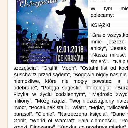
W tym miesi
polecamy:
KSIĄŻKI
"Gra o wszystko
mnie jeszcze 
anioły", "Jesteś
"Nasza miłość,
śmierć", "Najpi
szczęścia", "Graffiti Moon", "Ostatni list od koc
Auschwitz przed sądem", "Bogowie nigdy nas nie 
niemożliwe, które nie mogły powstać, a ist
odebrane", "Potęga sugestii", "Flirtologia", "B
Fizyka w życiu codziennym", "Mądrość zwyc
miliony", "Mózg rządzi. Twój niezastąpiony narz
"Noc", "Pocałunek stali", "Wiatr", "Mgła", "Milcze
parasol", "Cienie", "Narzeczona księcia", "Dane
Gobi", "World of Warcraft: Fala ciemności", "Po
kropki. Dinozaury", "Kaczka, co przebrała miarkę"