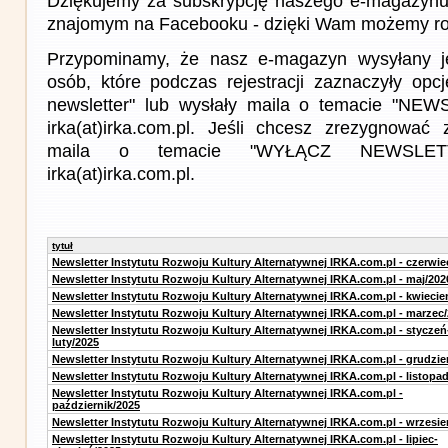
Dziękujemy za subskrypcję naszego e-magazynu 
znajomym na Facebooku - dzięki Wam możemy roz
Przypominamy, że nasz e-magazyn wysyłany j
osób, które podczas rejestracji zaznaczyły op
newsletter" lub wysłały maila o temacie "NE
irka(at)irka.com.pl. Jeśli chcesz zrezygnować z
maila o temacie "WYŁĄCZ NEWSLET
irka(at)irka.com.pl.
tytuł
Newsletter Instytutu Rozwoju Kultury Alternatywnej IRKA.com.pl - czerwie
Newsletter Instytutu Rozwoju Kultury Alternatywnej IRKA.com.pl - maj/202
Newsletter Instytutu Rozwoju Kultury Alternatywnej IRKA.com.pl - kwiecie
Newsletter Instytutu Rozwoju Kultury Alternatywnej IRKA.com.pl - marzec
Newsletter Instytutu Rozwoju Kultury Alternatywnej IRKA.com.pl - styczeń
luty/2025
Newsletter Instytutu Rozwoju Kultury Alternatywnej IRKA.com.pl - grudzie
Newsletter Instytutu Rozwoju Kultury Alternatywnej IRKA.com.pl - listopa
Newsletter Instytutu Rozwoju Kultury Alternatywnej IRKA.com.pl -
październik/2025
Newsletter Instytutu Rozwoju Kultury Alternatywnej IRKA.com.pl - wrzesie
Newsletter Instytutu Rozwoju Kultury Alternatywnej IRKA.com.pl - lipiec-