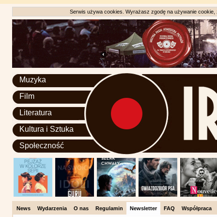
Serwis używa cookies. Wyrażasz zgodę na używanie cookie, zg
Muzyka
Film
Literatura
Kultura i Sztuka
Społeczność
News
Wydarzenia
O nas
Regulamin
Newsletter
FAQ
Współpraca