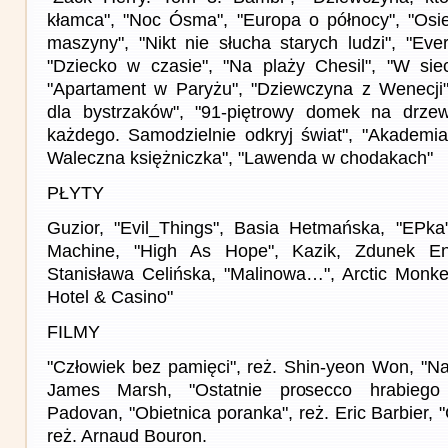
kłamca", "Noc Ósma", "Europa o północy", "Osi
maszyny", "Nikt nie słucha starych ludzi", "Ever
"Dziecko w czasie", "Na plaży Chesil", "W sieci
"Apartament w Paryżu", "Dziewczyna z Wenecji"
dla bystrzaków", "91-piętrowy domek na drzewi
każdego. Samodzielnie odkryj świat", "Akademi
Waleczna księżniczka", "Lawenda w chodakach"
PŁYTY
Guzior, "Evil_Things", Basia Hetmańska, "EPka
Machine, "High As Hope", Kazik, Zdunek En
Stanisława Celińska, "Malinowa…", Arctic Monkey
Hotel & Casino"
FILMY
"Człowiek bez pamięci", reż. Shin-yeon Won, "Na
James Marsh, "Ostatnie prosecco hrabiego A
Padovan, "Obietnica poranka", reż. Eric Barbier, 
reż. Arnaud Bouron.