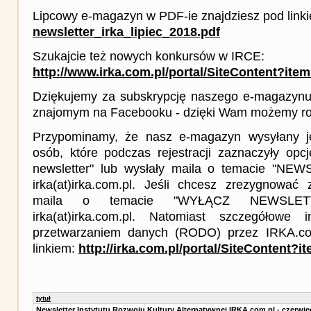
Lipcowy e-magazyn w PDF-ie znajdziesz pod link
newsletter_irka_lipiec_2018.pdf
Szukajcie też nowych konkursów w IRCE:
http://www.irka.com.pl/portal/SiteContent?ite
Dziękujemy za subskrypcję naszego e-magazynu 
znajomym na Facebooku - dzięki Wam możemy roz
Przypominamy, że nasz e-magazyn wysyłany j
osób, które podczas rejestracji zaznaczyły op
newsletter" lub wysłały maila o temacie "NE
irka(at)irka.com.pl. Jeśli chcesz zrezygnować z
maila o temacie "WYŁĄCZ NEWSLET
irka(at)irka.com.pl. Natomiast szczegółowe 
przetwarzaniem danych (RODO) przez IRKA.co
linkiem:
http://irka.com.pl/portal/SiteContent
tytuł
Newsletter Instytutu Rozwoju Kultury Alternatywnej IRKA.com.pl - czerwie