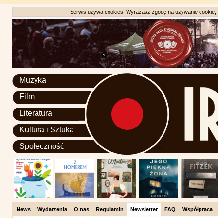
Serwis używa cookies. Wyrażasz zgodę na używanie cookie, zg
Muzyka
Film
Literatura
Kultura i Sztuka
Społeczność
News
Wydarzenia
O nas
Regulamin
Newsletter
FAQ
Współpraca