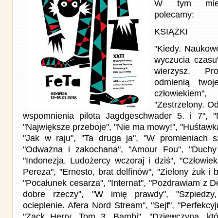
W tym miesi
polecamy:
KSIĄŻKI
"Kiedy. Naukowe
wyczucia czasu
wierzysz. Pr
odmienią twoj
człowiekie
"Zestrzelony. O
wspomnienia pilota Jagdgeschwader 5. i 7", "N
"Największe przeboje", "Nie ma mowy!", "Huśtaw
"Jak w raju", "Ta druga ja", "W promieniach s
"Odważna i zakochana", "Amour Fou", "Duchy pr
"Indonezja. Ludożercy wczoraj i dziś", "Człowie
Pereza", "Ernesto, brat delfinów", "Zielony żuk i 
"Pocałunek cesarza", "Internat", "Pozdrawiam z 
dobre rzeczy", "W imię prawdy", "Szpiedzy,
ocieplenie. Afera Nord Stream", "Sejf", "Perfekcy
"Zack Herry. Tom 3. Bambi", "Dziewczyna, któ