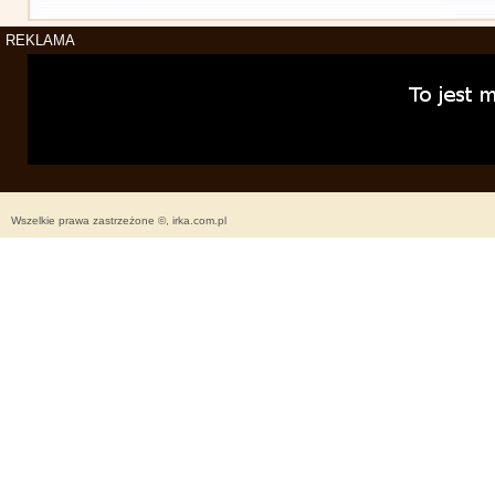
REKLAMA
Wszelkie prawa zastrzeżone ©, irka.com.pl