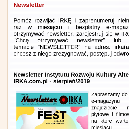
Newsletter
Pomóż rozwijać IRKĘ i zaprenumeruj niein
raz w miesiącu) i bezpłatny e-magaz
otrzymywać newsletter, zarejestruj się w I
"Chcę otrzymywać newsletter" lub 
temacie "NEWSLETTER" na adres: irka(at)i
chcesz z niego zrezygnować, postępuj odwro
Newsletter Instytutu Rozwoju Kultury Alt
IRKA.com.pl - sierpień/2019
Zapraszamy do 
e-magazynu
znajdziecie n
płytowe i film
na które wart
miesiącu.