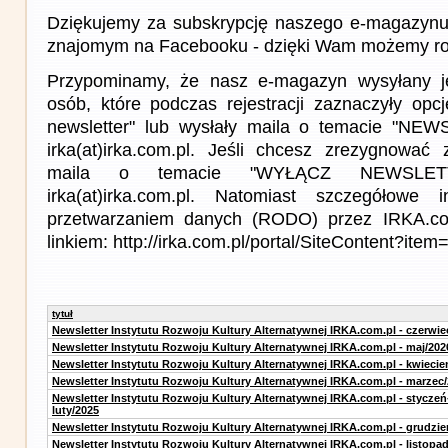
Dziękujemy za subskrypcję naszego e-magazynu 
znajomym na Facebooku - dzięki Wam możemy roz
Przypominamy, że nasz e-magazyn wysyłany j
osób, które podczas rejestracji zaznaczyły op
newsletter" lub wysłały maila o temacie "NE
irka(at)irka.com.pl. Jeśli chcesz zrezygnować z
maila o temacie "WYŁĄCZ NEWSLET
irka(at)irka.com.pl. Natomiast szczegółowe 
przetwarzaniem danych (RODO) przez IRKA.co
linkiem: http://irka.com.pl/portal/SiteContent?it
tytuł
Newsletter Instytutu Rozwoju Kultury Alternatywnej IRKA.com.pl - czerwie
Newsletter Instytutu Rozwoju Kultury Alternatywnej IRKA.com.pl - maj/202
Newsletter Instytutu Rozwoju Kultury Alternatywnej IRKA.com.pl - kwiecie
Newsletter Instytutu Rozwoju Kultury Alternatywnej IRKA.com.pl - marzec
Newsletter Instytutu Rozwoju Kultury Alternatywnej IRKA.com.pl - styczeń
luty/2025
Newsletter Instytutu Rozwoju Kultury Alternatywnej IRKA.com.pl - grudzie
Newsletter Instytutu Rozwoju Kultury Alternatywnej IRKA.com.pl - listopa