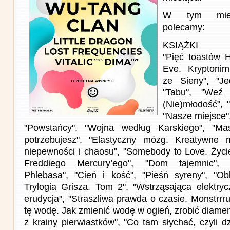
W tym miesi
polecamy:
KSIĄŻKI
"Pięć toastów 
Eve. Kryptonim 
ze Sieny", "J
"Tabu", "Weź 
(Nie)młodość", "
"Nasze miejsce"
"Powstańcy", "Wojna według Karskiego", "Ma
potrzebujesz", "Elastyczny mózg. Kreatywne
niepewności i chaosu", "Somebody to Love. Życie
Freddiego Mercury’ego", "Dom tajemnic", 
Phlebasa", "Cień i kość", "Pieśń syreny", "Ob
Trylogia Grisza. Tom 2", "Wstrząsająca elektryc
erudycja", "Straszliwa prawda o czasie. Monstrrru
tę wodę. Jak zmienić wodę w ogień, zrobić diamen
z krainy pierwiastków", "Co tam słychać, czyli d