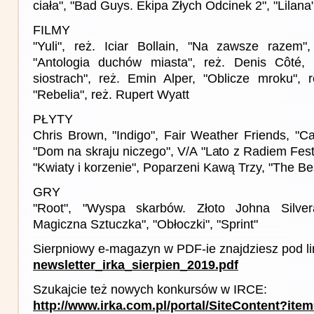
ciała", "Bad Guys. Ekipa Złych Odcinek 2", "Lilana
FILMY
"Yuli", reż. Iciar Bollain, "Na zawsze razem"
"Antologia duchów miasta", reż. Denis Côté,
siostrach", reż. Emin Alper, "Oblicze mroku", r
"Rebelia", reż. Rupert Wyatt
PŁYTY
Chris Brown, "Indigo", Fair Weather Friends, "Ca
"Dom na skraju niczego", V/A "Lato z Radiem Fest
"Kwiaty i korzenie", Poparzeni Kawą Trzy, "The Be
GRY
"Root", "Wyspa skarbów. Złoto Johna Silve
Magiczna Sztuczka", "Obłoczki", "Sprint"
Sierpniowy e-magazyn w PDF-ie znajdziesz pod li
newsletter_irka_sierpien_2019.pdf
Szukajcie też nowych konkursów w IRCE:
http://www.irka.com.pl/portal/SiteContent?ite