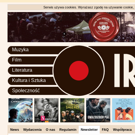
Serwis używa cookies. Wyrażasz zgodę na używanie cookie, zg
Muzyka
Film
Literatura
Kultura i Sztuka
Społeczność
News
Wydarzenia
O nas
Regulamin
Newsletter
FAQ
Współpraca