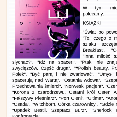
W tym miesi
polecamy:
KSIĄŻKI
"Świat po powod
"To, czego o m
szlaku szczęś
Breakfast", "
"Inna miłość 
słychać?", "Idź na spacer!", "Ptaki nie znaj
zwycięzców. Część druga", "#Polish beauty. Pr
Polek", "Być parą i nie zwariować", "Umysł b
spacerują nad Wartą", "Ostatnia wdowa", "Szept
Przechowalnia śmierci", "Norweski pacjent", "Cz
"Korona z czarodrzewu. Ostatni król Osten A
"Fałszywy Pieśniarz", "Port Cieni", "Ultima", "A
"Osada", "Witchborn. Córka czarownicy", "Gdzie 
"Upadek Bestii. Szeptacz Burz", "Sherlock 
Konfrontacja"