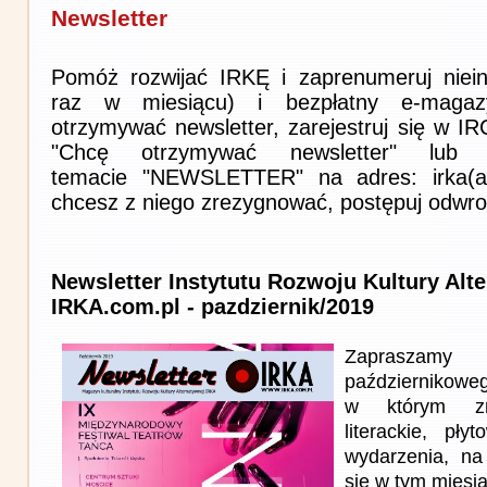
Newsletter
Pomóż rozwijać IRKĘ i zaprenumeruj niein
raz w miesiącu) i bezpłatny e-magaz
otrzymywać newsletter, zarejestruj się w I
"Chcę otrzymywać newsletter" lub 
temacie "NEWSLETTER" na adres: irka(at)i
chcesz z niego zrezygnować, postępuj odwro
Newsletter Instytutu Rozwoju Kultury Alt
IRKA.com.pl - pazdziernik/2019
Zapraszam
październikowe
w którym zna
literackie, pł
wydarzenia, na
się w tym miesi