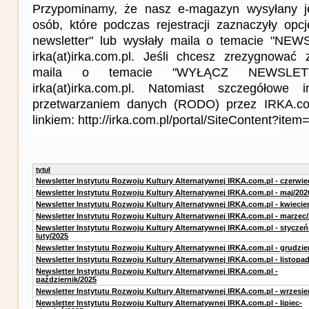
Przypominamy, że nasz e-magazyn wysyłany j
osób, które podczas rejestracji zaznaczyły op
newsletter" lub wysłały maila o temacie "NE
irka(at)irka.com.pl. Jeśli chcesz zrezygnować z
maila o temacie "WYŁĄCZ NEWSLET
irka(at)irka.com.pl. Natomiast szczegółowe 
przetwarzaniem danych (RODO) przez IRKA.co
linkiem: http://irka.com.pl/portal/SiteContent?it
tytuł
Newsletter Instytutu Rozwoju Kultury Alternatywnej IRKA.com.pl - czerwie
Newsletter Instytutu Rozwoju Kultury Alternatywnej IRKA.com.pl - maj/202
Newsletter Instytutu Rozwoju Kultury Alternatywnej IRKA.com.pl - kwiecie
Newsletter Instytutu Rozwoju Kultury Alternatywnej IRKA.com.pl - marzec
Newsletter Instytutu Rozwoju Kultury Alternatywnej IRKA.com.pl - styczeń
luty/2025
Newsletter Instytutu Rozwoju Kultury Alternatywnej IRKA.com.pl - grudzie
Newsletter Instytutu Rozwoju Kultury Alternatywnej IRKA.com.pl - listopa
Newsletter Instytutu Rozwoju Kultury Alternatywnej IRKA.com.pl -
październik/2025
Newsletter Instytutu Rozwoju Kultury Alternatywnej IRKA.com.pl - wrzesie
Newsletter Instytutu Rozwoju Kultury Alternatywnej IRKA.com.pl - lipiec-