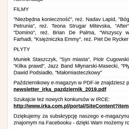
FILMY
"Niezbędna konieczność", reż. Nadav Lapid, "Bóg i
Petrunia", reż. Teona Strugar Mitevska, "Afte
"Domino", reż. Brian De Palma, "Wszyscy wi
Farhadi, "Księżniczka Emmy", reż. Piet De Rycker
PŁYTY
Muniek Staszczyk, "Syn miasta", Piotr Cugowski,
"Kilka prawd", Jazz Band Młynarski-Masecki, "Pł
Dawid Podsiadło, "Małomiasteczkowy"
Październikowy e-magazyn w PDF-ie znajdziesz p
newsletter_irka_pazdziernik_2019.pdf
Szukajcie też nowych konkursów w IRCE:
http://www.irka.com.pl/portal/SiteContent?ite
Dziękujemy za subskrypcję naszego e-magazynu 
znajomym na Facebooku - dzięki Wam możemy roz