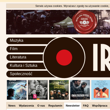
Serwis używa cookies. Wyrażasz zgodę na używanie cookie, zg
Muzyka
Film
Literatura
Kultura i Sztuka
Społeczność
News
Wydarzenia
O nas
Regulamin
Newsletter
FAQ
Współpraca