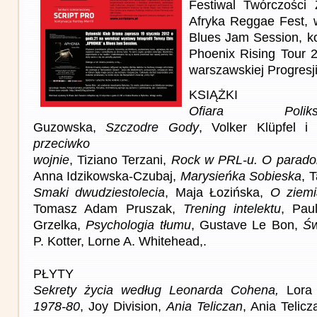
Festiwal Twórczości Ż
Afryka Reggae Fest,
Blues Jam Session, ko
Phoenix Rising Tour 
warszawskiej Progresji
KSIĄŻKI
Ofiara Poliks
Guzowska,
Szczodre Gody
, Volker Klüpfel 
przeciwko
wojnie
, Tiziano Terzani,
Rock w PRL-u. O paradok
Anna Idzikowska-Czubaj,
Marysieńka Sobieska
, 
Smaki dwudziestolecia
, Maja Łozińska,
O ziemi
Tomasz Adam Pruszak,
Trening intelektu
, Pau
Grzelka,
Psychologia tłumu
, Gustave Le Bon,
Św
P. Kotter, Lorne A. Whitehead,.
PŁYTY
Sekrety życia według Leonarda Cohena,
Lora
1978-80
, Joy Division,
Ania Teliczan
, Ania Telic