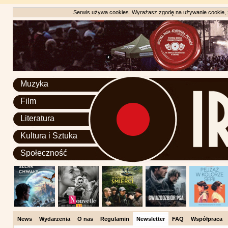
Serwis używa cookies. Wyrażasz zgodę na używanie cookie, zg
Muzyka
Film
Literatura
Kultura i Sztuka
Społeczność
News
Wydarzenia
O nas
Regulamin
Newsletter
FAQ
Współpraca