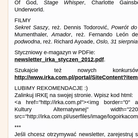
Of God,
Stage Whisper
, Charlotte Gainsb
Underworld.
FILMY
Sekret Saszy
, reż. Dennis Todorović,
Powrót d
Mumenthaler,
Amador
, reż. Fernando León d
podwodna
, reż. Richard Ayoade,
Oslo, 31 sierpnia
Styczniowy e-magazyn w PDFie:
newsletter_irka_styczen_2012.pdf
.
Szukajcie też nowych konku
http://www.irka.com.pl/portal/SiteContent?ite
LUBIMY REKOMENDACJE :)
Zalinkuj IRKĘ na swojej stronie. Wpisz kod html:
<a href="http://irka.com.pl"><img border="0" a
Kultury Alternatywnej" width="22
src="http://irka.com.pl/userfiles/image/logoirkacom
***
Jeśli chcesz otrzymywać newsletter, zarejestruj