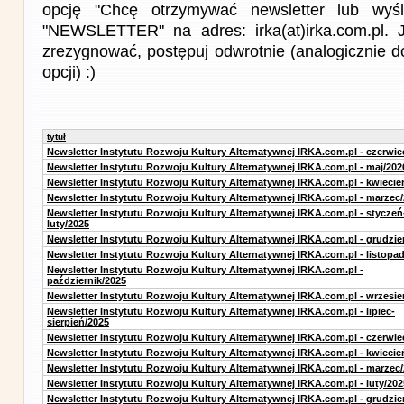
opcję "Chcę otrzymywać newsletter lub wyśl
"NEWSLETTER" na adres: irka(at)irka.com.pl. J
zrezygnować, postępuj odwrotnie (analogicznie d
opcji) :)
tytuł
Newsletter Instytutu Rozwoju Kultury Alternatywnej IRKA.com.pl - czerwie
Newsletter Instytutu Rozwoju Kultury Alternatywnej IRKA.com.pl - maj/202
Newsletter Instytutu Rozwoju Kultury Alternatywnej IRKA.com.pl - kwiecie
Newsletter Instytutu Rozwoju Kultury Alternatywnej IRKA.com.pl - marzec
Newsletter Instytutu Rozwoju Kultury Alternatywnej IRKA.com.pl - styczeń
luty/2025
Newsletter Instytutu Rozwoju Kultury Alternatywnej IRKA.com.pl - grudzie
Newsletter Instytutu Rozwoju Kultury Alternatywnej IRKA.com.pl - listopa
Newsletter Instytutu Rozwoju Kultury Alternatywnej IRKA.com.pl -
październik/2025
Newsletter Instytutu Rozwoju Kultury Alternatywnej IRKA.com.pl - wrzesie
Newsletter Instytutu Rozwoju Kultury Alternatywnej IRKA.com.pl - lipiec-
sierpień/2025
Newsletter Instytutu Rozwoju Kultury Alternatywnej IRKA.com.pl - czerwie
Newsletter Instytutu Rozwoju Kultury Alternatywnej IRKA.com.pl - kwiecie
Newsletter Instytutu Rozwoju Kultury Alternatywnej IRKA.com.pl - marzec
Newsletter Instytutu Rozwoju Kultury Alternatywnej IRKA.com.pl - luty/202
Newsletter Instytutu Rozwoju Kultury Alternatywnej IRKA.com.pl - grudzie