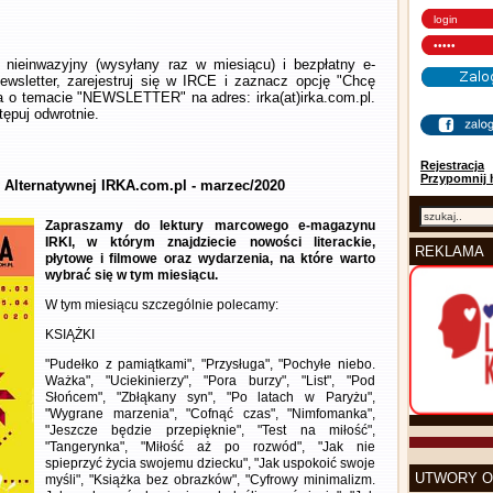
nieinwazyjny (wysyłany raz w miesiącu) i bezpłatny e-
wsletter, zarejestruj się w IRCE i zaznacz opcję "Chcę
la o temacie "NEWSLETTER" na adres: irka(at)irka.com.pl.
ępuj odwrotnie.
Rejestracja
Przypomnij 
y Alternatywnej IRKA.com.pl - marzec/2020
Zapraszamy do lektury marcowego e-magazynu
IRKI, w którym znajdziecie nowości literackie,
REKLAMA
płytowe i filmowe oraz wydarzenia, na które warto
wybrać się w tym miesiącu.
W tym miesiącu szczególnie polecamy:
KSIĄŻKI
"Pudełko z pamiątkami", "Przysługa", "Pochyłe niebo.
Ważka", "Uciekinierzy", "Pora burzy", "List", "Pod
Słońcem", "Zbłąkany syn", "Po latach w Paryżu",
"Wygrane marzenia", "Cofnąć czas", "Nimfomanka",
"Jeszcze będzie przepięknie", "Test na miłość",
"Tangerynka", "Miłość aż po rozwód", "Jak nie
spieprzyć życia swojemu dziecku", "Jak uspokoić swoje
UTWORY O
myśli", "Książka bez obrazków", "Cyfrowy minimalizm.