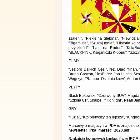
szaleni", "Piekielna głębina", "Niewidzi
"Bigamista", "Szukaj mnie", "Historia kolo
przyszłości", "Lato na Rodos", "Książ
"BLACKPINK. Księżniczki K-popu", "Szczyp
FILMY
"Jezioro Dzikich Gęsi", reż. Diao Yinan, 
Bruno Gascon, "Jexi", reż. Jon Lucas, Sco
Węgrzyn, "Rambo: Ostatnia krew", Adrian
PŁYTY
Stach Bukowski, "Czerwony SUV", Magda Ru
"Szkoła 81", Skalpel, "Highlight", Pearl Ja
GRY
"Iluzja", "Kto pierwszy ten lepszy", "King
Marcowy e-magazyn w PDF-ie znajdziesz 
newsletter_irka_marzec_2020.pdf
Szukajcie też nowych konkursów w IRCE: