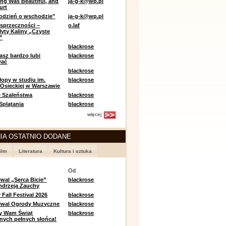
ing Was Beautiful, and
ja-g-k@wp.pl
urt
odzień o wschodzie"
ja-g-k@wp.pl
sprzeczności –
o.laf
łyty Kaliny „Czyste
”
blackrose
asz bardzo lubi
blackrose
wać
blackrose
opy w studiu im.
blackrose
 Osieckiej w Warszawie
 Szaleństwa
blackrose
 Splątania
blackrose
więcej
IA OSTATNIO DODANE
ilm
Literatura
Kultura i sztuka
e
Od
iwal „Serca Bicie”
blackrose
ndrzeja Zauchy
Fall Festival 2026
blackrose
tiwal Ogrody Muzyczne
blackrose
y Wam Świąt
blackrose
nych pełnych słońca!