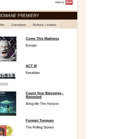
więcej
DOWANE PREMIERY
ilm
Literatura
Kultura i sztuka
Come This Madness
Europe
ACT III
Kasabian
Count Your Blessings -
Repented
Bring Me The Horizon
Foreign Tongues
The Rolling Stones