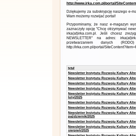
http://www.irka.com.pl/portal/SiteConte
Dziękujemy za subskrypcję naszego e-ma
Wam możemy rozwijać portal!
Przypominamy, że nasz e-magazyn wysył
zaznaczyły opcję "Chcę otrzymywać news
irka(at)irka.com.pl. Jeśli chcesz zr
NEWSLETTER" na adres: irka(at)irk
przetwarzaniem danych (RODO)
http://irka.com.pl/portal/SiteContent?ite
tytuł
Newsletter Instytutu Rozwoju Kultury Alt
Newsletter Instytutu Rozwoju Kultury Alt
Newsletter Instytutu Rozwoju Kultury Alt
Newsletter Instytutu Rozwoju Kultury Alt
Newsletter Instytutu Rozwoju Kultury Alt
luty/2025
Newsletter Instytutu Rozwoju Kultury Alt
Newsletter Instytutu Rozwoju Kultury Alte
Newsletter Instytutu Rozwoju Kultury Alt
październik/2025
Newsletter Instytutu Rozwoju Kultury Alt
Newsletter Instytutu Rozwoju Kultury Alte
sierpień/2025
Newsletter Instytutu Rozwoju Kultury Alt