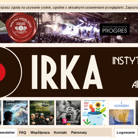
ażasz zgodę na używanie cookie, zgodnie z aktualnymi ustawieniami przeglądarki. Zapozna
ewsletter
FAQ
Współpraca
Kontakt
Patronaty
Logowanie