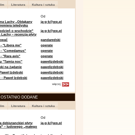
ilm
Literatura
Kultura i sztuka
Od
 na Lachy „Obłąkany
ja-g-k@wp.pl
premiera teledysku
odzień o wschodzie”
ja-g-k@wp.pl
 Lachy – recenzja płyty
lować
pandaredski
 - "Libera me"
operate
e - "Comedamus"
operate
- "Rara avis"
operate
u "Tamta noc"
pawelizdebski
nki na żądanie
pawelizdebski
 Paweł Izdebski
pawelizdebski
 - Paweł Izdebski
pawelizdebski
więcej
 OSTATNIO DODANE
ilm
Literatura
Kultura i sztuka
Od
a debiutanckiej płyty
ja-g-k@wp.pl
lia” – ludowego „małego