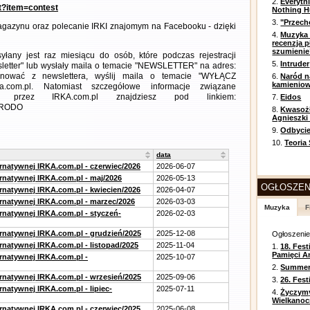
2.
Everyth
nt?item=contest
Nothing H
3.
"Przech
gazynu oraz polecanie IRKI znajomym na Facebooku - dzięki
4.
Muzyka 
recenzja p
szumienie
any jest raz miesiącu do osób, które podczas rejestracji
5.
Intruder
letter" lub wysłały maila o temacie "NEWSLETTER" na adres:
ezygnować z newslettera, wyślij maila o temacie "WYŁĄCZ
6.
Naród n
kamienio
a.com.pl. Natomiast szczegółowe informacje związane
 przez IRKA.com.pl znajdziesz pod linkiem:
7.
Eidos
m=RODO
8.
Kwasożł
Agnieszki
9.
Odbycie
10.
Teoria
data
ernatywnej IRKA.com.pl - czerwiec/2026
2026-06-07
ernatywnej IRKA.com.pl - maj/2026
2026-05-13
OGŁOSZEN
ernatywnej IRKA.com.pl - kwiecien/2026
2026-04-07
ernatywnej IRKA.com.pl - marzec/2026
2026-03-03
Muzyka
F
ernatywnej IRKA.com.pl - styczeń-
2026-02-03
ernatywnej IRKA.com.pl - grudzień/2025
2025-12-08
Ogłoszeni
rnatywnej IRKA.com.pl - listopad/2025
2025-11-04
1.
18. Fest
Pamięci A
ernatywnej IRKA.com.pl -
2025-10-07
2.
Summer 
ernatywnej IRKA.com.pl - wrzesień/2025
2025-09-06
3.
26. Fes
rnatywnej IRKA.com.pl - lipiec-
2025-07-11
4.
Życzym
Wielkanoc
ernatywnej IRKA.com.pl - czerwiec/2025
2025-06-08