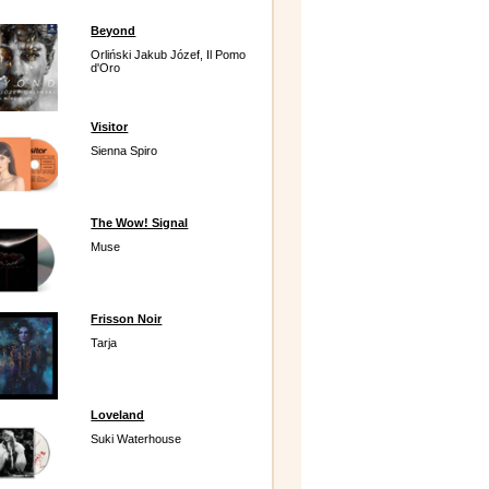
Beyond
Orliński Jakub Józef, Il Pomo
d'Oro
Visitor
Sienna Spiro
The Wow! Signal
Muse
Frisson Noir
Tarja
Loveland
Suki Waterhouse