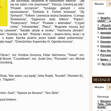
Jak zachować skupienie w hałaśliwym świecie", "Jak
Muzyka
F
się nie zabić i nie zwariować", "Intuicja. Uwolnij jej siłę",
"Projekt szczęście", "Szukając gwiazd i inne
opowiadania", "Elżbieta II. Portret królowej", "Zły
Utwór
Tyrmand", "Tolkien i pierwsza wojna światowa. U progu
1.
Strachy
Śródziemia", "Zaginione złoto Hitlera", "Piętno",
obłok” – 
"Podejrzany", "Intruz", "Prawda i kłamstwa", "Czyjaś
2.
„Przech
córka", "Himalaistka", "Płacz", "Bogowie muszą być
Strachy na
alny człowiek", "Światło ukryte w mroku", "Harmonia zbrodni",
3.
deeska
rów", "Kalinka na fali", "Roboty i drony – dawno temu, teraz i w
4.
Operate
ka o kupie. Epicka podróż przez ludzki układ pokarmowy",
ta magii", "Dziedzictwo Kopernika IV. Ognista korona",
5.
Operat
6.
Operate 
7.
Ano Yor
"Ojciec", reż. Kristina Grozeva, Petar Valchanov, "Towar", reż.
8.
Przysta
tt Moore, "Countdown", reż. Justin Dec, "Proceder", reż. Michał
9.
Niebo -
 Grunberg,
10.
No Cóż
ta, "Nie wiem, czy będę", Artur Rojek, "Kundel", Płomień 81,
m, "Gigaton",
RECENZJE
Muzyka
F
domino: Duel", "Spacer po Burano", "Gra Słów".
Recenzja
pod linkiem:
1.
Recenzj
Tulia „Tu
dzieła”