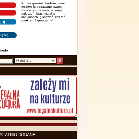
Po zalogowaniu będziesz mieć
możliwośc dodawania swojej
twórczości, newsów, recenzji,
ogłoszeń, brać udział w
konkursach, głosować, zbierać
punkty... Zapraszamy!
hasło
STATNIO DODANE