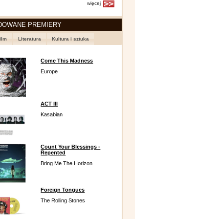
więcej
DOWANE PREMIERY
ilm
Literatura
Kultura i sztuka
Come This Madness
Europe
ACT III
Kasabian
Count Your Blessings -
Repented
Bring Me The Horizon
Foreign Tongues
The Rolling Stones