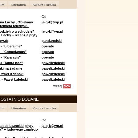
ilm
Literatura
Kultura i sztuka
Od
 na Lachy „Obłąkany
ja-g-k@wp.pl
premiera teledysku
odzień o wschodzie”
ja-g-k@wp.pl
 Lachy – recenzja płyty
lować
pandaredski
 - "Libera me"
operate
e - "Comedamus"
operate
- "Rara avis"
operate
u "Tamta noc"
pawelizdebski
nki na żądanie
pawelizdebski
 Paweł Izdebski
pawelizdebski
 - Paweł Izdebski
pawelizdebski
więcej
 OSTATNIO DODANE
ilm
Literatura
Kultura i sztuka
Od
a debiutanckiej płyty
ja-g-k@wp.pl
lia” – ludowego „małego