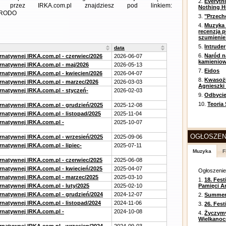
2.
Everyth
 przez IRKA.com.pl znajdziesz pod linkiem:
Nothing H
m=RODO
3.
"Przech
4.
Muzyka 
recenzja p
szumienie
5.
Intruder
data
6.
Naród n
ernatywnej IRKA.com.pl - czerwiec/2026
2026-06-07
kamienio
ernatywnej IRKA.com.pl - maj/2026
2026-05-13
7.
Eidos
ernatywnej IRKA.com.pl - kwiecien/2026
2026-04-07
8.
Kwasożł
ernatywnej IRKA.com.pl - marzec/2026
2026-03-03
Agnieszki
ernatywnej IRKA.com.pl - styczeń-
2026-02-03
9.
Odbycie
10.
Teoria
ernatywnej IRKA.com.pl - grudzień/2025
2025-12-08
rnatywnej IRKA.com.pl - listopad/2025
2025-11-04
ernatywnej IRKA.com.pl -
2025-10-07
OGŁOSZEN
ernatywnej IRKA.com.pl - wrzesień/2025
2025-09-06
rnatywnej IRKA.com.pl - lipiec-
2025-07-11
Muzyka
F
ernatywnej IRKA.com.pl - czerwiec/2025
2025-06-08
ernatywnej IRKA.com.pl - kwiecień/2025
2025-04-07
Ogłoszeni
ernatywnej IRKA.com.pl - marzec/2025
2025-03-10
1.
18. Fest
rnatywnej IRKA.com.pl - luty/2025
2025-02-10
Pamięci A
ernatywnej IRKA.com.pl - grudzień/2024
2024-12-07
2.
Summer 
rnatywnej IRKA.com.pl - listopad/2024
2024-11-06
3.
26. Fes
ernatywnej IRKA.com.pl -
2024-10-08
4.
Życzym
Wielkanoc