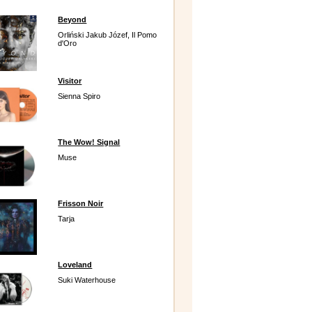
Beyond
Orliński Jakub Józef, Il Pomo
d'Oro
Visitor
Sienna Spiro
The Wow! Signal
Muse
Frisson Noir
Tarja
Loveland
Suki Waterhouse