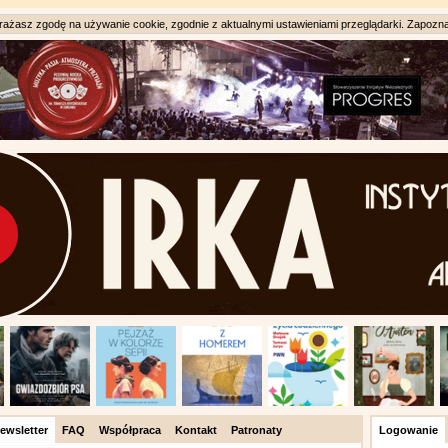
ażasz zgodę na używanie cookie, zgodnie z aktualnymi ustawieniami przeglądarki. Zapozna
ewsletter
FAQ
Współpraca
Kontakt
Patronaty
Logowanie