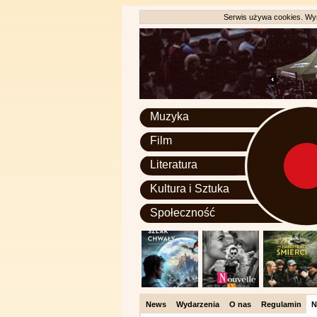
Serwis używa cookies. Wyr
Muzyka
Film
Literatura
Kultura i Sztuka
Społeczność
News
Wydarzenia
O nas
Regulamin
N