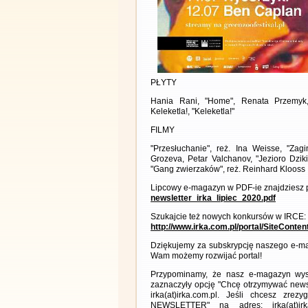
PŁYTY
Hania Rani, "Home", Renata Przemyk, 
Keleketla!, "Keleketla!"
FILMY
"Przesłuchanie", reż. Ina Weisse, "Zagi
Grozeva, Petar Valchanov, "Jezioro Dziki
"Gang zwierzaków", reż. Reinhard Klooss
Lipcowy e-magazyn w PDF-ie znajdziesz p
newsletter_irka_lipiec_2020.pdf
Szukajcie też nowych konkursów w IRCE:
http://www.irka.com.pl/portal/SiteConte
Dziękujemy za subskrypcję naszego e-ma
Wam możemy rozwijać portal!
Przypominamy, że nasz e-magazyn wysył
zaznaczyły opcję "Chcę otrzymywać news
irka(at)irka.com.pl. Jeśli chcesz zr
NEWSLETTER" na adres: irka(at)irk