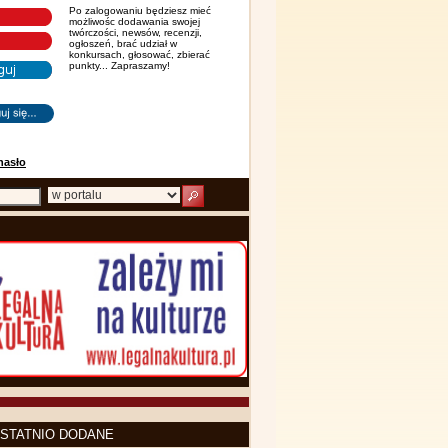
Po zalogowaniu będziesz mieć
możliwośc dodawania swojej
twórczości, newsów, recenzji,
ogłoszeń, brać udział w
konkursach, głosować, zbierać
punkty... Zapraszamy!
hasło
STATNIO DODANE