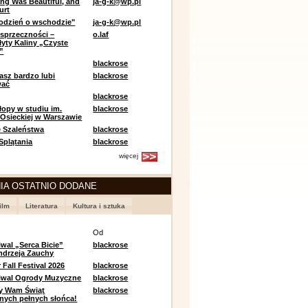
ing Was Beautiful, and
ja-g-k@wp.pl
urt
odzień o wschodzie"
ja-g-k@wp.pl
sprzeczności –
o.laf
łyty Kaliny „Czyste
”
blackrose
asz bardzo lubi
blackrose
wać
blackrose
opy w studiu im.
blackrose
 Osieckiej w Warszawie
 Szaleństwa
blackrose
 Splątania
blackrose
więcej
IA OSTATNIO DODANE
ilm
Literatura
Kultura i sztuka
e
Od
iwal „Serca Bicie”
blackrose
ndrzeja Zauchy
Fall Festival 2026
blackrose
tiwal Ogrody Muzyczne
blackrose
y Wam Świąt
blackrose
nych pełnych słońca!