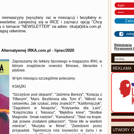
nieinwazyjny (wysyłany raz w miesiącu) i bezpłatny e-
wsletter, zarejestruj się w IRCE i zaznacz opcję "Chcę
la o temacie "NEWSLETTER" na adres: irka(at)irka.com.pl.
ępuj odwrotnie.
Rejestracja
Przypomnij 
 Alternatywnej IRKA.com.pl - lipiec/2020
Zapraszamy do lektury lipcowego e-magazynu IRKI, w
którym znajdziecie nowości filmowe, literackie i
REKLAMA
płytowe.
W tym miesiącu szczególnie polecamy:
KSIĄŻKI
"Szczęście pod stopami", "Jaśmina Berezy", "Kolacja z
Tiffanym", "Mars. Bezlitosna siła. Tom 4", "Miłość na
celowniku. Jak szukać, żeby znaleźć?", "Kalifornijczyk",
"Zagubieni w Neapolu", "Kołysanka dla Łani",
"Księżniczka z Teksasu", "Błękitna krew", "Słodkie
Magnolie: Smak nadziei", "Kanadiana", "Staś na tropie.
Jak prawie zostałem piłkarzem", "Slow life w wielkim
mieście", "Muzyka w filmie", "Zwiedzeni przez
UTWORY O
przypadek. Tajemnicza rola losowości w życiu i w