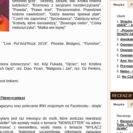
rynkowej grze", "Strzelby, zarazki, stal. Krótka historia
Muzyka
F
ludzkości", "Rozmowy z seryjnymi morderczyniami",
"Prawda", "Prawo krwi", "Paranormalne. Prawdziwe
historie nawiedzeń", "Gdzie dawniej śpiewał ptak",
Utwór
"Czerń nie zapomina", "Sprzedawca", "Zabójczy wirus",
1.
Strachy
"Kobiety, które nienawidzą", "Złowrogie niebo", "Córka
obłok” – 
nieboszczyka", "Matka wie lepiej"
2.
„Przech
Strachy na
3.
deeska
"Live Pol’And’Rock 2019", Phoebe Bridgers, "Punisher",
4.
Operate
5.
Operat
6.
Operate 
7.
Ano Yor
niona dziewczyna", reż. Kōji Fukada, "Ojciec", reż. Kristina
8.
Przysta
ch Gęsi", reż. Diao Yinan, "Małgosia i Jaś", reż. Oz Perkins,
9.
Niebo -
10.
No Cóż
od linkiem:
RECENZJE
nt?item=contest
Muzyka
F
gazynu oraz polecanie IRKI znajomym na Facebooku - dzięki
Recenzja
any jest raz miesiącu do osób, które podczas rejestracji
1.
Recenzj
letter" lub wysłały maila o temacie "NEWSLETTER" na adres:
Tulia „Tu
ezygnować z newslettera, wyślij maila o temacie "WYŁĄCZ
dzieła”
a.com.pl. Natomiast szczegółowe informacje związane