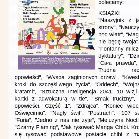
polecamy:
KSIĄŻKI
"Naszyjnik z j
strony", "Nauczy
pod wiatr", "Mag
nie będę twoja",
"Fontanny milcz
dyktatury", "Dz
"Cała prawda"
Trudna rad
opowieści", "Wyspa zaginionych drzew", "Kwest
kroki do szczęśliwego życia", "Oddech", "Woj
kratami", "Sztuczna Inteligencja 2041. 10 wizji
kartki z adwokaturą w tle", "Smak trucizny", 
opowieści. Część 1", "Zdrajca", "Koniec wiec
Oświęcimiu", "Nagły świt", "Postrach", "107 s
"Furia", "Jedno z nas nie żyje", "Meluzyna Noct
"Czarny Flaming", "Jak rysować Manga Chibi. Kr
się rysować podstawowe postacie chibi z ma