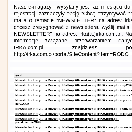
Nasz e-magazyn wysyłany jest raz miesiącu do 
rejestracji zaznaczyły opcję "Chcę otrzymywać ne
maila o temacie "NEWSLETTER" na adres: irka(a
chcesz zrezygnować z newslettera, wyślij mail
NEWSLETTER" na adres: irka(at)irka.com.pl. Na
informacje związane przetwarzaniem da
IRKA.com.pl znajdziesz p
http://irka.com.pl/portal/SiteContent?item=RODO
tytuł
Newsletter Instytutu Rozwoju Kultury Alternatywnej IRKA.com.pl - czerwie
Newsletter Instytutu Rozwoju Kultury Alternatywnej IRKA.com.pl - maj/202
Newsletter Instytutu Rozwoju Kultury Alternatywnej IRKA.com.pl - kwiecie
Newsletter Instytutu Rozwoju Kultury Alternatywnej IRKA.com.pl - marzec
Newsletter Instytutu Rozwoju Kultury Alternatywnej IRKA.com.pl - styczeń
luty/2025
Newsletter Instytutu Rozwoju Kultury Alternatywnej IRKA.com.pl - grudzie
Newsletter Instytutu Rozwoju Kultury Alternatywnej IRKA.com.pl - listopa
Newsletter Instytutu Rozwoju Kultury Alternatywnej IRKA.com.pl -
październik/2025
Newsletter Instytutu Rozwoju Kultury Alternatywnej IRKA.com.pl - wrzesie