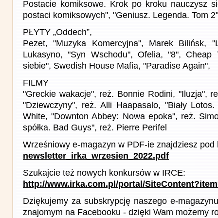
Postacie komiksowe. Krok po kroku nauczysz s
postaci komiksowych", "Geniusz. Legenda. Tom 2
PŁYTY „Oddech”,
Pezet, "Muzyka Komercyjna", Marek Bilińsk, "L
Lukasyno, "Syn Wschodu", Ofelia, "8", Cheap
siebie", Swedish House Mafia, "Paradise Again",
FILMY
"Greckie wakacje", reż. Bonnie Rodini, "Iluzja", 
"Dziewczyny", reż. Alli Haapasalo, "Biały Lotos
White, "Downton Abbey: Nowa epoka", reż. Simon
spółka. Bad Guys", reż. Pierre Perifel
Wrześniowy e-magazyn w PDF-ie znajdziesz pod l
newsletter_irka_wrzesien_2022.pdf
Szukajcie też nowych konkursów w IRCE:
http://www.irka.com.pl/portal/SiteContent?ite
Dziękujemy za subskrypcję naszego e-magazynu 
znajomym na Facebooku - dzięki Wam możemy roz