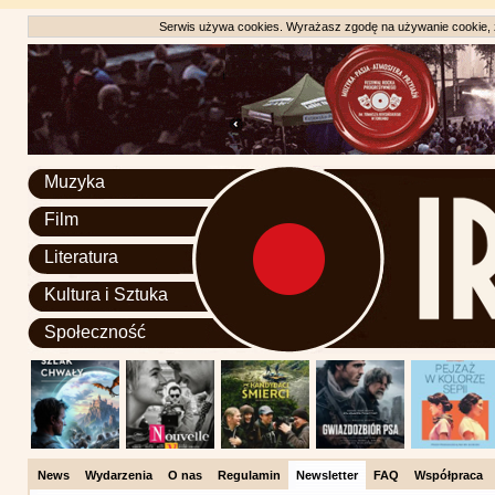
Serwis używa cookies. Wyrażasz zgodę na używanie cookie, zg
Muzyka
Film
Literatura
Kultura i Sztuka
Społeczność
News
Wydarzenia
O nas
Regulamin
Newsletter
FAQ
Współpraca