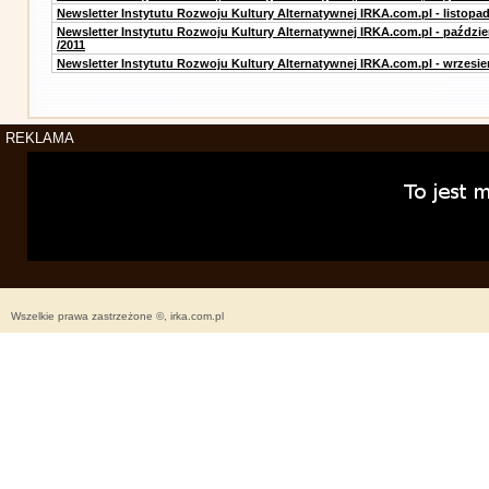
Newsletter Instytutu Rozwoju Kultury Alternatywnej IRKA.com.pl - listopad
Newsletter Instytutu Rozwoju Kultury Alternatywnej IRKA.com.pl - paździe
/2011
Newsletter Instytutu Rozwoju Kultury Alternatywnej IRKA.com.pl - wrzesie
REKLAMA
Wszelkie prawa zastrzeżone ©, irka.com.pl