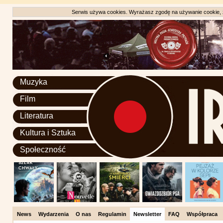
Serwis używa cookies. Wyrażasz zgodę na używanie cookie, zg
Muzyka
Film
Literatura
Kultura i Sztuka
Społeczność
News
Wydarzenia
O nas
Regulamin
Newsletter
FAQ
Współpraca