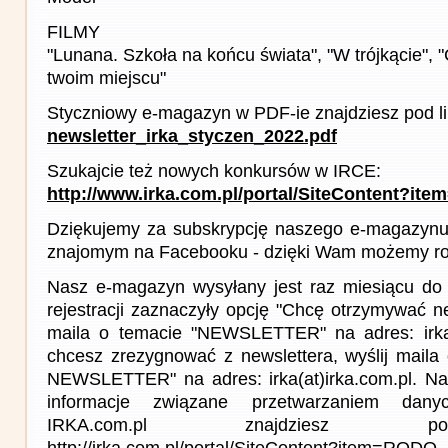
FILMY
"Lunana. Szkoła na końcu świata", "W trójkącie", "Ch
twoim miejscu"
Styczniowy e-magazyn w PDF-ie znajdziesz pod l
newsletter_irka_styczen_2022.pdf
Szukajcie też nowych konkursów w IRCE:
http://www.irka.com.pl/portal/SiteContent?ite
Dziękujemy za subskrypcję naszego e-magazynu 
znajomym na Facebooku - dzięki Wam możemy roz
Nasz e-magazyn wysyłany jest raz miesiącu do 
rejestracji zaznaczyły opcję "Chcę otrzymywać ne
maila o temacie "NEWSLETTER" na adres: irka(a
chcesz zrezygnować z newslettera, wyślij mail
NEWSLETTER" na adres: irka(at)irka.com.pl. Na
informacje związane przetwarzaniem da
IRKA.com.pl znajdziesz p
http://irka.com.pl/portal/SiteContent?item=RODO