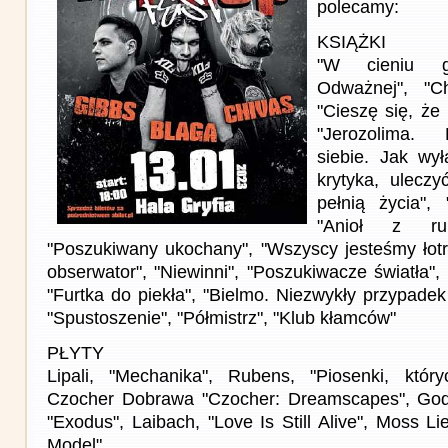
polecamy:
KSIĄŻKI
"W cieniu g
Odważnej", "C
"Cieszę się, ż
"Jerozolima. 
siebie. Jak wy
krytyka, ulecz
pełnią życia", "
"Anioł z ru
"Poszukiwany ukochany", "Wszyscy jesteśmy łotra
obserwator", "Niewinni", "Poszukiwacze światła", 
"Furtka do piekła", "Bielmo. Niezwykły przypade
"Spustoszenie", "Półmistrz", "Klub kłamców"
PŁYTY
Lipali, "Mechanika", Rubens, "Piosenki, który
Czocher Dobrawa "Czocher: Dreamscapes", Godzi
"Exodus", Laibach, "Love Is Still Alive", Moss Li
Model"