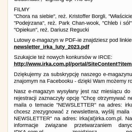
FILMY
"Chora na siebie", reż. Kristoffer Borgli, "Właścicie
"Podejrzana", reż. Park Chan-wook, "Chleb i sól
"Opiekun", reż. Dariusz Regucki
Lutowy e-magazyn w PDF-ie znajdziesz pod linki
newsletter_irka_luty_2023.pdf
Szukajcie też nowych konkursów w IRCE:
http://www.irka.com.pl/portal/SiteContent?ite
Dziękujemy za subskrypcję naszego e-magazynu 
znajomym na Facebooku - dzięki Wam możemy roz
Nasz e-magazyn wysyłany jest raz miesiącu do 
rejestracji zaznaczyły opcję "Chcę otrzymywać ne
maila o temacie "NEWSLETTER" na adres: irka(a
chcesz zrezygnować z newslettera, wyślij mail
NEWSLETTER" na adres: irka(at)irka.com.pl. Na
informacje związane przetwarzaniem da
IRKA.com.pl znajdziesz p