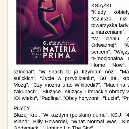
KSIĄŻKI
"Kiedy kobie
"Czulsza niż
towarzyska lady
z marzeniami", "
"W cieniu g
Odważnej", "
sercem", "Więzy
"Emocjonalna 
Home Now", 
szlochał", "W snach to ja trzymam nóż", "Ma
sufickich", "Życie w przybliżeniu", "50 idei, k
Mózg", "Czy można ufać Wikipedii?", "Machina 
zakupach", "Służące i służący. Literackie obrazy w
XX wieku", "Padlina", "Obcy horyzont", "Lucia", "P
PŁYTY
Błażej Król, "W każdym (polskim) domu", KSU, "44
Island", Billy Howerdel, "What Normal Was", Ki
Godsmack , "Lighting Up The Sky"