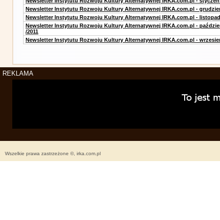
Newsletter Instytutu Rozwoju Kultury Alternatywnej IRKA.com.pl - styczeń
Newsletter Instytutu Rozwoju Kultury Alternatywnej IRKA.com.pl - grudzie
Newsletter Instytutu Rozwoju Kultury Alternatywnej IRKA.com.pl - listopad
Newsletter Instytutu Rozwoju Kultury Alternatywnej IRKA.com.pl - paździe
/2011
Newsletter Instytutu Rozwoju Kultury Alternatywnej IRKA.com.pl - wrzesie
REKLAMA
Wszelkie prawa zastrzeżone ©, irka.com.pl