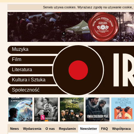
Serwis używa cookies. Wyrażasz zgodę na używanie cookie, zg
Muzyka
Film
Literatura
Kultura i Sztuka
Społeczność
News
Wydarzenia
O nas
Regulamin
Newsletter
FAQ
Współpraca