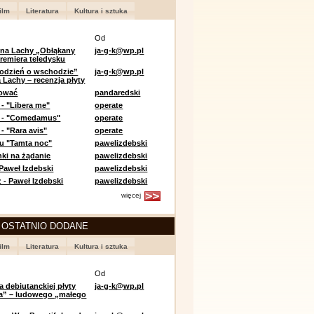
ilm
Literatura
Kultura i sztuka
Od
 na Lachy „Obłąkany
ja-g-k@wp.pl
premiera teledysku
odzień o wschodzie”
ja-g-k@wp.pl
 Lachy – recenzja płyty
lować
pandaredski
 - "Libera me"
operate
e - "Comedamus"
operate
- "Rara avis"
operate
u "Tamta noc"
pawelizdebski
nki na żądanie
pawelizdebski
 Paweł Izdebski
pawelizdebski
 - Paweł Izdebski
pawelizdebski
więcej
 OSTATNIO DODANE
ilm
Literatura
Kultura i sztuka
Od
a debiutanckiej płyty
ja-g-k@wp.pl
lia” – ludowego „małego