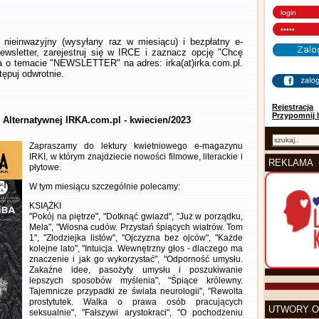
nieinwazyjny (wysyłany raz w miesiącu) i bezpłatny e-
wsletter, zarejestruj się w IRCE i zaznacz opcję "Chcę
la o temacie "NEWSLETTER" na adres: irka(at)irka.com.pl.
ępuj odwrotnie.
Rejestracja
Przypomnij 
y Alternatywnej IRKA.com.pl - kwiecien/2023
Zapraszamy do lektury kwietniowego e-magazynu
IRKI, w którym znajdziecie nowości filmowe, literackie i
REKLAMA
płytowe.
W tym miesiącu szczególnie polecamy:
KSIĄŻKI
"Pokój na piętrze", "Dotknąć gwiazd", "Już w porządku,
Mela", "Wiosna cudów. Przystań śpiących wiatrów. Tom
1", "Złodziejka listów", "Ojczyzna bez ojców", "Każde
kolejne lato", "Intuicja. Wewnętrzny głos - dlaczego ma
znaczenie i jak go wykorzystać", "Odporność umysłu.
Zakaźne idee, pasożyty umysłu i poszukiwanie
lepszych sposobów myślenia", "Śpiące królewny.
Tajemnicze przypadki ze świata neurologii", "Rewolta
prostytutek. Walka o prawa osób pracujących
UTWORY O
seksualnie", "Fałszywi arystokraci", "O pochodzeniu