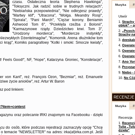
czasu. Ostateczna teoria Stephena Hawkinga",
Muzyka
F
"Toksyczni. Jak radzić sobie w trudnych relacjach",
"Niebiańska przepowiednia", "Nie odkryjesz prawdy",
"Martwy klif", "Utracona", "Wołga. Meandry Rosji",
Utwór
"Spirala", "Pani March", "Ciężar korony. Beniamin
1.
Strachy
Ashwood Tom 6", "Przeklęta rzeźba z Bolonii",
obłok” – 
"Karmazynowe rządy. Dziedzictwo krwi. Tom 3",
2.
„Przech
"Urodzony morderca", "Mordercze instynkty",
Strachy na
 Niezwykłych Dżentelmagów", "Komornik. Arena dłużników tom
3.
deeska
ci krąg", Komiks paragrafowy "Kotki i smoki: Smocze kwiaty",
4.
Operate
5.
Operat
6.
Operate 
t! Feels Good!", NF, "Hope", Katarzyna Groniec, "Konstelacje",
7.
Ano Yor
8.
Przysta
9.
Niebo -
eter von Kant", reż. François Ozon, "Bezmiar", reż. Emanuele
10.
No Cóż
wdziwe życie aniołów", reż. Artur W. Baron
z pod linkiem:
RECENZJE
Muzyka
F
nt?item=contest
gazynu oraz polecanie IRKI znajomym na Facebooku - dzięki
Recenzja
1.
Recenzj
Tulia „Tu
cu do osób, które podczas rejestracji zaznaczyły opcję "Chcę
dzieła”
 o temacie "NEWSLETTER" na adres: irka(at)irka.com.pl. Jeśli