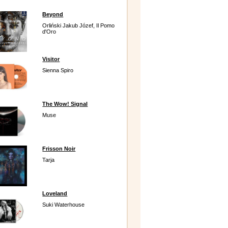
Beyond
Orliński Jakub Józef, Il Pomo
d'Oro
Visitor
Sienna Spiro
The Wow! Signal
Muse
Frisson Noir
Tarja
Loveland
Suki Waterhouse