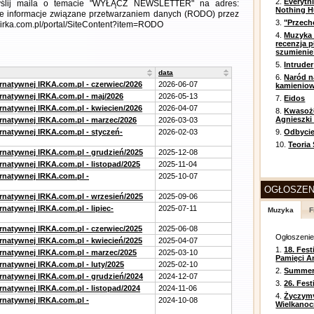
2.
Everyth
wyślij maila o temacie "WYŁĄCZ NEWSLETTER" na adres:
Nothing H
łowe informacje związane przetwarzaniem danych (RODO) przez
3.
"Przech
//irka.com.pl/portal/SiteContent?item=RODO
4.
Muzyka 
recenzja p
szumienie
5.
Intruder
data
6.
Naród n
ernatywnej IRKA.com.pl - czerwiec/2026
2026-06-07
kamienio
ernatywnej IRKA.com.pl - maj/2026
2026-05-13
7.
Eidos
ernatywnej IRKA.com.pl - kwiecien/2026
2026-04-07
8.
Kwasożł
Agnieszki
ernatywnej IRKA.com.pl - marzec/2026
2026-03-03
ernatywnej IRKA.com.pl - styczeń-
2026-02-03
9.
Odbycie
10.
Teoria
ernatywnej IRKA.com.pl - grudzień/2025
2025-12-08
rnatywnej IRKA.com.pl - listopad/2025
2025-11-04
ernatywnej IRKA.com.pl -
2025-10-07
OGŁOSZEN
ernatywnej IRKA.com.pl - wrzesień/2025
2025-09-06
rnatywnej IRKA.com.pl - lipiec-
2025-07-11
Muzyka
F
ernatywnej IRKA.com.pl - czerwiec/2025
2025-06-08
Ogłoszeni
ernatywnej IRKA.com.pl - kwiecień/2025
2025-04-07
1.
18. Fest
ernatywnej IRKA.com.pl - marzec/2025
2025-03-10
Pamięci A
rnatywnej IRKA.com.pl - luty/2025
2025-02-10
2.
Summer 
ernatywnej IRKA.com.pl - grudzień/2024
2024-12-07
3.
26. Fes
rnatywnej IRKA.com.pl - listopad/2024
2024-11-06
4.
Życzym
ernatywnej IRKA.com.pl -
2024-10-08
Wielkanoc