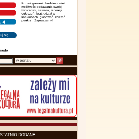
Po zalogowaniu będziesz mieć
możliwośc dodawania swojej
twórczości, newsów, recenzji,
ogłoszeń, brać udział w
konkursach, głosować, zbierać
punkty... Zapraszamy!
hasło
STATNIO DODANE