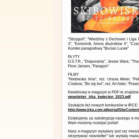
"Strzygoń", "Wiedźmy z Dechowic i Liga
3", "Komornik. Arena dłużników 4", "Czar
Komiks paragrafowy "Bocian Lucek"
PŁYTY
O.S.T.R., "Diaporama", Jessie Ware, "Tha
Floor Jansen, "Paragon"
FILMY
"Niebieska linia", reż. Ursula Meier, "P
Crialese, "Bo się boi", reż. Ari Aster, "Pra
Kwietniowy e-magazyn w PDF-ie znajdzies
newsletter_irka_kwiecien_2023.pdf
Szukajcie też nowych konkursów w IRCE:
http://www.irka.com.pl/portal/SiteConte
Dziękujemy za subskrypcję naszego e-ma
Wam możemy rozwijać portal!
Nasz e-magazyn wysyłany jest raz miesią
otrzymywać newsletter" lub wysłały maila