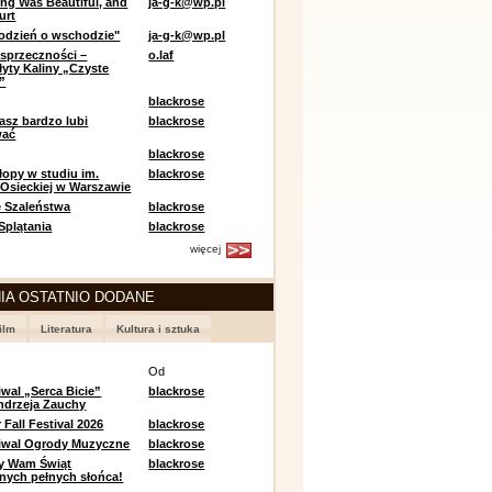
ing Was Beautiful, and
ja-g-k@wp.pl
urt
odzień o wschodzie"
ja-g-k@wp.pl
sprzeczności –
o.laf
łyty Kaliny „Czyste
”
blackrose
asz bardzo lubi
blackrose
wać
blackrose
opy w studiu im.
blackrose
 Osieckiej w Warszawie
 Szaleństwa
blackrose
 Splątania
blackrose
więcej
IA OSTATNIO DODANE
ilm
Literatura
Kultura i sztuka
e
Od
iwal „Serca Bicie”
blackrose
ndrzeja Zauchy
Fall Festival 2026
blackrose
tiwal Ogrody Muzyczne
blackrose
y Wam Świąt
blackrose
nych pełnych słońca!