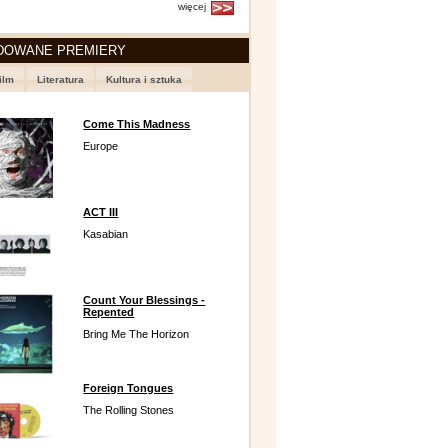
więcej
DOWANE PREMIERY
ilm
Literatura
Kultura i sztuka
Come This Madness
Europe
ACT III
Kasabian
Count Your Blessings -
Repented
Bring Me The Horizon
Foreign Tongues
The Rolling Stones