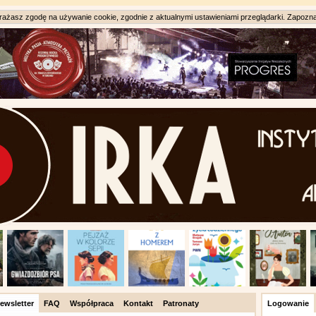
ażasz zgodę na używanie cookie, zgodnie z aktualnymi ustawieniami przeglądarki. Zapozna
ewsletter
FAQ
Współpraca
Kontakt
Patronaty
Logowanie