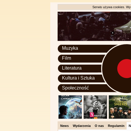
Serwis używa cookies. Wyr
Muzyka
Film
Literatura
Kultura i Sztuka
Społeczność
News
Wydarzenia
O nas
Regulamin
N