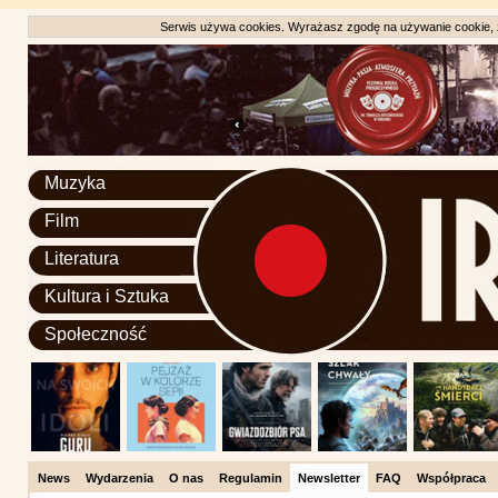
Serwis używa cookies. Wyrażasz zgodę na używanie cookie, zg
Muzyka
Film
Literatura
Kultura i Sztuka
Społeczność
News
Wydarzenia
O nas
Regulamin
Newsletter
FAQ
Współpraca