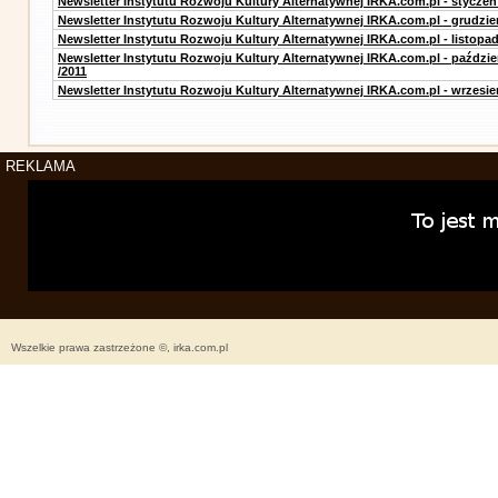
Newsletter Instytutu Rozwoju Kultury Alternatywnej IRKA.com.pl - styczeń
Newsletter Instytutu Rozwoju Kultury Alternatywnej IRKA.com.pl - grudzie
Newsletter Instytutu Rozwoju Kultury Alternatywnej IRKA.com.pl - listopad
Newsletter Instytutu Rozwoju Kultury Alternatywnej IRKA.com.pl - paździe
/2011
Newsletter Instytutu Rozwoju Kultury Alternatywnej IRKA.com.pl - wrzesie
REKLAMA
Wszelkie prawa zastrzeżone ©, irka.com.pl