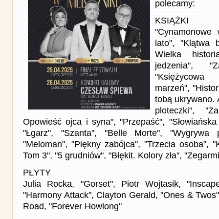
polecamy:
KSIĄŻKI
"Cynamonowe w
lato", "Klątwa b
Wielka histo
jedzenia", "
"Księżycowa 
marzeń", "Histor
tobą ukrywano. 
ploteczki", "
Opowieść ojca i syna", "Przepaść", "Słowiańska 
"Łgarz", "Szanta", "Belle Morte", "Wygrywa 
"Meloman", "Piękny zabójca", "Trzecia osoba", "
Tom 3", "5 grudniów", "Błękit. Kolory zła", "Zegarmi
PŁYTY
Julia Rocka, "Gorset", Piotr Wojtasik, "Insca
"Harmony Attack", Clayton Gerald, "Ones & Twos"
Road, "Forever Howlong"