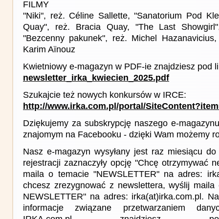
FILMY
"Niki", reż. Céline Sallette, "Sanatorium Pod K
Quay", reż. Bracia Quay, "The Last Showgirl"
"Bezcenny pakunek", reż. Michel Hazanavicius, 
Karim Aïnouz
Kwietniowy e-magazyn w PDF-ie znajdziesz pod l
newsletter_irka_kwiecien_2025.pdf
Szukajcie też nowych konkursów w IRCE:
http://www.irka.com.pl/portal/SiteContent?ite
Dziękujemy za subskrypcję naszego e-magazynu 
znajomym na Facebooku - dzięki Wam możemy roz
Nasz e-magazyn wysyłany jest raz miesiącu do 
rejestracji zaznaczyły opcję "Chcę otrzymywać ne
maila o temacie "NEWSLETTER" na adres: irka(a
chcesz zrezygnować z newslettera, wyślij mail
NEWSLETTER" na adres: irka(at)irka.com.pl. Na
informacje związane przetwarzaniem da
IRKA.com.pl znajdziesz p