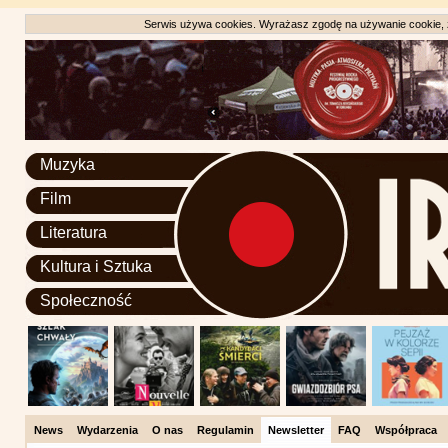
Serwis używa cookies. Wyrażasz zgodę na używanie cookie, zg
Muzyka
Film
Literatura
Kultura i Sztuka
Społeczność
News
Wydarzenia
O nas
Regulamin
Newsletter
FAQ
Współpraca