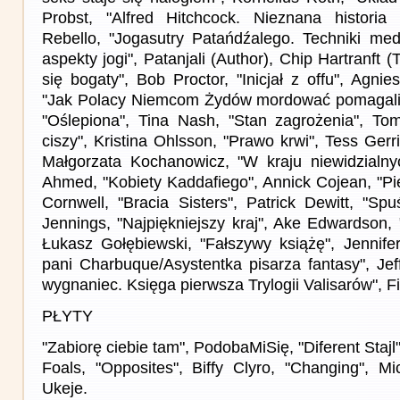
Probst, "Alfred Hitchcock. Nieznana historia
Rebello, "Jogasutry Patańdźalego. Techniki medy
aspekty jogi", Patanjali (Author), Chip Hartranft (T
się bogaty", Bob Proctor, "Inicjał z offu", Agn
"Jak Polacy Niemcom Żydów mordować pomagali",
"Oślepiona", Tina Nash, "Stan zagrożenia", To
ciszy", Kristina Ohlsson, "Prawo krwi", Tess Gerr
Małgorzata Kochanowicz, "W kraju niewidzialny
Ahmed, "Kobiety Kaddafiego", Annick Cojean, "Pi
Cornwell, "Bracia Sisters", Patrick Dewitt, "S
Jennings, "Najpiękniejszy kraj", Ake Edwardson,
Łukasz Gołębiewski, "Fałszywy książę", Jennifer
pani Charbuque/Asystentka pisarza fantasy", Jef
wygnaniec. Księga pierwsza Trylogii Valisarów", F
PŁYTY
"Zabiorę ciebie tam", PodobaMiSię, "Diferent Stajl",
Foals, "Opposites", Biffy Clyro, "Changing", Mi
Ukeje.