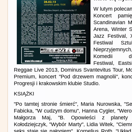
W lutym polecam
Koncert pamię
Scandinavian M
Arena, Winter S
Jazz Festival,
Festiwal Szt
Nieprzyjemny
Komedii de
Festiwal, East
Reggae Live 2013, Dominus Svantevitus Tour, 
Premium, koncert "Pod drzewem magnolii", konc
Progresji i krakowskim klubie Studio.
KSIĄŻKI
"Po tamtej stronie śmierć", Maria Nurowska, "
Fabicka, "W cudzym domu", Hanna Cygler, "Weron
Małgorza Maj, "B. Opowieści z planety p
Kołodziejczyk, "Wybór Marty", Lidia Witek, "Cie
seks staje się nałogiem", Kornelius Roth, "Układ