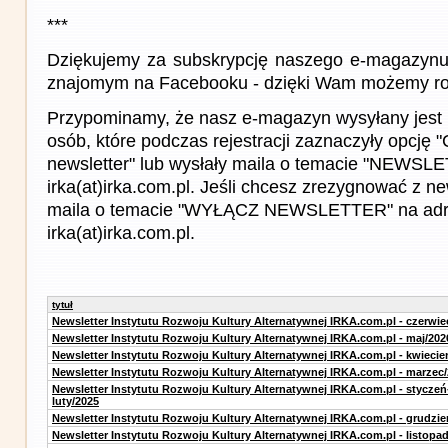
***
Dziękujemy za subskrypcję naszego e-magazynu 
znajomym na Facebooku - dzięki Wam możemy roz
Przypominamy, że nasz e-magazyn wysyłany jest 
osób, które podczas rejestracji zaznaczyły opcję
newsletter" lub wysłały maila o temacie "NEWSL
irka(at)irka.com.pl. Jeśli chcesz zrezygnować z new
maila o temacie "WYŁĄCZ NEWSLETTER" na adr
irka(at)irka.com.pl.
tytuł
Newsletter Instytutu Rozwoju Kultury Alternatywnej IRKA.com.pl - czerwie
Newsletter Instytutu Rozwoju Kultury Alternatywnej IRKA.com.pl - maj/202
Newsletter Instytutu Rozwoju Kultury Alternatywnej IRKA.com.pl - kwiecie
Newsletter Instytutu Rozwoju Kultury Alternatywnej IRKA.com.pl - marzec
Newsletter Instytutu Rozwoju Kultury Alternatywnej IRKA.com.pl - styczeń
luty/2025
Newsletter Instytutu Rozwoju Kultury Alternatywnej IRKA.com.pl - grudzie
Newsletter Instytutu Rozwoju Kultury Alternatywnej IRKA.com.pl - listopa