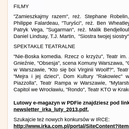
FILMY
"Zamieszkajmy razem", reż. Stephane Robelin,
Philippe Falardeau, "Turyści", reż. Ben Wheatley
Patryk Vega, "Sugarman", reż. Malik Bendjelloul
Daniel Lindsay, T.J. Martin, "Siostra twojej siostry
SPEKTAKLE TEATRALNE
"Nie-Boska komedia. Rzecz o krzyżu", Teatr im.
Gnieźnie, "Obsesja", scena Komuny Warszawa, "O
w Warszawie, "Kto się boi Virginii Woolf?", Tea
"Mejra i jej dzieci", Dom Kultury "Rakowiec" 
Piazzolla", Teatr Rampa w Warszawie, "Mytarst
Capitol we Wrocławiu, "Rondo", Teatr KTO w Krak
Lutowy e-magazyn w PDFie znajdziesz pod lin
newsletter_irka_luty_2013.pdf.
Szukajcie też nowych konkursów w IRCE:
http://www.irka.com.pl/portal/SiteContent?ite