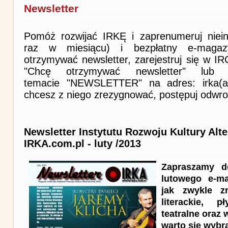
Newsletter
Pomóż rozwijać IRKĘ i zaprenumeruj niein
raz w miesiącu) i bezpłatny e-magaz
otrzymywać newsletter, zarejestruj się w I
"Chcę otrzymywać newsletter" lub 
temacie "NEWSLETTER" na adres: irka(at)i
chcesz z niego zrezygnować, postępuj odwro
Newsletter Instytutu Rozwoju Kultury Alt
IRKA.com.pl - luty /2013
Zapraszamy d
lutowego e-m
jak zwykle zn
literackie, 
teatralne oraz 
warto się wybr