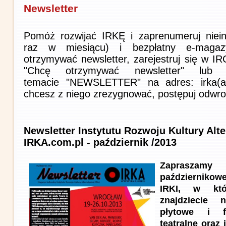
Newsletter
Pomóż rozwijać IRKĘ i zaprenumeruj niein
raz w miesiącu) i bezpłatny e-magaz
otrzymywać newsletter, zarejestruj się w I
"Chcę otrzymywać newsletter" lub 
temacie "NEWSLETTER" na adres: irka(at)i
chcesz z niego zrezygnować, postępuj odwro
Newsletter Instytutu Rozwoju Kultury Alt
IRKA.com.pl - październik /2013
Zapraszam
październik
IRKI, w kt
znajdziecie n
płytowe i f
teatralne oraz