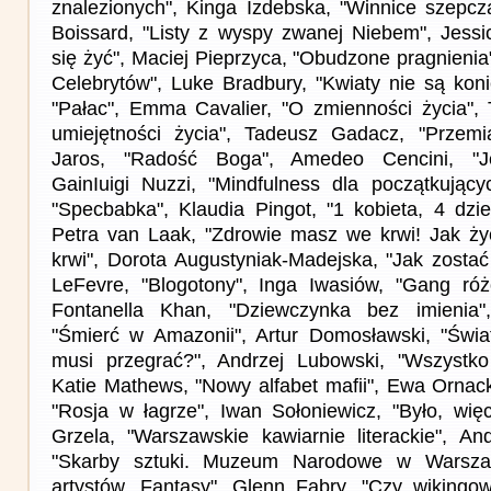
znalezionych", Kinga Izdebska, "Winnice szepcz
Boissard, "Listy z wyspy zwanej Niebem", Jess
się żyć", Maciej Pieprzyca, "Obudzone pragnienia
Celebrytów", Luke Bradbury, "Kwiaty nie są koni
"Pałac", Emma Cavalier, "O zmienności życia",
umiejętności życia", Tadeusz Gadacz, "Przemia
Jaros, "Radość Boga", Amedeo Cencini, "Je
GainIuigi Nuzzi, "Mindfulness dla początkujący
"Specbabka", Klaudia Pingot, "1 kobieta, 4 dzie
Petra van Laak, "Zdrowie masz we krwi! Jak ży
krwi", Dorota Augustyniak-Madejska, "Jak zostać
LeFevre, "Blogotony", Inga Iwasiów, "Gang ró
Fontanella Khan, "Dziewczynka bez imienia
"Śmierć w Amazonii", Artur Domosławski, "Świ
musi przegrać?", Andrzej Lubowski, "Wszystko 
Katie Mathews, "Nowy alfabet mafii", Ewa Ornack
"Rosja w łagrze", Iwan Sołoniewicz, "Było, wię
Grzela, "Warszawskie kawiarnie literackie", An
"Skarby sztuki. Muzeum Narodowe w Warszaw
artystów. Fantasy", Glenn Fabry, "Czy wikingowi