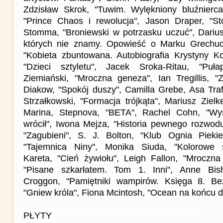
Zdzisław Skrok, "Tuwim. Wylękniony bluźnierca
"Prince Chaos i rewolucja", Jason Draper, "S
Stomma, "Broniewski w potrzasku uczuć", Darius
których nie znamy. Opowieść o Marku Grechucie
"Kobieta zbuntowana. Autobiografia Krystyny Kof
"Dzieci sztyletu", Jacek Sroka-Ritau, "Puła
Ziemiański, "Mroczna geneza", Ian Tregillis, "Z
Diakow, "Spokój duszy", Camilla Grebe, Asa Traf
Strzałkowski, "Formacja trójkąta", Mariusz Zielk
Marina, Stepnova, "BETA", Rachel Cohn, "Wy
wrócił", Iwona Mejza, "Historia pewnego rozwod
"Zagubieni", S. J. Bolton, "Klub Ognia Piekie
"Tajemnica Niny", Monika Siuda, "Kolorowe s
Kareta, "Cień żywiołu", Leigh Fallon, "Mroczna
"Pisane szkarłatem. Tom 1. Inni", Anne Bish
Croggon, "Pamiętniki wampirów. Księga 8. Bez
"Gniew króla", Fiona Mcintosh, "Ocean na końcu d
PŁYTY