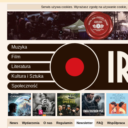
Serwis używa cookies. Wyrażasz zgodę na używanie cookie, zg
Muzyka
Film
Literatura
Kultura i Sztuka
Społeczność
News
Wydarzenia
O nas
Regulamin
Newsletter
FAQ
Współpraca