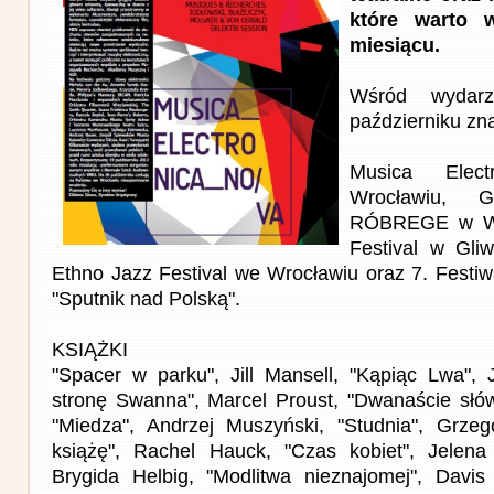
które warto 
miesiącu.
Wśród wydar
październiku zna
Musica Elec
Wrocławiu,
RÓBREGE w Wa
Festival w Gli
Ethno Jazz Festival we Wrocławiu oraz 7. Festiw
"Sputnik nad Polską".
KSIĄŻKI
"Spacer w parku", Jill Mansell, "Kąpiąc Lwa", 
stronę Swanna", Marcel Proust, "Dwanaście słów
"Miedza", Andrzej Muszyński, "Studnia", Grzego
książę", Rachel Hauck, "Czas kobiet", Jelena
Brygida Helbig, "Modlitwa nieznajomej", Davis