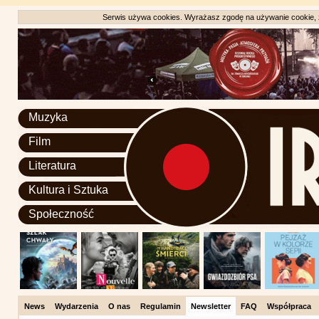
Serwis używa cookies. Wyrażasz zgodę na używanie cookie, zg
Muzyka
Film
Literatura
Kultura i Sztuka
Społeczność
News
Wydarzenia
O nas
Regulamin
Newsletter
FAQ
Współpraca