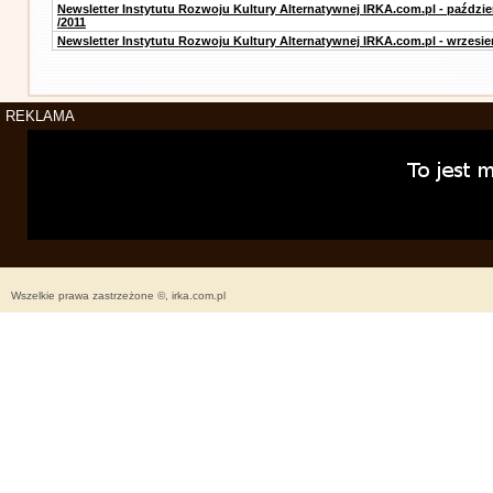
Newsletter Instytutu Rozwoju Kultury Alternatywnej IRKA.com.pl - paździe
/2011
Newsletter Instytutu Rozwoju Kultury Alternatywnej IRKA.com.pl - wrzesie
REKLAMA
Wszelkie prawa zastrzeżone ©, irka.com.pl