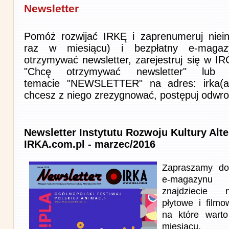
Newsletter
Pomóż rozwijać IRKĘ i zaprenumeruj niein
raz w miesiącu) i bezpłatny e-magaz
otrzymywać newsletter, zarejestruj się w I
"Chcę otrzymywać newsletter" lub 
temacie "NEWSLETTER" na adres: irka(at)i
chcesz z niego zrezygnować, postępuj odwro
Newsletter Instytutu Rozwoju Kultury Alt
IRKA.com.pl - marzec/2016
Zapraszamy do
e-magazynu
znajdziecie n
płytowe i film
na które wart
miesiącu.