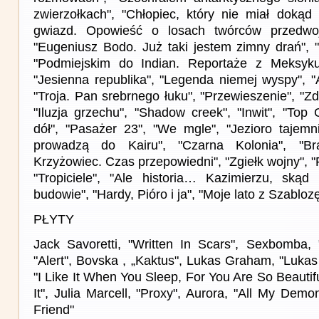
zwierzołkach", "Chłopiec, który nie miał dokąd
gwiazd. Opowieść o losach twórców przedwoj
"Eugeniusz Bodo. Już taki jestem zimny drań", "
"Podmiejskim do Indian. Reportaże z Meksyku"
"Jesienna republika", "Legenda niemej wyspy", "A
"Troja. Pan srebrnego łuku", "Przewieszenie", "Zd
"Iluzja grzechu", "Shadow creek", "Inwit", "Top
dół", "Pasażer 23", "We mgle", "Jezioro tajemni
prowadzą do Kairu", "Czarna Kolonia", "Bra
Krzyżowiec. Czas przepowiedni", "Zgiełk wojny", "
"Tropiciele", "Ale historia… Kazimierzu, skąd
budowie", "Hardy, Pióro i ja", "Moje lato z Szablo
PŁYTY
Jack Savoretti, "Written In Scars", Sexbomba,
"Alert", Bovska , „Kaktus", Lukas Graham, "Luka
"I Like It When You Sleep, For You Are So Beauti
It", Julia Marcell, "Proxy", Aurora, "All My De
Friend"