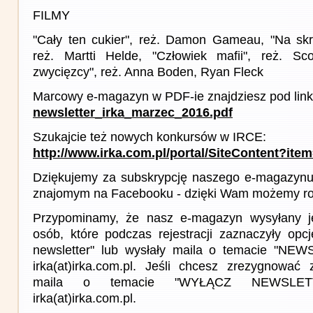
FILMY
"Cały ten cukier", reż. Damon Gameau, "Na skr
reż. Martti Helde, "Człowiek mafii", reż. Sc
zwycięzcy", reż. Anna Boden, Ryan Fleck
Marcowy e-magazyn w PDF-ie znajdziesz pod link
newsletter_irka_marzec_2016.pdf
Szukajcie też nowych konkursów w IRCE:
http://www.irka.com.pl/portal/SiteContent?ite
Dziękujemy za subskrypcję naszego e-magazynu 
znajomym na Facebooku - dzięki Wam możemy roz
Przypominamy, że nasz e-magazyn wysyłany j
osób, które podczas rejestracji zaznaczyły op
newsletter" lub wysłały maila o temacie "NE
irka(at)irka.com.pl. Jeśli chcesz zrezygnować z
maila o temacie "WYŁĄCZ NEWSLET
irka(at)irka.com.pl.