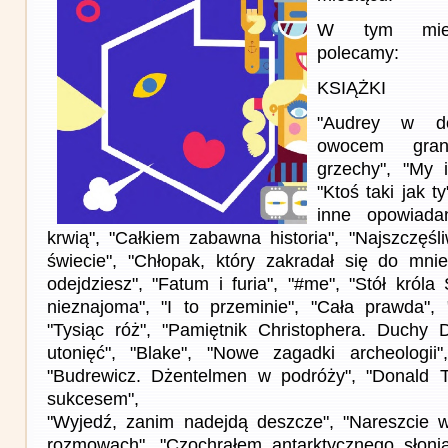
W tym miesi
polecamy:
KSIĄŻKI
"Audrey w d
owocem gran
grzechy", "My i
"Ktoś taki jak ty
inne opowiada
krwią", "Całkiem zabawna historia", "Najszczęś
świecie", "Chłopak, który zakradał się do mnie
odejdziesz", "Fatum i furia", "#me", "Stół król
nieznajoma", "I to przeminie", "Cała prawda",
"Tysiąc róż", "Pamiętnik Christophera. Duchy 
utonięć", "Blake", "Nowe zagadki archeologii"
"Budrewicz. Dżentelmen w podróży", "Donald
sukcesem",
"Wyjedź, zanim nadejdą deszcze", "Nareszcie 
rozmowach", "Czochrałem antarktycznego słonia