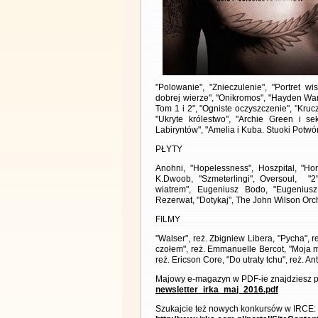
"Polowanie", "Znieczulenie", "Portret w
dobrej wierze", "Onikromos", "Hayden War
Tom 1 i 2", "Ogniste oczyszczenie", "Kru
"Ukryte królestwo", "Archie Green i se
Labiryntów", "Amelia i Kuba. Stuoki Potwó
PŁYTY
Anohni, "Hopelessness", Hoszpital, "Ho
K.Dwoob, "Szmeterlingi", Oversoul, "
wiatrem", Eugeniusz Bodo, "Eugenius
Rezerwat, "Dotykaj", The John Wilson Orc
FILMY
"Walser", reż. Zbigniew Libera, "Pycha", r
czołem", reż. Emmanuelle Bercot, "Moja mł
reż. Ericson Core, "Do utraty tchu", reż. 
Majowy e-magazyn w PDF-ie znajdziesz p
newsletter_irka_maj_2016.pdf
Szukajcie też nowych konkursów w IRCE: