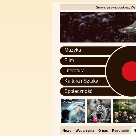
Serwis używa cookies. Wyr
Muzyka
Film
Literatura
Kultura i Sztuka
Społeczność
News
Wydarzenia
O nas
Regulamin
N