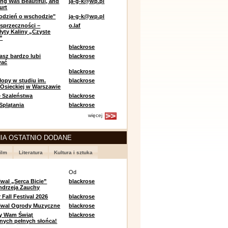
ing Was Beautiful, and
ja-g-k@wp.pl
urt
odzień o wschodzie"
ja-g-k@wp.pl
sprzeczności –
o.laf
łyty Kaliny „Czyste
”
blackrose
asz bardzo lubi
blackrose
wać
blackrose
opy w studiu im.
blackrose
 Osieckiej w Warszawie
 Szaleństwa
blackrose
 Splątania
blackrose
więcej
IA OSTATNIO DODANE
ilm
Literatura
Kultura i sztuka
e
Od
iwal „Serca Bicie”
blackrose
ndrzeja Zauchy
Fall Festival 2026
blackrose
tiwal Ogrody Muzyczne
blackrose
y Wam Świąt
blackrose
nych pełnych słońca!