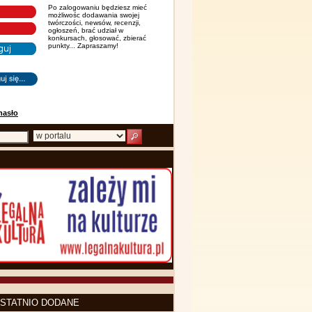
Po zalogowaniu będziesz mieć
możliwośc dodawania swojej
twórczości, newsów, recenzji,
ogłoszeń, brać udział w
konkursach, głosować, zbierać
punkty... Zapraszamy!
hasło
STATNIO DODANE