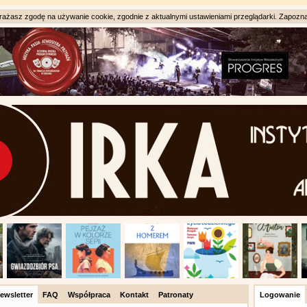
ażasz zgodę na używanie cookie, zgodnie z aktualnymi ustawieniami przeglądarki. Zapozna
ewsletter
FAQ
Współpraca
Kontakt
Patronaty
Logowanie