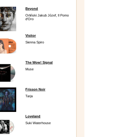
Beyond
Orliński Jakub Józef, Il Pomo
d'Oro
Visitor
Sienna Spiro
The Wow! Signal
Muse
Frisson Noir
Tarja
Loveland
Suki Waterhouse