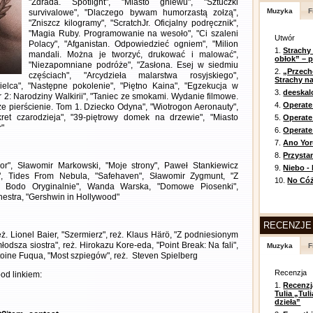
"Zdrada. Spotlight", "Miasto gniewu", "Sztuczki
Muzyka
F
survivalowe", "Dlaczego bywam humorzastą zołzą",
"Zniszcz kilogramy", "ScratchJr. Oficjalny podręcznik",
"Magia Ruby. Programowanie na wesoło", "Ci szaleni
Utwór
Polacy", "Afganistan. Odpowiedzieć ogniem", "Milion
1.
Strachy
mandali. Można je tworzyć, drukować i malować",
obłok” – 
"Niezapomniane podróże", "Zasłona. Esej w siedmiu
2.
„Przech
częściach", "Arcydzieła malarstwa rosyjskiego",
Strachy na
isielca", "Następne pokolenie", "Piętno Kaina", "Egzekucja w
3.
deeska
 2: Narodziny Walkirii", "Taniec ze smokami. Wydanie filmowe.
4.
Operate
cze pierścienie. Tom 1. Dziecko Odyna", "Wiotrogon Aeronauty",
kret czarodzieja", "39-piętrowy domek na drzewie", "Miasto
5.
Operat
r"
6.
Operate 
7.
Ano Yor
8.
Przysta
ror", Sławomir Markowski, "Moje strony", Paweł Stankiewicz
9.
Niebo -
2", Tides From Nebula, "Safehaven", Sławomir Zygmunt, "Z
10.
No Cóż
z Bodo Oryginalnie", Wanda Warska, "Domowe Piosenki",
hestra, "Gershwin in Hollywood"
RECENZJE
eż. Lionel Baier, "Szermierz", reż. Klaus Härö, "Z podniesionym
odsza siostra", reż. Hirokazu Kore-eda, "Point Break: Na fali",
Muzyka
F
Antoine Fuqua, "Most szpiegów", reż. Steven Spielberg
Recenzja
od linkiem:
1.
Recenzj
Tulia „Tu
dzieła”