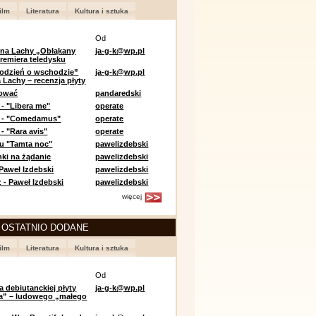
ilm
Literatura
Kultura i sztuka
Od
 na Lachy „Obłąkany
ja-g-k@wp.pl
premiera teledysku
odzień o wschodzie”
ja-g-k@wp.pl
 Lachy – recenzja płyty
lować
pandaredski
 - "Libera me"
operate
e - "Comedamus"
operate
- "Rara avis"
operate
u "Tamta noc"
pawelizdebski
nki na żądanie
pawelizdebski
 Paweł Izdebski
pawelizdebski
 - Paweł Izdebski
pawelizdebski
więcej
 OSTATNIO DODANE
ilm
Literatura
Kultura i sztuka
Od
a debiutanckiej płyty
ja-g-k@wp.pl
lia” – ludowego „małego