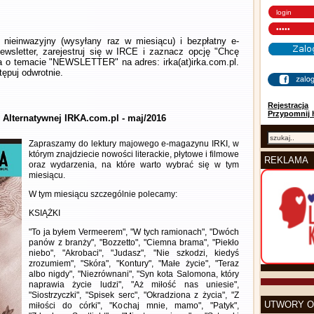
nieinwazyjny (wysyłany raz w miesiącu) i bezpłatny e-
wsletter, zarejestruj się w IRCE i zaznacz opcję "Chcę
la o temacie "NEWSLETTER" na adres: irka(at)irka.com.pl.
ępuj odwrotnie.
Rejestracja
Przypomnij 
y Alternatywnej IRKA.com.pl - maj/2016
Zapraszamy do lektury majowego e-magazynu IRKI, w
którym znajdziecie nowości literackie, płytowe i filmowe
REKLAMA
oraz wydarzenia, na które warto wybrać się w tym
miesiącu.
W tym miesiącu szczególnie polecamy:
KSIĄŻKI
"To ja byłem Vermeerem", "W tych ramionach", "Dwóch
panów z branży", "Bozzetto", "Ciemna brama", "Piekło
niebo", "Akrobaci", "Judasz", "Nie szkodzi, kiedyś
zrozumiem", "Skóra", "Kontury", "Małe życie", "Teraz
albo nigdy", "Niezrównani", "Syn kota Salomona, który
naprawia życie ludzi", "Aż miłość nas uniesie",
"Siostrzyczki", "Spisek serc", "Okradziona z życia", "Z
UTWORY O
miłości do córki", "Kochaj mnie, mamo", "Patyk",