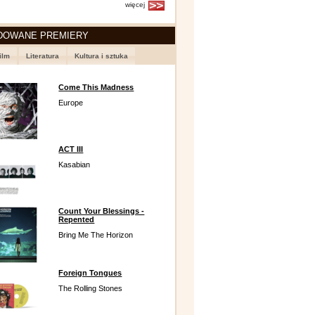
więcej
DOWANE PREMIERY
ilm
Literatura
Kultura i sztuka
Come This Madness
Europe
ACT III
Kasabian
Count Your Blessings -
Repented
Bring Me The Horizon
Foreign Tongues
The Rolling Stones