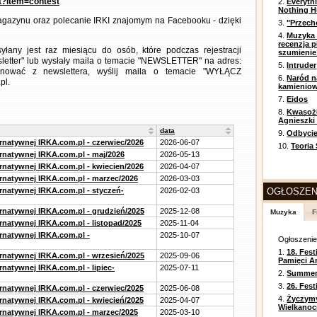
nt?item=contest
2.
Everyth
Nothing H
gazynu oraz polecanie IRKI znajomym na Facebooku - dzięki
3.
"Przech
4.
Muzyka 
recenzja p
any jest raz miesiącu do osób, które podczas rejestracji
szumienie
letter" lub wysłały maila o temacie "NEWSLETTER" na adres:
5.
Intruder
ezygnować z newslettera, wyślij maila o temacie "WYŁĄCZ
6.
Naród n
pl.
kamienio
7.
Eidos
8.
Kwasożł
Agnieszki
data
9.
Odbycie
ernatywnej IRKA.com.pl - czerwiec/2026
2026-06-07
10.
Teoria
ernatywnej IRKA.com.pl - maj/2026
2026-05-13
ernatywnej IRKA.com.pl - kwiecien/2026
2026-04-07
ernatywnej IRKA.com.pl - marzec/2026
2026-03-03
ernatywnej IRKA.com.pl - styczeń-
2026-02-03
OGŁOSZEN
ernatywnej IRKA.com.pl - grudzień/2025
2025-12-08
Muzyka
F
rnatywnej IRKA.com.pl - listopad/2025
2025-11-04
ernatywnej IRKA.com.pl -
2025-10-07
Ogłoszeni
1.
18. Fest
ernatywnej IRKA.com.pl - wrzesień/2025
2025-09-06
Pamięci A
rnatywnej IRKA.com.pl - lipiec-
2025-07-11
2.
Summer 
3.
26. Fes
ernatywnej IRKA.com.pl - czerwiec/2025
2025-06-08
4.
Życzym
ernatywnej IRKA.com.pl - kwiecień/2025
2025-04-07
Wielkanoc
ernatywnej IRKA.com.pl - marzec/2025
2025-03-10