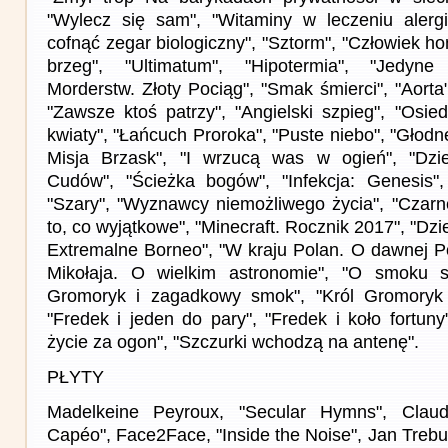
"Wylecz się sam", "Witaminy w leczeniu alergi
cofnąć zegar biologiczny", "Sztorm", "Człowiek 
brzeg", "Ultimatum", "Hipotermia", "Jedyne
Morderstw. Złoty Pociąg", "Smak śmierci", "Aorta
"Zawsze ktoś patrzy", "Angielski szpieg", "Osie
kwiaty", "Łańcuch Proroka", "Puste niebo", "Głodn
Misja Brzask", "I wrzucą was w ogień", "Dzi
Cudów", "Ścieżka bogów", "Infekcja: Genesis",
"Szary", "Wyznawcy niemożliwego życia", "Czarne
to, co wyjątkowe", "Minecraft. Rocznik 2017", "Dz
Extremalne Borneo", "W kraju Polan. O dawnej Po
Mikołaja. O wielkim astronomie", "O smoku 
Gromoryk i zagadkowy smok", "Król Gromoryk i
"Fredek i jeden do pary", "Fredek i koło fortuny
życie za ogon", "Szczurki wchodzą na antenę".
PŁYTY
Madelkeine Peyroux, "Secular Hymns", Claud
Capéo", Face2Face, "Inside the Noise", Jan Trebun