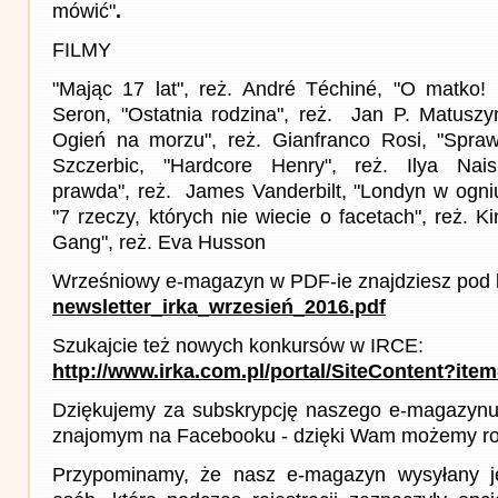
mówić"
.
FILMY
"Mając 17 lat", reż. André Téchiné, "O matko! U
Seron, "Ostatnia rodzina", reż. Jan P. Matusz
Ogień na morzu", reż. Gianfranco Rosi, "Sprawi
Szczerbic, "Hardcore Henry", reż. Ilya Nais
prawda", reż. James Vanderbilt, "Londyn w ogniu
"7 rzeczy, których nie wiecie o facetach", reż. 
Gang", reż. Eva Husson
Wrześniowy e-magazyn w PDF-ie znajdziesz pod l
newsletter_irka_wrzesień_2016.pdf
Szukajcie też nowych konkursów w IRCE:
http://www.irka.com.pl/portal/SiteContent?ite
Dziękujemy za subskrypcję naszego e-magazynu 
znajomym na Facebooku - dzięki Wam możemy roz
Przypominamy, że nasz e-magazyn wysyłany j