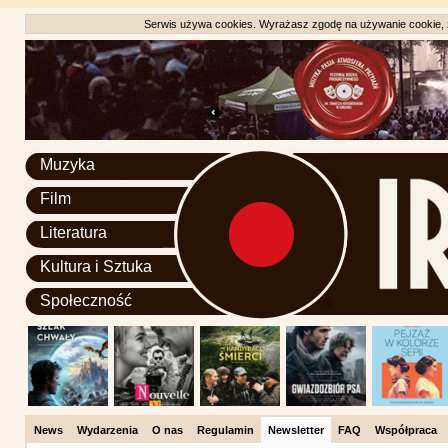
Serwis używa cookies. Wyrażasz zgodę na używanie cookie, zg
Muzyka
Film
Literatura
Kultura i Sztuka
Społeczność
News
Wydarzenia
O nas
Regulamin
Newsletter
FAQ
Współpraca