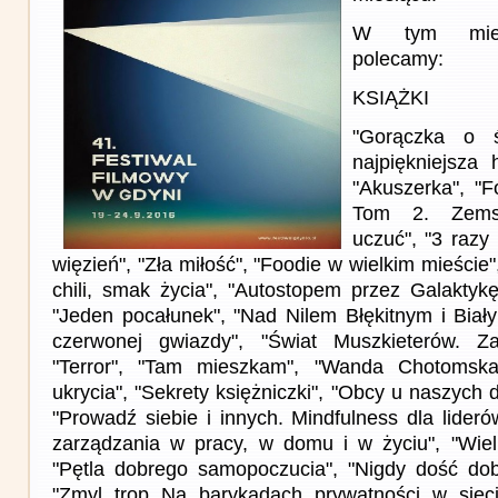
W tym miesi
polecamy:
KSIĄŻKI
"Gorączka o św
najpiękniejsza h
"Akuszerka", "F
Tom 2. Zemst
uczuć", "3 razy 
więzień", "Zła miłość", "Foodie w wielkim mieście"
chili, smak życia", "Autostopem przez Galaktykę",
"Jeden pocałunek", "Nad Nilem Błękitnym i Bia
czerwonej gwiazdy", "Świat Muszkieterów. Z
"Terror", "Tam mieszkam", "Wanda Chotoms
ukrycia", "Sekrety księżniczki", "Obcy u naszych 
"Prowadź siebie i innych. Mindfulness dla lider
zarządzania w pracy, w domu i w życiu", "Wielka
"Pętla dobrego samopoczucia", "Nigdy dość dobr
"Zmyl trop Na barykadach prywatności w siec