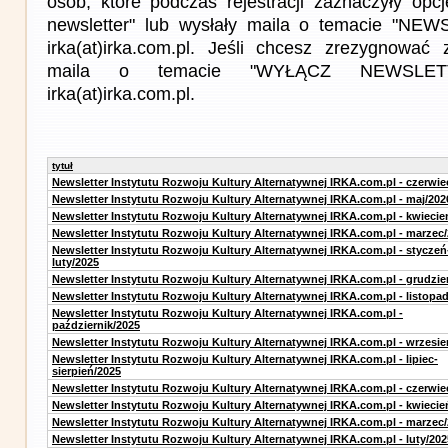
osób, które podczas rejestracji zaznaczyły op
newsletter" lub wysłały maila o temacie "NE
irka(at)irka.com.pl. Jeśli chcesz zrezygnować z
maila o temacie "WYŁĄCZ NEWSLET
irka(at)irka.com.pl.
tytuł
Newsletter Instytutu Rozwoju Kultury Alternatywnej IRKA.com.pl - czerwie
Newsletter Instytutu Rozwoju Kultury Alternatywnej IRKA.com.pl - maj/202
Newsletter Instytutu Rozwoju Kultury Alternatywnej IRKA.com.pl - kwiecie
Newsletter Instytutu Rozwoju Kultury Alternatywnej IRKA.com.pl - marzec
Newsletter Instytutu Rozwoju Kultury Alternatywnej IRKA.com.pl - styczeń
luty/2025
Newsletter Instytutu Rozwoju Kultury Alternatywnej IRKA.com.pl - grudzie
Newsletter Instytutu Rozwoju Kultury Alternatywnej IRKA.com.pl - listopa
Newsletter Instytutu Rozwoju Kultury Alternatywnej IRKA.com.pl -
październik/2025
Newsletter Instytutu Rozwoju Kultury Alternatywnej IRKA.com.pl - wrzesie
Newsletter Instytutu Rozwoju Kultury Alternatywnej IRKA.com.pl - lipiec-
sierpień/2025
Newsletter Instytutu Rozwoju Kultury Alternatywnej IRKA.com.pl - czerwie
Newsletter Instytutu Rozwoju Kultury Alternatywnej IRKA.com.pl - kwiecie
Newsletter Instytutu Rozwoju Kultury Alternatywnej IRKA.com.pl - marzec
Newsletter Instytutu Rozwoju Kultury Alternatywnej IRKA.com.pl - luty/202