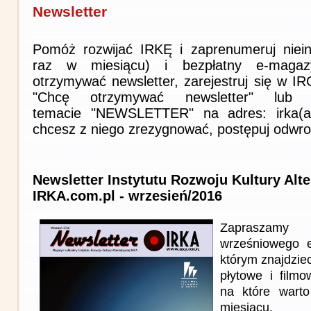
Newsletter
Pomóż rozwijać IRKĘ i zaprenumeruj niein
raz w miesiącu) i bezpłatny e-magaz
otrzymywać newsletter, zarejestruj się w I
"Chcę otrzymywać newsletter" lub 
temacie "NEWSLETTER" na adres: irka(at)i
chcesz z niego zrezygnować, postępuj odwro
Newsletter Instytutu Rozwoju Kultury Alt
IRKA.com.pl - wrzesień/2016
Zapraszam
wrześniowego 
którym znajdziec
płytowe i film
na które wart
miesiącu.