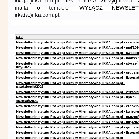
irka(at)irka.com.pl. Jeśli chcesz zrezygnować z
maila o temacie "WYŁĄCZ NEWSLET
irka(at)irka.com.pl.
tytuł
Newsletter Instytutu Rozwoju Kultury Alternatywnej IRKA.com.pl - czerwie
Newsletter Instytutu Rozwoju Kultury Alternatywnej IRKA.com.pl - maj/202
Newsletter Instytutu Rozwoju Kultury Alternatywnej IRKA.com.pl - kwiecie
Newsletter Instytutu Rozwoju Kultury Alternatywnej IRKA.com.pl - marzec
Newsletter Instytutu Rozwoju Kultury Alternatywnej IRKA.com.pl - styczeń
luty/2025
Newsletter Instytutu Rozwoju Kultury Alternatywnej IRKA.com.pl - grudzie
Newsletter Instytutu Rozwoju Kultury Alternatywnej IRKA.com.pl - listopa
Newsletter Instytutu Rozwoju Kultury Alternatywnej IRKA.com.pl -
październik/2025
Newsletter Instytutu Rozwoju Kultury Alternatywnej IRKA.com.pl - wrzesie
Newsletter Instytutu Rozwoju Kultury Alternatywnej IRKA.com.pl - lipiec-
sierpień/2025
Newsletter Instytutu Rozwoju Kultury Alternatywnej IRKA.com.pl - czerwie
Newsletter Instytutu Rozwoju Kultury Alternatywnej IRKA.com.pl - kwiecie
Newsletter Instytutu Rozwoju Kultury Alternatywnej IRKA.com.pl - marzec
Newsletter Instytutu Rozwoju Kultury Alternatywnej IRKA.com.pl - luty/202
Newsletter Instytutu Rozwoju Kultury Alternatywnej IRKA.com.pl - grudzie
Newsletter Instytutu Rozwoju Kultury Alternatywnej IRKA.com.pl - listopa
Newsletter Instytutu Rozwoju Kultury Alternatywnej IRKA.com.pl -