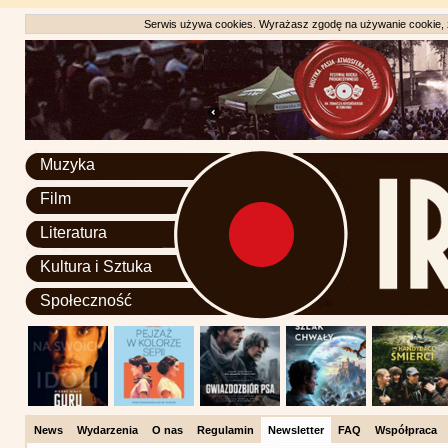
Serwis używa cookies. Wyrażasz zgodę na używanie cookie, zg
Muzyka
Film
Literatura
Kultura i Sztuka
Społeczność
News
Wydarzenia
O nas
Regulamin
Newsletter
FAQ
Współpraca