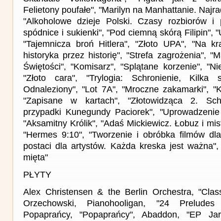
Felietony poufałe", "Marilyn na Manhattanie. Najra
"Alkoholowe dzieje Polski. Czasy rozbiorów i 
spódnice i sukienki", "Pod ciemną skórą Filipin", 
"Tajemnicza broń Hitlera", "Złoto UPA", "Na k
historyka przez historię", "Strefa zagrożenia", "
Świętości", "Komisarz", "Splątane korzenie", "Nie
"Złoto cara", "Trylogia: Schronienie, Kilka
Odnaleziony", "Lot 7A", "Mroczne zakamarki", "K
"Zapisane w kartach", "Złotowidząca 2. Schr
przypadki Kunegundy Paciorek", "Uprowadzenie 
"Aksamitny Królik", "Adaś Mickiewicz. Łobuz i mis
"Hermes 9:10", "Tworzenie i obróbka filmów dla
postaci dla artystów. Każda kreska jest ważna",
mięta"
PŁYTY
Alex Christensen & the Berlin Orchestra, "Class
Orzechowski, Pianohooligan, "24 Preludes 
Popaprańcy, "Popaprańcy", Abaddon, "EP Jar