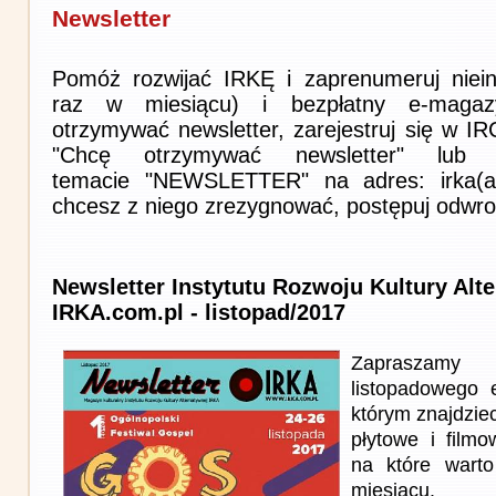
Newsletter
Pomóż rozwijać IRKĘ i zaprenumeruj niein
raz w miesiącu) i bezpłatny e-magaz
otrzymywać newsletter, zarejestruj się w I
"Chcę otrzymywać newsletter" lub 
temacie "NEWSLETTER" na adres: irka(at)i
chcesz z niego zrezygnować, postępuj odwro
Newsletter Instytutu Rozwoju Kultury Alt
IRKA.com.pl - listopad/2017
Zapraszam
listopadowego
którym znajdziec
płytowe i film
na które wart
miesiącu.