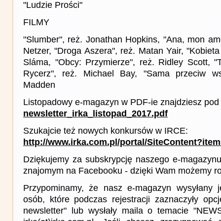
"Ludzie Prości"
FILMY
"Slumber", reż. Jonathan Hopkins, "Ana, mon amo
Netzer, "Droga Aszera", reż. Matan Yair, "Kobieta
Sláma, "Obcy: Przymierze", reż. Ridley Scott, "
Rycerz", reż. Michael Bay, "Sama przeciw ws
Madden
Listopadowy e-magazyn w PDF-ie znajdziesz pod 
newsletter_irka_listopad_2017.pdf
Szukajcie też nowych konkursów w IRCE:
http://www.irka.com.pl/portal/SiteContent?ite
Dziękujemy za subskrypcję naszego e-magazynu 
znajomym na Facebooku - dzięki Wam możemy roz
Przypominamy, że nasz e-magazyn wysyłany j
osób, które podczas rejestracji zaznaczyły op
newsletter" lub wysłały maila o temacie "NE