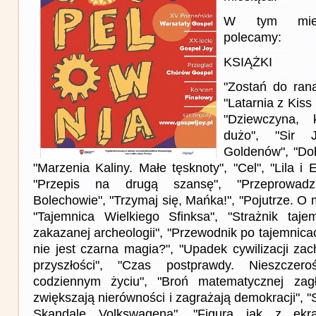
W tym miesi
polecamy:
KSIĄŻKI
"Zostań do ran
"Latarnia z Kiss 
"Dziewczyna, 
dużo", "Sir 
Goldenów", "Dob
"Marzenia Kaliny. Małe tęsknoty", "Cel", "Lila i 
"Przepis na drugą szansę", "Przeprowad
Bolechowie", "Trzymaj się, Mańka!", "Pojutrze. O 
"Tajemnica Wielkiego Sfinksa", "Strażnik taje
zakazanej archeologii", "Przewodnik po tajemnica
nie jest czarna magia?", "Upadek cywilizacji zac
przyszłości", "Czas postprawdy. Nieszcze
codziennym życiu", "Broń matematycznej zag
zwiększają nierówności i zagrażają demokracji", "S
Skandale Volkswagena", "Figura jak z ekran