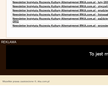
Newsletter Instytutu Rozwoju Kultury Alternatywnej IRKA.com.pl - luty /20
Newsletter Instytutu Rozwoju Kultury Alternatywnej IRKA.com.pl - styczeń
Newsletter Instytutu Rozwoju Kultury Alternatywnej IRKA.com.pl - grudzie
Newsletter Instytutu Rozwoju Kultury Alternatywnej IRKA.com.pl - listopad
Newsletter Instytutu Rozwoju Kultury Alternatywnej IRKA.com.pl - paździe
/2011
Newsletter Instytutu Rozwoju Kultury Alternatywnej IRKA.com.pl - wrzesie
REKLAMA
Wszelkie prawa zastrzeżone ©, irka.com.pl