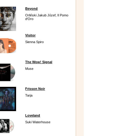
Beyond
Orliński Jakub Józef, Il Pomo
d'Oro
Visitor
Sienna Spiro
The Wow! Signal
Muse
Frisson Noir
Tarja
Loveland
Suki Waterhouse