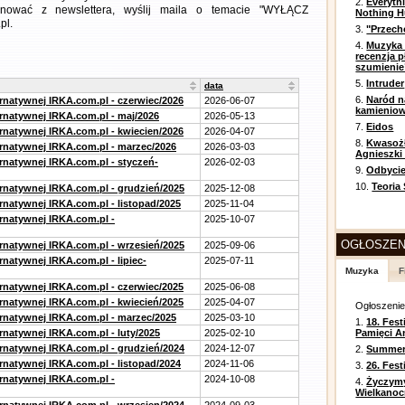
2.
Everyth
ezygnować z newslettera, wyślij maila o temacie "WYŁĄCZ
Nothing H
pl.
3.
"Przech
4.
Muzyka 
recenzja p
szumienie
5.
Intruder
data
6.
Naród n
ernatywnej IRKA.com.pl - czerwiec/2026
2026-06-07
kamienio
ernatywnej IRKA.com.pl - maj/2026
2026-05-13
7.
Eidos
ernatywnej IRKA.com.pl - kwiecien/2026
2026-04-07
8.
Kwasożł
ernatywnej IRKA.com.pl - marzec/2026
2026-03-03
Agnieszki
ernatywnej IRKA.com.pl - styczeń-
2026-02-03
9.
Odbycie
10.
Teoria
ernatywnej IRKA.com.pl - grudzień/2025
2025-12-08
rnatywnej IRKA.com.pl - listopad/2025
2025-11-04
ernatywnej IRKA.com.pl -
2025-10-07
OGŁOSZEN
ernatywnej IRKA.com.pl - wrzesień/2025
2025-09-06
rnatywnej IRKA.com.pl - lipiec-
2025-07-11
Muzyka
F
ernatywnej IRKA.com.pl - czerwiec/2025
2025-06-08
ernatywnej IRKA.com.pl - kwiecień/2025
2025-04-07
Ogłoszeni
ernatywnej IRKA.com.pl - marzec/2025
2025-03-10
1.
18. Fest
rnatywnej IRKA.com.pl - luty/2025
2025-02-10
Pamięci A
ernatywnej IRKA.com.pl - grudzień/2024
2024-12-07
2.
Summer 
rnatywnej IRKA.com.pl - listopad/2024
2024-11-06
3.
26. Fes
ernatywnej IRKA.com.pl -
2024-10-08
4.
Życzym
Wielkanoc