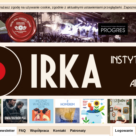
ażasz zgodę na używanie cookie, zgodnie z aktualnymi ustawieniami przeglądarki. Zapozna
ewsletter
FAQ
Współpraca
Kontakt
Patronaty
Logowanie