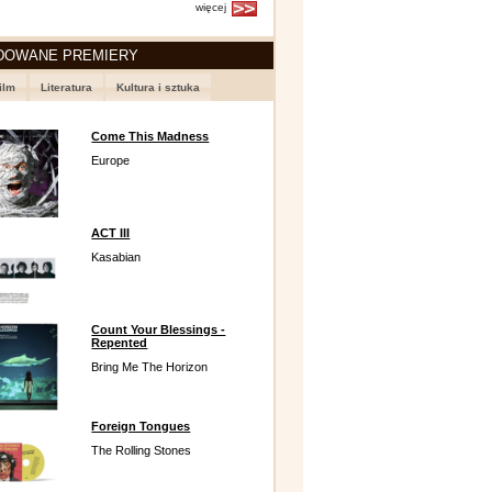
więcej
DOWANE PREMIERY
ilm
Literatura
Kultura i sztuka
Come This Madness
Europe
ACT III
Kasabian
Count Your Blessings -
Repented
Bring Me The Horizon
Foreign Tongues
The Rolling Stones