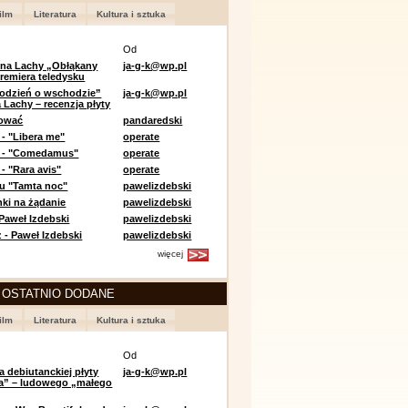
ilm
Literatura
Kultura i sztuka
Od
 na Lachy „Obłąkany
ja-g-k@wp.pl
premiera teledysku
odzień o wschodzie”
ja-g-k@wp.pl
 Lachy – recenzja płyty
lować
pandaredski
 - "Libera me"
operate
e - "Comedamus"
operate
- "Rara avis"
operate
u "Tamta noc"
pawelizdebski
nki na żądanie
pawelizdebski
 Paweł Izdebski
pawelizdebski
 - Paweł Izdebski
pawelizdebski
więcej
 OSTATNIO DODANE
ilm
Literatura
Kultura i sztuka
Od
a debiutanckiej płyty
ja-g-k@wp.pl
lia” – ludowego „małego