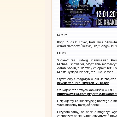
PŁYTY
Kygo, "Kids In Love", Pola Rice, "Anywh
wśród Narodów Świata", U2, "Songs Of Ex
FILMY
"Gniew", reż. Ludwig Shammasian, Paul 
Michael Showalter, "Wyznania mordercy", Y
Aaron Sorkin, "Cudowny chłopak", reż. Ste
Miasto Tysiąca Planet", reż. Luc Besson
Styczniowy e-magazyn w PDF-ie znajdzies
newsletter_irka_styczen_2018.pdf
Szukajcie też nowych konkursów w IRCE:
http://www.irka.com.pl/portal/SiteConte
Dziękujemy za subskrypcję naszego e-ma
Wam możemy rozwijać portal!
Przypominamy, że nasz e-magazyn wysył
zaznaczyły opcję "Chcę otrzymywać news