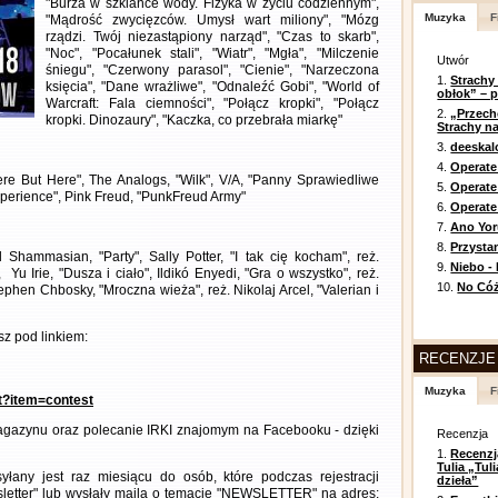
"Burza w szklance wody. Fizyka w życiu codziennym",
Muzyka
F
"Mądrość zwycięzców. Umysł wart miliony", "Mózg
rządzi. Twój niezastąpiony narząd", "Czas to skarb",
"Noc", "Pocałunek stali", "Wiatr", "Mgła", "Milczenie
Utwór
śniegu", "Czerwony parasol", "Cienie", "Narzeczona
1.
Strachy
księcia", "Dane wrażliwe", "Odnaleźć Gobi", "World of
obłok” – 
Warcraft: Fala ciemności", "Połącz kropki", "Połącz
2.
„Przech
kropki. Dinozaury", "Kaczka, co przebrała miarkę"
Strachy na
3.
deeska
4.
Operate
ere But Here", The Analogs, "Wilk", V/A, "Panny Sprawiedliwe
5.
Operat
perience", Pink Freud, "PunkFreud Army"
6.
Operate 
7.
Ano Yor
8.
Przysta
Shammasian, "Party", Sally Potter, "I tak cię kocham", reż.
9.
Niebo -
u Irie, "Dusza i ciało", Ildikó Enyedi, "Gra o wszystko", reż.
10.
No Cóż
phen Chbosky, "Mroczna wieża", reż. Nikolaj Arcel, "Valerian i
z pod linkiem:
RECENZJE
Muzyka
F
nt?item=contest
gazynu oraz polecanie IRKI znajomym na Facebooku - dzięki
Recenzja
1.
Recenzj
Tulia „Tu
any jest raz miesiącu do osób, które podczas rejestracji
dzieła”
letter" lub wysłały maila o temacie "NEWSLETTER" na adres: