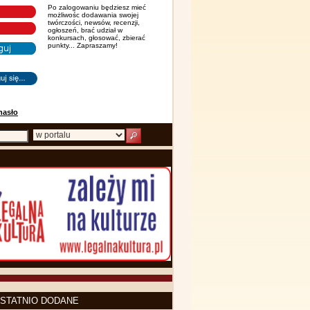
Po zalogowaniu będziesz mieć
możliwośc dodawania swojej
twórczości, newsów, recenzji,
ogłoszeń, brać udział w
konkursach, głosować, zbierać
punkty... Zapraszamy!
hasło
STATNIO DODANE