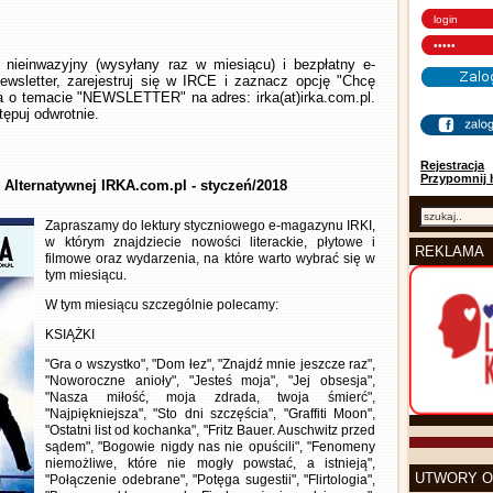
nieinwazyjny (wysyłany raz w miesiącu) i bezpłatny e-
wsletter, zarejestruj się w IRCE i zaznacz opcję "Chcę
la o temacie "NEWSLETTER" na adres: irka(at)irka.com.pl.
ępuj odwrotnie.
Rejestracja
Przypomnij 
y Alternatywnej IRKA.com.pl - styczeń/2018
Zapraszamy do lektury styczniowego e-magazynu IRKI,
w którym znajdziecie nowości literackie, płytowe i
REKLAMA
filmowe oraz wydarzenia, na które warto wybrać się w
tym miesiącu.
W tym miesiącu szczególnie polecamy:
KSIĄŻKI
"Gra o wszystko", "Dom łez", "Znajdź mnie jeszcze raz",
"Noworoczne anioły", "Jesteś moja", "Jej obsesja",
"Nasza miłość, moja zdrada, twoja śmierć",
"Najpiękniejsza", "Sto dni szczęścia", "Graffiti Moon",
"Ostatni list od kochanka", "Fritz Bauer. Auschwitz przed
sądem", "Bogowie nigdy nas nie opuścili", "Fenomeny
niemożliwe, które nie mogły powstać, a istnieją",
UTWORY O
"Połączenie odebrane", "Potęga sugestii", "Flirtologia",