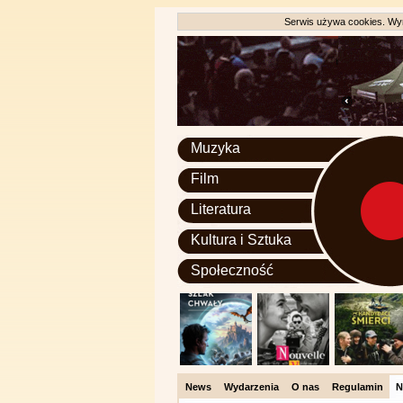
Serwis używa cookies. Wyr
Muzyka
Film
Literatura
Kultura i Sztuka
Społeczność
News
Wydarzenia
O nas
Regulamin
N