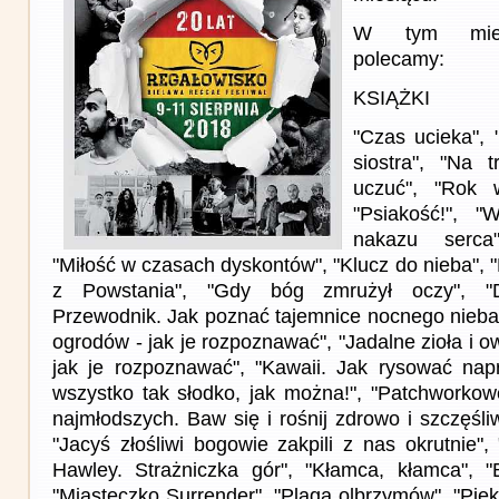
W tym miesi
polecamy:
KSIĄŻKI
"Czas ucieka", 
siostra", "Na 
uczuć", "Rok 
"Psiakość!", "
nakazu serca"
"Miłość w czasach dyskontów", "Klucz do nieba", "L
z Powstania", "Gdy bóg zmrużył oczy", "D
Przewodnik. Jak poznać tajemnice nocnego nieba"
ogrodów - jak je rozpoznawać", "Jadalne zioła i ow
jak je rozpoznawać", "Kawaii. Jak rysować nap
wszystko tak słodko, jak można!", "Patchworkowe
najmłodszych. Baw się i rośnij zdrowo i szczęśli
"Jacyś złośliwi bogowie zakpili z nas okrutnie", 
Hawley. Strażniczka gór", "Kłamca, kłamca", "
"Miasteczko Surrender", "Plaga olbrzymów", "Pięk