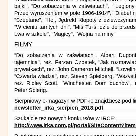
bajki", "Do zobaczenia w zaświatach", "Legiony
Przed wyruszeniem w pole 1906-1914", "Diabeł na
"Szeptane", "Hej, Jędrek! Kłopoty z dziewczynam
"W cieniu tamtych dni", "Miś Tuliś idzie do przed
Lwa w szkole", "Magicy", "Wojna na miny"
FILMY
"Do zobaczenia w zaświatach", Albert Dupont
tajemnicą", reż. Ferzan Özpetek, "Jak rozmawi
prywatkach", reż. John Cameron Mitchell, "Lovelin
"Czwarta władza", reż. Steven Spielberg, "Wszystk
reż. Ridley Scott, "Winchester. Dom duchów", r
Peter Spierig.
Sierpniowy e-magazyn w PDF-ie znajdziesz pod li
newsletter_irka_sierpien_2018.pdf
Szukajcie też nowych konkursów w IRCE:
http://www.irka.com.pl/portal/SiteContent?ite
Dziękujemy za subskrypcję naszego e-magazynu 