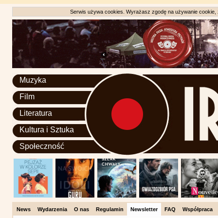
Serwis używa cookies. Wyrażasz zgodę na używanie cookie, zg
Muzyka
Film
Literatura
Kultura i Sztuka
Społeczność
News
Wydarzenia
O nas
Regulamin
Newsletter
FAQ
Współpraca