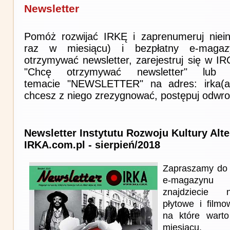
Newsletter
Pomóż rozwijać IRKĘ i zaprenumeruj niein
raz w miesiącu) i bezpłatny e-magaz
otrzymywać newsletter, zarejestruj się w I
"Chcę otrzymywać newsletter" lub 
temacie "NEWSLETTER" na adres: irka(at)i
chcesz z niego zrezygnować, postępuj odwro
Newsletter Instytutu Rozwoju Kultury Alt
IRKA.com.pl - sierpień/2018
Zapraszamy do 
e-magazynu
znajdziecie n
płytowe i film
na które wart
miesiącu.