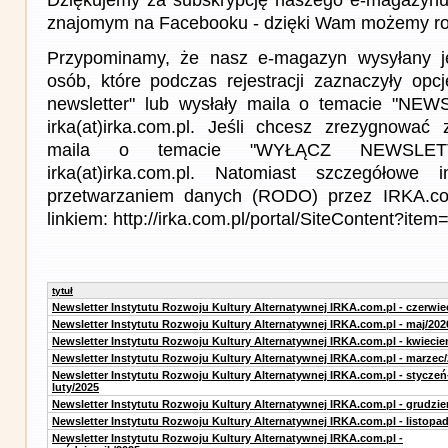
znajomym na Facebooku - dzięki Wam możemy roz
Przypominamy, że nasz e-magazyn wysyłany j
osób, które podczas rejestracji zaznaczyły op
newsletter" lub wysłały maila o temacie "NE
irka(at)irka.com.pl. Jeśli chcesz zrezygnować z
maila o temacie "WYŁĄCZ NEWSLET
irka(at)irka.com.pl. Natomiast szczegółowe 
przetwarzaniem danych (RODO) przez IRKA.co
linkiem: http://irka.com.pl/portal/SiteContent?it
tytuł
Newsletter Instytutu Rozwoju Kultury Alternatywnej IRKA.com.pl - czerwie
Newsletter Instytutu Rozwoju Kultury Alternatywnej IRKA.com.pl - maj/202
Newsletter Instytutu Rozwoju Kultury Alternatywnej IRKA.com.pl - kwiecie
Newsletter Instytutu Rozwoju Kultury Alternatywnej IRKA.com.pl - marzec
Newsletter Instytutu Rozwoju Kultury Alternatywnej IRKA.com.pl - styczeń
luty/2025
Newsletter Instytutu Rozwoju Kultury Alternatywnej IRKA.com.pl - grudzie
Newsletter Instytutu Rozwoju Kultury Alternatywnej IRKA.com.pl - listopa
Newsletter Instytutu Rozwoju Kultury Alternatywnej IRKA.com.pl -