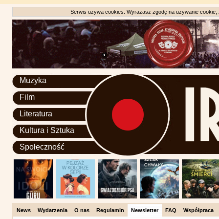
Serwis używa cookies. Wyrażasz zgodę na używanie cookie, zg
Muzyka
Film
Literatura
Kultura i Sztuka
Społeczność
News
Wydarzenia
O nas
Regulamin
Newsletter
FAQ
Współpraca