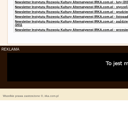
Newsletter Instytutu Rozwoju Kultury Alternatywnej IRKA.com.pl - luty /20
Newsletter Instytutu Rozwoju Kultury Alternatywnej IRKA.com.pl - styczeń
Newsletter Instytutu Rozwoju Kultury Alternatywnej IRKA.com.pl - grudzie
Newsletter Instytutu Rozwoju Kultury Alternatywnej IRKA.com.pl - listopad
Newsletter Instytutu Rozwoju Kultury Alternatywnej IRKA.com.pl - paździe
/2011
Newsletter Instytutu Rozwoju Kultury Alternatywnej IRKA.com.pl - wrzesie
REKLAMA
Wszelkie prawa zastrzeżone ©, irka.com.pl