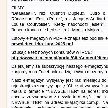
FILMY
"Daaaaaali!", reż. Quentin Dupieux, "Jutro o 
Rúnarsson, "Emilia Pérez", reż. Jacques Audiard, "N
Louise Courvoisier, "Kiedy nadchodzi jesień",
"Innego końca nie będzie", reż. Monika Majorek
Lutowy e-magazyn w PDF-ie znajdziesz pod linki
newsletter_irka_luty_2025.pdf
Szukajcie też nowych konkursów w IRCE:
http://www.irka.com.pl/portal/SiteContent?ite
Dziękujemy za subskrypcję naszego e-magazynu 
znajomym na Facebooku - dzięki Wam możemy roz
Nasz e-magazyn wysyłany jest raz miesiącu do 
rejestracji zaznaczyły opcję "Chcę otrzymywać ne
maila o temacie "NEWSLETTER" na adres: irka(a
chcesz zrezygnować z newslettera, wyślij mail
NEWSLETTER" na adres: irka(at)irka.com.pl. Na
informacje związane przetwarzaniem da