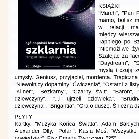
KSIĄŻKI
"March", "Pan 
mamo, bolisz m
w relacji mat
między wiersza
Tappiego po S
"Niemożliwe życ
Szalejąc za face
"Daydream", "
myślą i czują z
umysły. Geniusz, przyjaciel, morderca. Tragiczna h
"Niewolnicy dopaminy. Ćwiczenia", "Ostatni z listy
"Kliner", "Bezkarny", "Czarny świt", "Baron", 
dziewczyny", "...i ujrzeli człowieka", "Brud
dziewczyna", "Brigantia", "Gra o duszę. Śnieżna 
PŁYTY
Kartky, "Muzyka Końca Świata", Adam Bałdych Q
Alexander Olly, "Polari", Kasia Moś, "Wszystko
powiedzieć", Fisz Emade Tworzywo, "25"