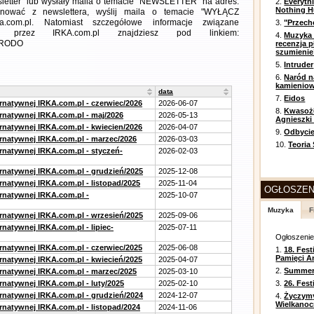
letter" lub wysłały maila o temacie "NEWSLETTER" na adres:
2.
Everyth
Nothing H
ezygnować z newslettera, wyślij maila o temacie "WYŁĄCZ
a.com.pl. Natomiast szczegółowe informacje związane
3.
"Przech
 przez IRKA.com.pl znajdziesz pod linkiem:
4.
Muzyka 
m=RODO
recenzja p
szumienie
5.
Intruder
6.
Naród n
kamienio
data
7.
Eidos
ernatywnej IRKA.com.pl - czerwiec/2026
2026-06-07
8.
Kwasożł
ernatywnej IRKA.com.pl - maj/2026
2026-05-13
Agnieszki
ernatywnej IRKA.com.pl - kwiecien/2026
2026-04-07
9.
Odbycie
ernatywnej IRKA.com.pl - marzec/2026
2026-03-03
10.
Teoria
ernatywnej IRKA.com.pl - styczeń-
2026-02-03
ernatywnej IRKA.com.pl - grudzień/2025
2025-12-08
rnatywnej IRKA.com.pl - listopad/2025
2025-11-04
OGŁOSZEN
ernatywnej IRKA.com.pl -
2025-10-07
Muzyka
F
ernatywnej IRKA.com.pl - wrzesień/2025
2025-09-06
rnatywnej IRKA.com.pl - lipiec-
2025-07-11
Ogłoszeni
ernatywnej IRKA.com.pl - czerwiec/2025
2025-06-08
1.
18. Fest
Pamięci A
ernatywnej IRKA.com.pl - kwiecień/2025
2025-04-07
2.
Summer 
ernatywnej IRKA.com.pl - marzec/2025
2025-03-10
rnatywnej IRKA.com.pl - luty/2025
2025-02-10
3.
26. Fes
ernatywnej IRKA.com.pl - grudzień/2024
2024-12-07
4.
Życzym
Wielkanoc
rnatywnej IRKA.com.pl - listopad/2024
2024-11-06