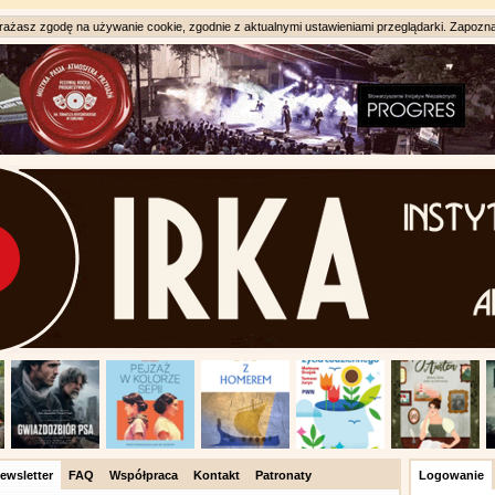
ażasz zgodę na używanie cookie, zgodnie z aktualnymi ustawieniami przeglądarki. Zapozna
ewsletter
FAQ
Współpraca
Kontakt
Patronaty
Logowanie