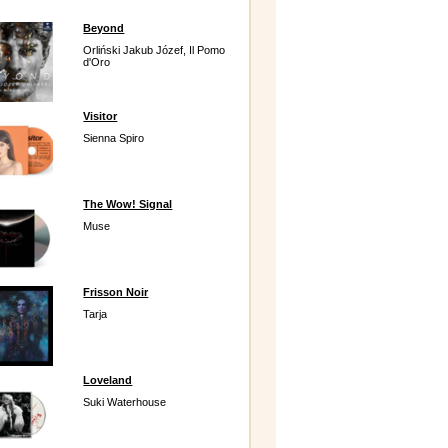
Beyond
Orliński Jakub Józef, Il Pomo
d'Oro
Visitor
Sienna Spiro
The Wow! Signal
Muse
Frisson Noir
Tarja
Loveland
Suki Waterhouse