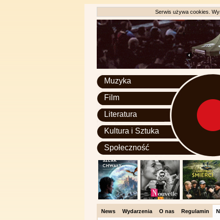
Serwis używa cookies. Wyr
Muzyka
Film
Literatura
Kultura i Sztuka
Społeczność
News
Wydarzenia
O nas
Regulamin
N