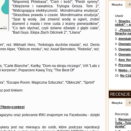
"Wspomnij Phlebasa", "Cień i kość", "Pieśń syreny",
Muzyka
F
"Oblężenie i nawałnica. Trylogia Grisza. Tom 2",
"Wstrząsająca elektryczność. Monstrrrualna erudycja",
"Straszliwa prawda o czasie. Monstrrrualna erudycja",
Utwór
"Spal tę wodę. Jak zmienić wodę w ogień, zrobić
1.
Strachy
diament z masła i inne cuda z krainy pierwiastków",
obłok” – 
"Co tam słychać, czyli dziwne dźwięki z głębi ciała",
2.
„Przech
"Bad Guys. Ekipa Złych Odcinek 2", "Lilana"
Strachy na
3.
deeska
4.
Operate
zem", reż. Mikhaël Hers, "Antologia duchów miasta", reż. Denis
min Alper, "Oblicze mroku", reż. Assaf Bernstein, "Rebelia", reż.
5.
Operat
6.
Operate 
7.
Ano Yor
8.
Przysta
s, "Carte Blanche", Kartky, "Dom na skraju niczego", V/A "Lato z
i korzenie", Poparzeni Kawą Trzy, "The Best Of"
9.
Niebo -
10.
No Cóż
ra", "Escape Room. Magiczna Sztuczka", "Obłoczki", "Sprint"
z pod linkiem:
RECENZJE
Muzyka
F
nt?item=contest
Recenzja
gazynu oraz polecanie IRKI znajomym na Facebooku - dzięki
1.
Recenzj
Tulia „Tu
dzieła”
any jest raz miesiącu do osób, które podczas rejestracji