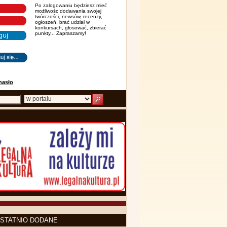
Po zalogowaniu będziesz mieć
możliwośc dodawania swojej
twórczości, newsów, recenzji,
ogłoszeń, brać udział w
konkursach, głosować, zbierać
punkty... Zapraszamy!
hasło
STATNIO DODANE