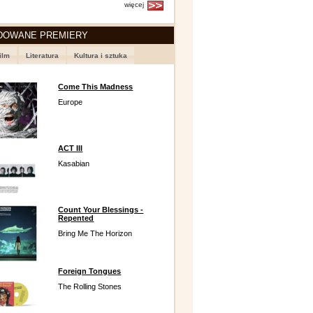
więcej
DOWANE PREMIERY
ilm
Literatura
Kultura i sztuka
Come This Madness
Europe
ACT III
Kasabian
Count Your Blessings -
Repented
Bring Me The Horizon
Foreign Tongues
The Rolling Stones