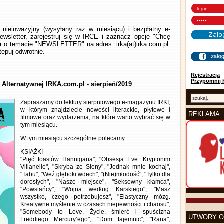
nieinwazyjny (wysyłany raz w miesiącu) i bezpłatny e-
wsletter, zarejestruj się w IRCE i zaznacz opcję "Chcę
la o temacie "NEWSLETTER" na adres: irka(at)irka.com.pl.
ępuj odwrotnie.
Rejestracja
Przypomnij 
 Alternatywnej IRKA.com.pl - sierpień/2019
Zapraszamy do lektury sierpniowego e-magazynu IRKI,
w którym znajdziecie nowości literackie, płytowe i
REKLAMA
filmowe oraz wydarzenia, na które warto wybrać się w
tym miesiącu.
W tym miesiącu szczególnie polecamy:
KSIĄŻKI
"Pięć toastów Hannigana", "Obsesja Eve. Kryptonim
Villanelle", "Skryba ze Sieny", "Jednak mnie kochaj",
"Tabu", "Weź głęboki wdech", "(Nie)młodość", "Tylko dla
dorosłych", "Nasze miejsce", "Seksowny kłamca",
"Powstańcy", "Wojna według Karskiego", "Masz
wszystko, czego potrzebujesz", "Elastyczny mózg.
Kreatywne myślenie w czasach niepewności i chaosu",
"Somebody to Love. Życie, śmierć i spuścizna
UTWORY O
Freddiego Mercury’ego", "Dom tajemnic", "Rana",