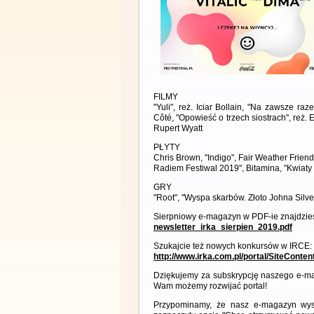
FILMY
"Yuli", reż. Iciar Bollain, "Na zawsze ra
Côté, "Opowieść o trzech siostrach", reż. E
Rupert Wyatt
PŁYTY
Chris Brown, "Indigo", Fair Weather Friend
Radiem Festiwal 2019", Bitamina, "Kwiaty 
GRY
"Root", "Wyspa skarbów. Złoto Johna Silve
Sierpniowy e-magazyn w PDF-ie znajdzies
newsletter_irka_sierpien_2019.pdf
Szukajcie też nowych konkursów w IRCE:
http://www.irka.com.pl/portal/SiteConte
Dziękujemy za subskrypcję naszego e-ma
Wam możemy rozwijać portal!
Przypominamy, że nasz e-magazyn wysył