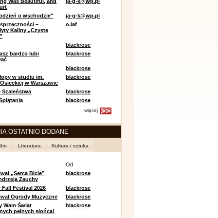
ing Was Beautiful, and
ja-g-k@wp.pl
urt
odzień o wschodzie"
ja-g-k@wp.pl
sprzeczności –
o.laf
łyty Kaliny „Czyste
”
blackrose
asz bardzo lubi
blackrose
wać
blackrose
opy w studiu im.
blackrose
 Osieckiej w Warszawie
 Szaleństwa
blackrose
 Splątania
blackrose
więcej
IA OSTATNIO DODANE
ilm
Literatura
Kultura i sztuka
e
Od
iwal „Serca Bicie”
blackrose
ndrzeja Zauchy
Fall Festival 2026
blackrose
tiwal Ogrody Muzyczne
blackrose
y Wam Świąt
blackrose
nych pełnych słońca!