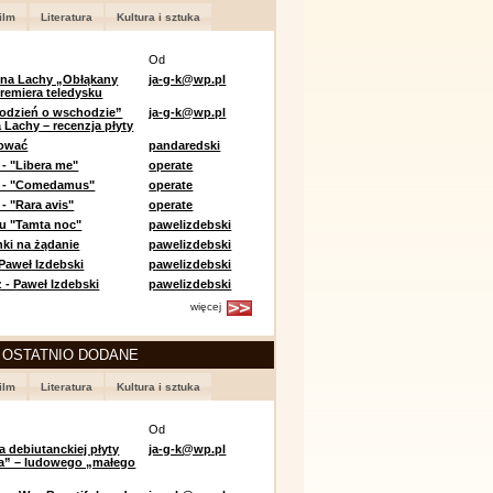
ilm
Literatura
Kultura i sztuka
Od
 na Lachy „Obłąkany
ja-g-k@wp.pl
premiera teledysku
odzień o wschodzie”
ja-g-k@wp.pl
 Lachy – recenzja płyty
lować
pandaredski
 - "Libera me"
operate
e - "Comedamus"
operate
- "Rara avis"
operate
u "Tamta noc"
pawelizdebski
nki na żądanie
pawelizdebski
 Paweł Izdebski
pawelizdebski
 - Paweł Izdebski
pawelizdebski
więcej
 OSTATNIO DODANE
ilm
Literatura
Kultura i sztuka
Od
a debiutanckiej płyty
ja-g-k@wp.pl
lia” – ludowego „małego