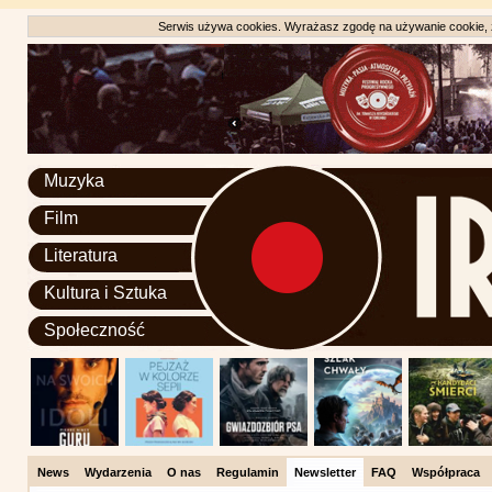
Serwis używa cookies. Wyrażasz zgodę na używanie cookie, zg
Muzyka
Film
Literatura
Kultura i Sztuka
Społeczność
News
Wydarzenia
O nas
Regulamin
Newsletter
FAQ
Współpraca