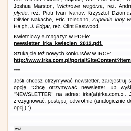
Joshua Marston,
Wichrowe wzgórza
, reż. And
płynie
, reż. Piotr Ivan Ivanov, Krzysztof Dziomd
Olivier Nakache, Eric Toledano,
Zupełnie inny 
Haigh,
J. Edgar
, reż. Clint Eastwood.
Kwietniowy e-magazyn w PDFie:
newsletter_irka_kwiecien_2012.pdf.
Szukajcie też nowych konkursów w IRCE:
http://www.irka.com.pl/portal/SiteContent?ite
***
Jeśli chcesz otrzymywać newsletter, zarejestruj
opcję "Chcę otrzymywać newsletter lub wyśl
"NEWSLETTER" na adres: irka(at)irka.com.pl. J
zrezygnować, postępuj odwrotnie (analogicznie d
opcji) :)
tytuł