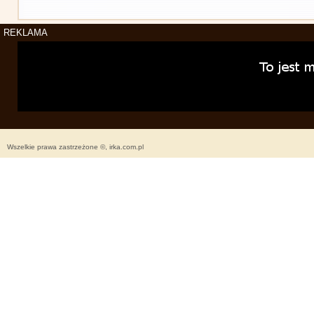
REKLAMA
Wszelkie prawa zastrzeżone ©, irka.com.pl