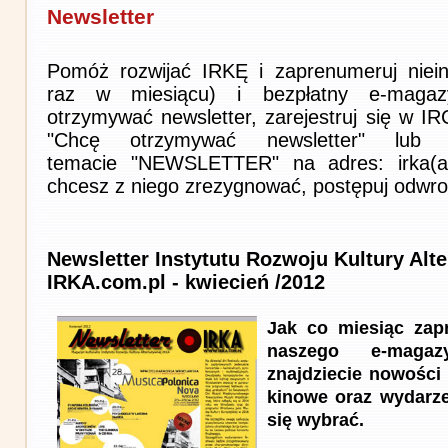
Newsletter
Pomóż rozwijać IRKĘ i zaprenumeruj niein
raz w miesiącu) i bezpłatny e-magaz
otrzymywać newsletter, zarejestruj się w I
"Chcę otrzymywać newsletter" lub 
temacie "NEWSLETTER" na adres: irka(at)i
chcesz z niego zrezygnować, postępuj odwro
Newsletter Instytutu Rozwoju Kultury Alt
IRKA.com.pl - kwiecień /2012
Jak co miesiąc zap
naszego e-maga
znajdziecie nowości l
kinowe oraz wydarze
się wybrać.