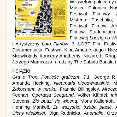
W kwietniu polecamy m
Musica Polonica No
Festiwal Filmowy
Misteria Paschalia
Festiwal Filmów Afr
Filmów Studenckich
Filmowej
Łodzią po Wi
i Artystyczny
Lato Filmów
, 3. LGBT Film Festiva
Dokumentacja, Festiwal Kina Amatorskiego i Nie
Mrówkojady, koncerty Anathemy, Nazareth, Rhaps
Jerzego Mamcarza, urodziny The Sabała Bacała i 
KSIĄŻKI
Gra o Tron. Powieść graficzna T.1,
George R.
Amanda Hocking,
Nieumarła nieodwracalnie
, M
Zakochana w mroku
, Frannie Billingsley,
Mroczn
Feehan,
Operacja Seegrund
, Volker Klüpfel,
Inf
Stevens,
Zło budzi się wiosną
, Mons Kallentoft,
Henning Mankell,
Za wszystko trzeba płacić
, 
Cichy wielbiciel
, Olga Rudnicka,
Anomalie
, Grz