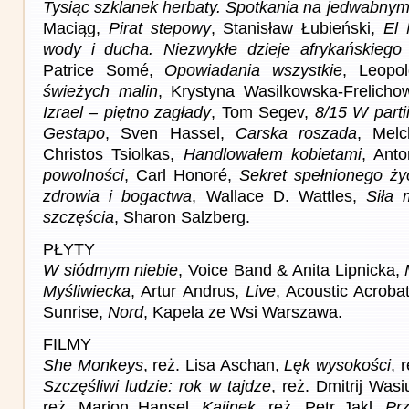
Tysiąc szklanek herbaty. Spotkania na jedwabnym
Maciąg,
Pirat stepowy
, Stanisław Łubieński,
El 
wody i ducha. Niezwykłe dzieje afrykańskieg
Patrice Somé,
Opowiadania wszystkie
, Leopo
świeżych malin
, Krystyna Wasilkowska-Frelich
Izrael – piętno zagłady
, Tom Segev,
8/15 W parti
Gestapo
, Sven Hassel,
Carska roszada
, Mel
Christos Tsiolkas,
Handlowałem kobietami
, Anto
powolności
, Carl Honoré,
Sekret spełnionego życ
zdrowia i bogactwa
, Wallace D. Wattles,
Siła 
szczęścia
, Sharon Salzberg.
PŁYTY
W siódmym niebie
, Voice Band & Anita Lipnicka,
Myśliwiecka
, Artur Andrus,
Live
, Acoustic Acroba
Sunrise,
Nord
, Kapela ze Wsi Warszawa.
FILMY
She Monkeys
, reż. Lisa Aschan,
Lęk wysokości
, 
Szczęśliwi ludzie: rok w tajdze
, reż. Dmitrij Was
reż. Marion Hansel,
Kajinek
, reż. Petr Jakl,
Pr