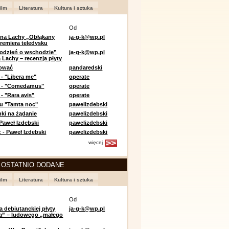
ilm
Literatura
Kultura i sztuka
Od
 na Lachy „Obłąkany
ja-g-k@wp.pl
premiera teledysku
odzień o wschodzie”
ja-g-k@wp.pl
 Lachy – recenzja płyty
lować
pandaredski
 - "Libera me"
operate
e - "Comedamus"
operate
- "Rara avis"
operate
u "Tamta noc"
pawelizdebski
nki na żądanie
pawelizdebski
 Paweł Izdebski
pawelizdebski
 - Paweł Izdebski
pawelizdebski
więcej
 OSTATNIO DODANE
ilm
Literatura
Kultura i sztuka
Od
a debiutanckiej płyty
ja-g-k@wp.pl
lia” – ludowego „małego