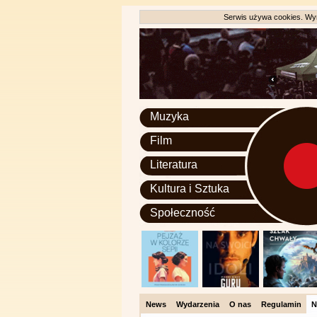
Serwis używa cookies. Wyr
Muzyka
Film
Literatura
Kultura i Sztuka
Społeczność
News
Wydarzenia
O nas
Regulamin
N