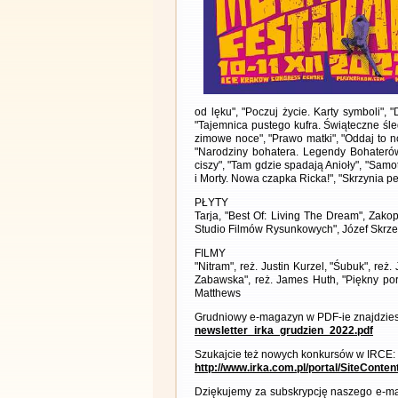
od lęku", "Poczuj życie. Karty symboli", "
"Tajemnica pustego kufra. Świąteczne śl
zimowe noce", "Prawo matki", "Oddaj to no
"Narodziny bohatera. Legendy Bohateró
ciszy", "Tam gdzie spadają Anioły", "Sam
i Morty. Nowa czapka Ricka!", "Skrzynia 
PŁYTY
Tarja, "Best Of: Living The Dream", Zakop
Studio Filmów Rysunkowych", Józef Skrzek
FILMY
"Nitram", reż. Justin Kurzel, "Śubuk", re
Zabawska", reż. James Huth, "Piękny por
Matthews
Grudniowy e-magazyn w PDF-ie znajdzies
newsletter_irka_grudzien_2022.pdf
Szukajcie też nowych konkursów w IRCE:
http://www.irka.com.pl/portal/SiteConte
Dziękujemy za subskrypcję naszego e-ma