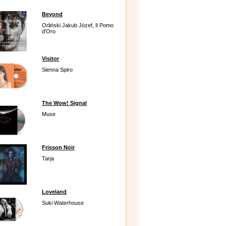
Beyond
Orliński Jakub Józef, Il Pomo
d'Oro
Visitor
Sienna Spiro
The Wow! Signal
Muse
Frisson Noir
Tarja
Loveland
Suki Waterhouse