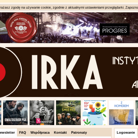
ażasz zgodę na używanie cookie, zgodnie z aktualnymi ustawieniami przeglądarki. Zapozna
ewsletter
FAQ
Współpraca
Kontakt
Patronaty
Logowanie