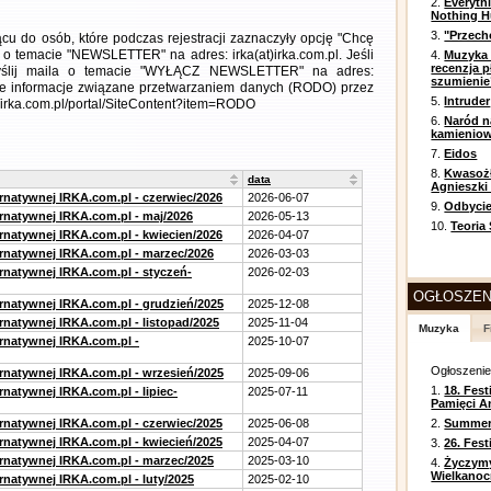
2.
Everyth
Nothing H
3.
"Przech
cu do osób, które podczas rejestracji zaznaczyły opcję "Chcę
 o temacie "NEWSLETTER" na adres: irka(at)irka.com.pl. Jeśli
4.
Muzyka 
recenzja p
wyślij maila o temacie "WYŁĄCZ NEWSLETTER" na adres:
szumienie
łowe informacje związane przetwarzaniem danych (RODO) przez
5.
Intruder
//irka.com.pl/portal/SiteContent?item=RODO
6.
Naród n
kamienio
7.
Eidos
8.
Kwasożł
data
Agnieszki
ernatywnej IRKA.com.pl - czerwiec/2026
2026-06-07
9.
Odbycie
ernatywnej IRKA.com.pl - maj/2026
2026-05-13
10.
Teoria
ernatywnej IRKA.com.pl - kwiecien/2026
2026-04-07
ernatywnej IRKA.com.pl - marzec/2026
2026-03-03
ernatywnej IRKA.com.pl - styczeń-
2026-02-03
OGŁOSZEN
ernatywnej IRKA.com.pl - grudzień/2025
2025-12-08
rnatywnej IRKA.com.pl - listopad/2025
2025-11-04
Muzyka
F
ernatywnej IRKA.com.pl -
2025-10-07
Ogłoszeni
ernatywnej IRKA.com.pl - wrzesień/2025
2025-09-06
1.
18. Fest
rnatywnej IRKA.com.pl - lipiec-
2025-07-11
Pamięci A
ernatywnej IRKA.com.pl - czerwiec/2025
2025-06-08
2.
Summer 
ernatywnej IRKA.com.pl - kwiecień/2025
2025-04-07
3.
26. Fes
ernatywnej IRKA.com.pl - marzec/2025
2025-03-10
4.
Życzym
Wielkanoc
rnatywnej IRKA.com.pl - luty/2025
2025-02-10