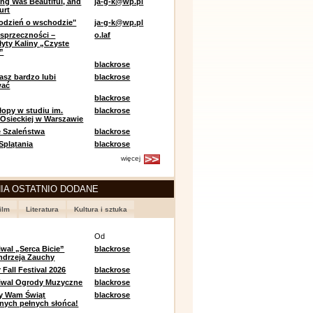
ing Was Beautiful, and
ja-g-k@wp.pl
urt
odzień o wschodzie"
ja-g-k@wp.pl
sprzeczności –
o.laf
łyty Kaliny „Czyste
”
blackrose
asz bardzo lubi
blackrose
wać
blackrose
opy w studiu im.
blackrose
 Osieckiej w Warszawie
 Szaleństwa
blackrose
 Splątania
blackrose
więcej
IA OSTATNIO DODANE
ilm
Literatura
Kultura i sztuka
e
Od
iwal „Serca Bicie”
blackrose
ndrzeja Zauchy
Fall Festival 2026
blackrose
tiwal Ogrody Muzyczne
blackrose
y Wam Świąt
blackrose
nych pełnych słońca!