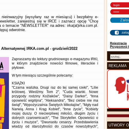
nieinwazyjny (wysyłany raz w miesiącu) i bezpłatny e-
wsletter, zarejestruj się w IRCE i zaznacz opcję "Chcę
la o temacie "NEWSLETTER" na adres: irka(at)irka.com.pl.
ępuj odwrotnie.
Rejestracja
Przypomnij 
y Alternatywnej IRKA.com.pl - grudzień/2022
Zapraszamy do lektury grudniowego e-magazynu IRKI,
w którym znajdziecie nowości filmowe, literackie i
REKLAMA
płytowe.
W tym miesiącu szczególnie polecamy:
KSIĄŻKI
"Czarna walizka. Drugi raz do tej samej rzeki", "Lilie
królowej. Wiedźmy. Tom 2", "Cuda wianki. Nowe
przygody rodziny Koźlaków", "Daisy Darker", "Inna
opowieść wigilijna", "Aleksandra", "Bez ciebie nie ma
świąt", "Wypożyczalnia Świętych Mikołajów", "Mgły nad
Narwią. Anna i Krąg Kobiet", "Inne życie", "Kobiety
mojej duszy. O niecierpliwej miłości, długim życiu i
dobrych czarownicach", "The Storyteller. Opowieści o
życiu i muzyce", "Dwunastu cesarzy. Przedstawienia
UTWORY O
władzy od starożytności do czasów nowożytnych",