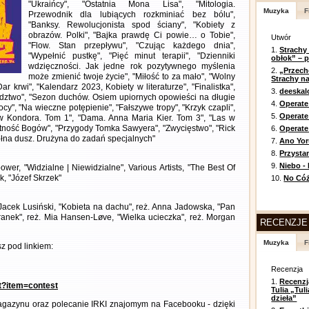
"Ukraińcy", "Ostatnia Mona Lisa", "Mitologia.
Muzyka
F
Przewodnik dla lubiących rozkminiać bez bólu",
"Banksy. Rewolucjonista spod ściany", "Kobiety z
obrazów. Polki", "Bajka prawdę Ci powie… o Tobie",
Utwór
"Flow. Stan przepływu", "Czując każdego dnia",
1.
Strachy
"Wypełnić pustkę", "Pięć minut terapii", "Dzienniki
obłok” – 
wdzięczności. Jak jedne rok pozytywnego myślenia
2.
„Przech
może zmienić twoje życie", "Miłość to za mało", "Wolny
Strachy na
Dar krwi", "Kalendarz 2023, Kobiety w literaturze", "Finalistka",
3.
deeska
edztwo", "Sezon duchów. Osiem upiornych opowieści na długie
4.
Operate
cy", "Na wieczne potępienie", "Fałszywe tropy", "Krzyk czapli",
5.
Operat
w Kondora. Tom 1", "Dama. Anna Maria Kier. Tom 3", "Las w
otność Bogów", "Przygody Tomka Sawyera", "Zwycięstwo", "Rick
6.
Operate 
pełna dusz. Drużyna do zadań specjalnych"
7.
Ano Yor
8.
Przysta
9.
Niebo -
ower, "Widzialne | Niewidzialne", Various Artists, "The Best Of
, "Józef Skrzek"
10.
No Cóż
ż. Jacek Lusiński, "Kobieta na dachu", reż. Anna Jadowska, "Pan
anek", reż. Mia Hansen-Løve, "Wielka ucieczka", reż. Morgan
RECENZJE
Muzyka
F
z pod linkiem:
Recenzja
1.
Recenzj
nt?item=contest
Tulia „Tu
dzieła”
gazynu oraz polecanie IRKI znajomym na Facebooku - dzięki