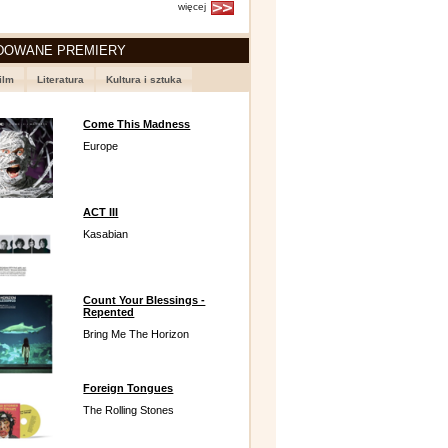
więcej
DOWANE PREMIERY
ilm
Literatura
Kultura i sztuka
Come This Madness
Europe
ACT III
Kasabian
Count Your Blessings -
Repented
Bring Me The Horizon
Foreign Tongues
The Rolling Stones