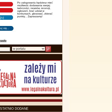
Po zalogowaniu będziesz mieć
możliwośc dodawania swojej
twórczości, newsów, recenzji,
ogłoszeń, brać udział w
konkursach, głosować, zbierać
punkty... Zapraszamy!
hasło
STATNIO DODANE