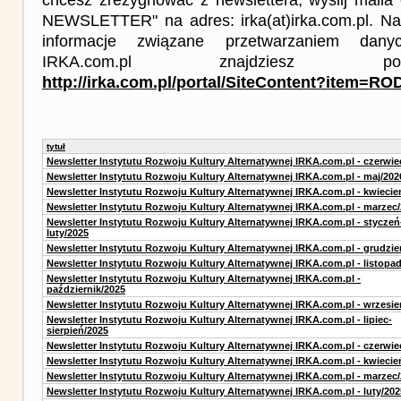
NEWSLETTER" na adres: irka(at)irka.com.pl. Na
informacje związane przetwarzaniem da
IRKA.com.pl znajdziesz p
http://irka.com.pl/portal/SiteContent?item=R
tytuł
Newsletter Instytutu Rozwoju Kultury Alternatywnej IRKA.com.pl - czerwie
Newsletter Instytutu Rozwoju Kultury Alternatywnej IRKA.com.pl - maj/202
Newsletter Instytutu Rozwoju Kultury Alternatywnej IRKA.com.pl - kwiecie
Newsletter Instytutu Rozwoju Kultury Alternatywnej IRKA.com.pl - marzec
Newsletter Instytutu Rozwoju Kultury Alternatywnej IRKA.com.pl - styczeń
luty/2025
Newsletter Instytutu Rozwoju Kultury Alternatywnej IRKA.com.pl - grudzie
Newsletter Instytutu Rozwoju Kultury Alternatywnej IRKA.com.pl - listopa
Newsletter Instytutu Rozwoju Kultury Alternatywnej IRKA.com.pl -
październik/2025
Newsletter Instytutu Rozwoju Kultury Alternatywnej IRKA.com.pl - wrzesie
Newsletter Instytutu Rozwoju Kultury Alternatywnej IRKA.com.pl - lipiec-
sierpień/2025
Newsletter Instytutu Rozwoju Kultury Alternatywnej IRKA.com.pl - czerwie
Newsletter Instytutu Rozwoju Kultury Alternatywnej IRKA.com.pl - kwiecie
Newsletter Instytutu Rozwoju Kultury Alternatywnej IRKA.com.pl - marzec
Newsletter Instytutu Rozwoju Kultury Alternatywnej IRKA.com.pl - luty/202