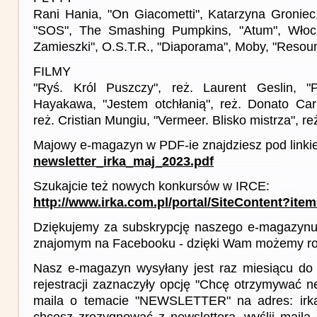
Rani Hania, "On Giacometti", Katarzyna Groniec,
"SOS", The Smashing Pumpkins, "Atum", Włocha
Zamieszki", O.S.T.R., "Diaporama", Moby, "Reso
FILMY
"Ryś. Król Puszczy", reż. Laurent Geslin, "
Hayakawa, "Jestem otchłanią", reż. Donato Carri
reż. Cristian Mungiu, "Vermeer. Blisko mistrza", 
Majowy e-magazyn w PDF-ie znajdziesz pod linki
newsletter_irka_maj_2023.pdf
Szukajcie też nowych konkursów w IRCE:
http://www.irka.com.pl/portal/SiteContent?ite
Dziękujemy za subskrypcję naszego e-magazynu 
znajomym na Facebooku - dzięki Wam możemy roz
Nasz e-magazyn wysyłany jest raz miesiącu do 
rejestracji zaznaczyły opcję "Chcę otrzymywać ne
maila o temacie "NEWSLETTER" na adres: irka(a
chcesz zrezygnować z newslettera, wyślij mail