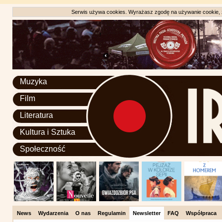
Serwis używa cookies. Wyrażasz zgodę na używanie cookie, zg
Muzyka
Film
Literatura
Kultura i Sztuka
Społeczność
News
Wydarzenia
O nas
Regulamin
Newsletter
FAQ
Współpraca