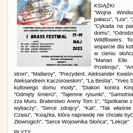
KSIĄŻKI
"Wojna Winds
pałacu", "Los", 
"Cykada na par
domu", "Odrodze
Wildflowers. T
wsparcie dla ko
w cieniu słońc
"Marian Eile.
Przekroju", "A
stron", "Mallaroy", "Prezydent. Aleksander Kwaś
Aleksandrem Kaczorowskim", "La Bestia", "Yves Sa
kultowego domu mody", "Diakon kontra King
"Odmęty śmierci", "Tajemne rysunki", "Samotnia"
zza Muru. Braterstwo Areny Tom 1", "Spotkanie z
wybaczy", "Serce zdrajcy", "Kat", "Tak właśni
Czasu", "Książka, która naprawdę nie chciała być
Złowrogich", "Serce Wojownika Słońca", "Lekcje"
PŁYTY