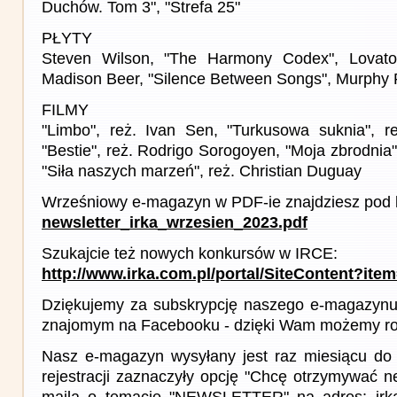
Duchów. Tom 3", "Strefa 25"
PŁYTY
Steven Wilson, "The Harmony Codex", Lovat
Madison Beer, "Silence Between Songs", Murphy R
FILMY
"Limbo", reż. Ivan Sen, "Turkusowa suknia", r
"Bestie", reż. Rodrigo Sorogoyen, "Moja zbrodnia"
"Siła naszych marzeń", reż. Christian Duguay
Wrześniowy e-magazyn w PDF-ie znajdziesz pod l
newsletter_irka_wrzesien_2023.pdf
Szukajcie też nowych konkursów w IRCE:
http://www.irka.com.pl/portal/SiteContent?ite
Dziękujemy za subskrypcję naszego e-magazynu 
znajomym na Facebooku - dzięki Wam możemy roz
Nasz e-magazyn wysyłany jest raz miesiącu do 
rejestracji zaznaczyły opcję "Chcę otrzymywać ne
maila o temacie "NEWSLETTER" na adres: irka(a