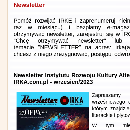
Newsletter
Pomóż rozwijać IRKĘ i zaprenumeruj niein
raz w miesiącu) i bezpłatny e-magaz
otrzymywać newsletter, zarejestruj się w I
"Chcę otrzymywać newsletter" lub 
temacie "NEWSLETTER" na adres: irka(at)i
chcesz z niego zrezygnować, postępuj odwro
Newsletter Instytutu Rozwoju Kultury Alt
IRKA.com.pl - wrzesien/2023
Zapraszam
wrześniowego 
którym znajdzie
literackie i płyto
W tym miesi