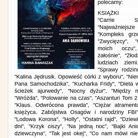
polecamy:
KSIĄŻKI
"Carrie S
"Najważniej
"Kompleks grze
"Zwycięzcy", 
moich oczu"
żałośnie", "Zło
ludziach ziem
"Sprawy rodzin
"Kalina Jędrusik. Opowieść córki z wyboru", "Nie
Pana Samochodzika", "Kucharka Fridy", "Dieta 
ścieżek ajurwedy", "Nocny dyżur", "Między 
"Wróżda", "Polowanie na czas", "Aszanturi Tom 2
"Klaus. Odwrócona prawda", "Ciężar atramen
księżyca. Zabójstwa Osagów i narodziny FBI"
"Lodowa Korona", "Holly", "Ostatni rajd", "Dzie
dni", "Krzyk ciszy", "Na jedną noc", "Bajki An
dziewczyna", "Tak jest okej", "Co nam mówi ni