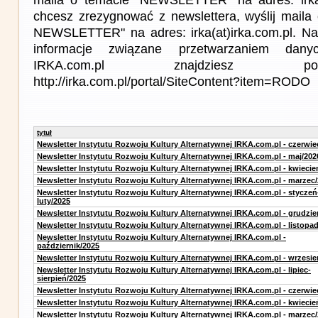
chcesz zrezygnować z newslettera, wyślij mail
NEWSLETTER" na adres: irka(at)irka.com.pl. Na
informacje związane przetwarzaniem da
IRKA.com.pl znajdziesz p
http://irka.com.pl/portal/SiteContent?item=RODO
tytuł
Newsletter Instytutu Rozwoju Kultury Alternatywnej IRKA.com.pl - czerwie
Newsletter Instytutu Rozwoju Kultury Alternatywnej IRKA.com.pl - maj/202
Newsletter Instytutu Rozwoju Kultury Alternatywnej IRKA.com.pl - kwiecie
Newsletter Instytutu Rozwoju Kultury Alternatywnej IRKA.com.pl - marzec
Newsletter Instytutu Rozwoju Kultury Alternatywnej IRKA.com.pl - styczeń
luty/2025
Newsletter Instytutu Rozwoju Kultury Alternatywnej IRKA.com.pl - grudzie
Newsletter Instytutu Rozwoju Kultury Alternatywnej IRKA.com.pl - listopa
Newsletter Instytutu Rozwoju Kultury Alternatywnej IRKA.com.pl -
październik/2025
Newsletter Instytutu Rozwoju Kultury Alternatywnej IRKA.com.pl - wrzesie
Newsletter Instytutu Rozwoju Kultury Alternatywnej IRKA.com.pl - lipiec-
sierpień/2025
Newsletter Instytutu Rozwoju Kultury Alternatywnej IRKA.com.pl - czerwie
Newsletter Instytutu Rozwoju Kultury Alternatywnej IRKA.com.pl - kwiecie
Newsletter Instytutu Rozwoju Kultury Alternatywnej IRKA.com.pl - marzec