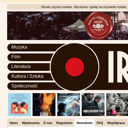
Serwis używa cookies. Wyrażasz zgodę na używanie cookie, zg
Muzyka
Film
Literatura
Kultura i Sztuka
Społeczność
News
Wydarzenia
O nas
Regulamin
Newsletter
FAQ
Współpraca