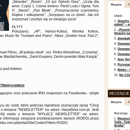
„Silvestre”, „Ronin”, „10 żyć Ophelii Grey”, „Uczta dla
Muzyka
F
wron. Część 1. Cienie śmierci. Pieśń Lodu i Ognia. Tom
4”, „Neom”, „Pan Błysk”, „Przeznaczenie czarownicy.
Klątwa i odkupienie”, „Socjopaci na co dzień. Jak ich
Utwór
rozpoznać i pozbyć się ze swojego życia”
1.
Strachy
obłok” – 
PŁYTY
2.
„Przech
Poluzjanci, „4P”, Hanus-Kobus, Monika Kobus,
Strachy na
n Music for Trumpet and Piano”, Ateez „Golden hour. Part.2”,
3.
deeska
4.
Operate
5.
Operat
anuel Pârvu, „W pokoju obok”, reż. Pedro Almodóvar, „Crossing”,
6.
Operate 
aume Maidatchevsky, „Saint-Exupery. Zanim powstał Mały Książę”,
7.
Ano Yor
8.
Przysta
z pod linkiem:
9.
Niebo -
10.
No Cóż
nt?item=contest
gazynu oraz polecanie IRKI znajomym na Facebooku - dzięki
RECENZJE
Muzyka
F
cu do osób, które podczas rejestracji zaznaczyły opcję "Chcę
 o temacie "NEWSLETTER" na adres: irka(at)irka.com.pl. Jeśli
Recenzja
wyślij maila o temacie "WYŁĄCZ NEWSLETTER" na adres:
łowe informacje związane przetwarzaniem danych (RODO) przez
1.
Recenzj
Tulia „Tu
//irka.com.pl/portal/SiteContent?item=RODO
dzieła”