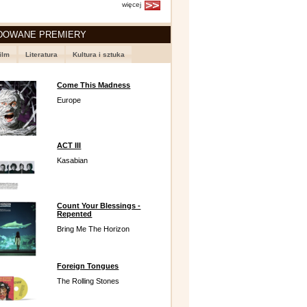
więcej
DOWANE PREMIERY
ilm
Literatura
Kultura i sztuka
Come This Madness
Europe
ACT III
Kasabian
Count Your Blessings -
Repented
Bring Me The Horizon
Foreign Tongues
The Rolling Stones