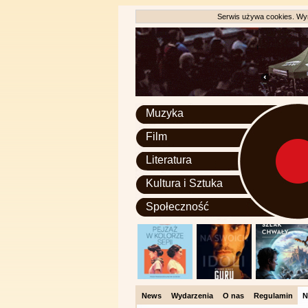
Serwis używa cookies. Wyr
Muzyka
Film
Literatura
Kultura i Sztuka
Społeczność
News
Wydarzenia
O nas
Regulamin
N