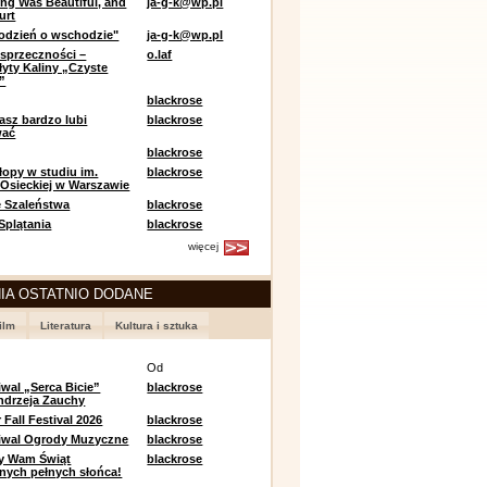
ing Was Beautiful, and
ja-g-k@wp.pl
urt
odzień o wschodzie"
ja-g-k@wp.pl
sprzeczności –
o.laf
łyty Kaliny „Czyste
”
blackrose
asz bardzo lubi
blackrose
wać
blackrose
opy w studiu im.
blackrose
 Osieckiej w Warszawie
 Szaleństwa
blackrose
 Splątania
blackrose
więcej
IA OSTATNIO DODANE
ilm
Literatura
Kultura i sztuka
e
Od
iwal „Serca Bicie”
blackrose
ndrzeja Zauchy
Fall Festival 2026
blackrose
tiwal Ogrody Muzyczne
blackrose
y Wam Świąt
blackrose
nych pełnych słońca!