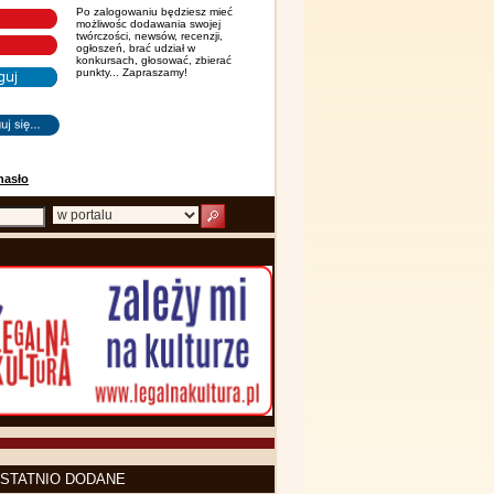
Po zalogowaniu będziesz mieć
możliwośc dodawania swojej
twórczości, newsów, recenzji,
ogłoszeń, brać udział w
konkursach, głosować, zbierać
punkty... Zapraszamy!
hasło
STATNIO DODANE