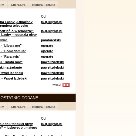
ilm
Literatura
Kultura i sztuka
Od
 na Lachy „Obłąkany
ja-g-k@wp.pl
premiera teledysku
odzień o wschodzie”
ja-g-k@wp.pl
 Lachy – recenzja płyty
lować
pandaredski
 - "Libera me"
operate
e - "Comedamus"
operate
- "Rara avis"
operate
u "Tamta noc"
pawelizdebski
nki na żądanie
pawelizdebski
 Paweł Izdebski
pawelizdebski
 - Paweł Izdebski
pawelizdebski
więcej
 OSTATNIO DODANE
ilm
Literatura
Kultura i sztuka
Od
a debiutanckiej płyty
ja-g-k@wp.pl
lia” – ludowego „małego