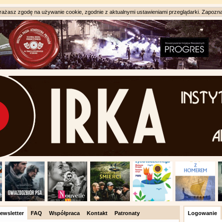
ażasz zgodę na używanie cookie, zgodnie z aktualnymi ustawieniami przeglądarki. Zapozna
ewsletter
FAQ
Współpraca
Kontakt
Patronaty
Logowanie