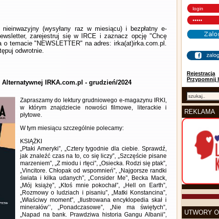
nieinwazyjny (wysyłany raz w miesiącu) i bezpłatny e-
wsletter, zarejestruj się w IRCE i zaznacz opcję "Chcę
la o temacie "NEWSLETTER" na adres: irka(at)irka.com.pl.
ępuj odwrotnie.
Rejestracja
Przypomnij 
y Alternatywnej IRKA.com.pl - grudzień/2024
Zapraszamy do lektury grudniowego e-magazynu IRKI,
w którym znajdziecie nowości filmowe, literackie i
REKLAMA
płytowe.
W tym miesiącu szczególnie polecamy:
KSIĄŻKI
„Ptaki Ameryki”, „Cztery tygodnie dla ciebie. Sprawdź,
jak znaleźć czas na to, co się liczy”, „Szczęście pisane
marzeniem”, „Z miodu i rtęci”, „Osiecka. Rodzi się ptak”,
„Vincitore. Chłopak od wspomnień”, „Najgorsze randki
świata i kilka udanych”, „Consider Me”, Becka Mack,
„Mój książę”, „Ktoś mnie pokochał”, „Hell on Earth”,
„Rozmowy o ludziach i pisaniu”, „Matki Konstancina”,
„Właściwy moment”, „Ilustrowana encyklopedia skał i
minerałów’’, „Ponadczasowe”, „Nie ma świętych”,
UTWORY O
„Napad na bank. Prawdziwa historia Gangu Albanii”,