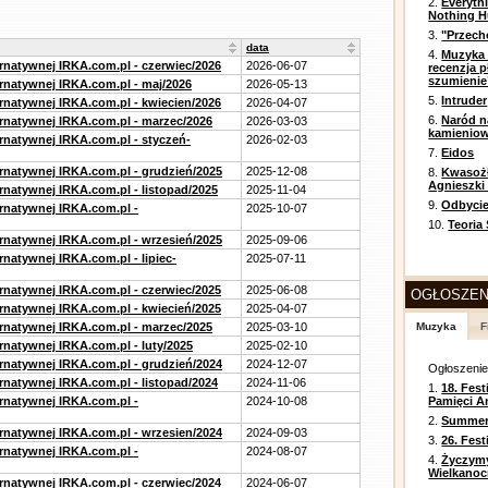
2.
Everyth
Nothing H
3.
"Przech
data
4.
Muzyka 
ernatywnej IRKA.com.pl - czerwiec/2026
2026-06-07
recenzja p
szumienie
ernatywnej IRKA.com.pl - maj/2026
2026-05-13
5.
Intruder
ernatywnej IRKA.com.pl - kwiecien/2026
2026-04-07
6.
Naród n
ernatywnej IRKA.com.pl - marzec/2026
2026-03-03
kamienio
ernatywnej IRKA.com.pl - styczeń-
2026-02-03
7.
Eidos
ernatywnej IRKA.com.pl - grudzień/2025
2025-12-08
8.
Kwasożł
Agnieszki
rnatywnej IRKA.com.pl - listopad/2025
2025-11-04
9.
Odbycie
ernatywnej IRKA.com.pl -
2025-10-07
10.
Teoria
ernatywnej IRKA.com.pl - wrzesień/2025
2025-09-06
rnatywnej IRKA.com.pl - lipiec-
2025-07-11
ernatywnej IRKA.com.pl - czerwiec/2025
2025-06-08
OGŁOSZEN
ernatywnej IRKA.com.pl - kwiecień/2025
2025-04-07
ernatywnej IRKA.com.pl - marzec/2025
2025-03-10
Muzyka
F
rnatywnej IRKA.com.pl - luty/2025
2025-02-10
ernatywnej IRKA.com.pl - grudzień/2024
2024-12-07
Ogłoszeni
rnatywnej IRKA.com.pl - listopad/2024
2024-11-06
1.
18. Fest
ernatywnej IRKA.com.pl -
2024-10-08
Pamięci A
2.
Summer 
ernatywnej IRKA.com.pl - wrzesien/2024
2024-09-03
3.
26. Fes
ernatywnej IRKA.com.pl -
2024-08-07
4.
Życzym
Wielkanoc
ernatywnej IRKA.com.pl - czerwiec/2024
2024-06-07