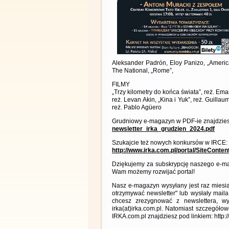
Aleksander Padrón, Eloy Panizo, „America
The National, „Rome”,
FILMY
„Trzy kilometry do końca świata”, reż. Em
reż. Levan Akin, „Kina i Yuk”, reż. Guill
reż. Pablo Agüero
Grudniowy e-magazyn w PDF-ie znajdzies
newsletter_irka_grudzien_2024.pdf
Szukajcie też nowych konkursów w IRCE:
http://www.irka.com.pl/portal/SiteConte
Dziękujemy za subskrypcję naszego e-ma
Wam możemy rozwijać portal!
Nasz e-magazyn wysyłany jest raz miesią
otrzymywać newsletter" lub wysłały maila
chcesz zrezygnować z newslettera, 
irka(at)irka.com.pl. Natomiast szczegó
IRKA.com.pl znajdziesz pod linkiem: http: