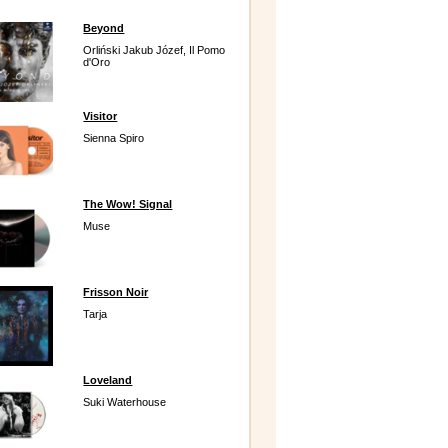
Beyond
Orliński Jakub Józef, Il Pomo
d'Oro
Visitor
Sienna Spiro
The Wow! Signal
Muse
Frisson Noir
Tarja
Loveland
Suki Waterhouse