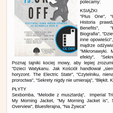
polecamy:
KSIĄŻKI
"Plus One", "
Historia prawd
Benefits", "
Biografia", "Dzi
inne opowieści",
mądrze odżywia
"Mikronawyki. M
efekty", "Sek
Poznaj tajniki kociej mowy, aby lepiej zrozum
"Dzieci Watykanu. Jak Kościół handlował „sier
horyzont. The Electric State", "Czytelniku, nien
proroctwa", "Sekrety nigdy nie umierają", "Błękit. 
PŁYTY
Sexbomba, "Melodie z musztardą", Imperial Tri
My Morning Jacket, "My Morning Jacket is", 
Overview", Bluesferajna, "Na Żywca"