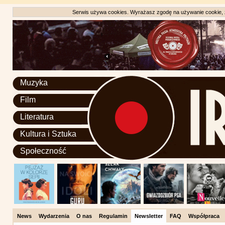
Serwis używa cookies. Wyrażasz zgodę na używanie cookie, zg
Muzyka
Film
Literatura
Kultura i Sztuka
Społeczność
News
Wydarzenia
O nas
Regulamin
Newsletter
FAQ
Współpraca