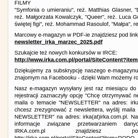
FILMY
"Symfonia o umieraniu", reż. Matthias Glasner, "D
reż. Małgorzata Kowalczyk, "Queer", reż. Luca G
świętej figi", reż. Mohammad Rasoulof, "Małpa", 
Marcowy e-magazyn w PDF-ie znajdziesz pod link
newsletter_irka_marzec_2025.pdf
Szukajcie też nowych konkursów w IRCE:
http://www.irka.com.pl/portal/SiteContent?ite
Dziękujemy za subskrypcję naszego e-magazynu 
znajomym na Facebooku - dzięki Wam możemy roz
Nasz e-magazyn wysyłany jest raz miesiącu do 
rejestracji zaznaczyły opcję "Chcę otrzymywać ne
maila o temacie "NEWSLETTER" na adres: irka(a
chcesz zrezygnować z newslettera, wyślij mail
NEWSLETTER" na adres: irka(at)irka.com.pl. Na
informacje związane przetwarzaniem da
IRKA.com.pl znajdziesz p
http://irka.com.pl/portal/SiteContent?item=RODO