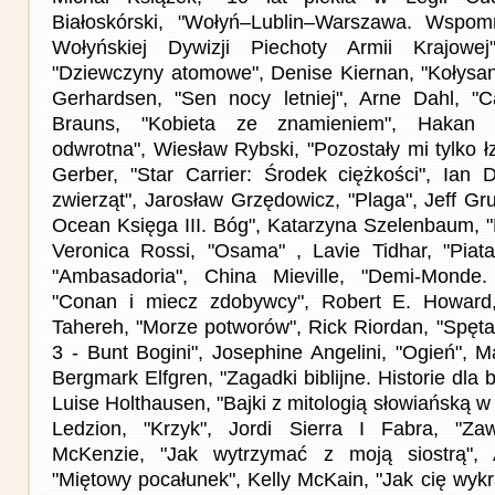
Białoskórski, "Wołyń–Lublin–Warszawa. Wspomn
Wołyńskiej Dywizji Piechoty Armii Krajowej
"Dziewczyny atomowe", Denise Kiernan, "Kołysan
Gerhardsen, "Sen nocy letniej", Arne Dahl, "C
Brauns, "Kobieta ze znamieniem", Hakan N
odwrotna", Wiesław Rybski, "Pozostały mi tylko łz
Gerber, "Star Carrier: Środek ciężkości", Ian
zwierząt", Jarosław Grzędowicz, "Plaga", Jeff Gr
Ocean Księga III. Bóg", Katarzyna Szelenbaum, "
Veronica Rossi, "Osama" , Lavie Tidhar, "Piata
"Ambasadoria", China Mieville, "Demi-Monde
"Conan i miecz zdobywcy", Robert E. Howard, "
Tahereh, "Morze potworów", Rick Riordan, "Spęt
3 - Bunt Bogini", Josephine Angelini, "Ogień", 
Bergmark Elfgren, "Zagadki biblijne. Historie dla
Luise Holthausen, "Bajki z mitologią słowiańską w
Ledzion, "Krzyk", Jordi Sierra I Fabra, "Za
McKenzie, "Jak wytrzymać z moją siostrą", 
"Miętowy pocałunek", Kelly McKain, "Jak cię wykr