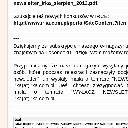
newsletter_irka_sierpien_2013.pdf
.
Szukajcie też nowych konkursów w IRCE:
http://www.irka.com.pl/portal/SiteContent?ite
***
Dziękujemy za subskrypcję naszego e-magazynu 
znajomym na Facebooku - dzięki Wam możemy roz
Przypominamy, że nasz e-magazyn wysyłany j
osób, które podczas rejestracji zaznaczyły op
newsletter" lub wysłały maila o temacie "NE
irka(at)irka.com.pl. Jeśli chcesz zrezygnować z
maila o temacie "WYŁĄCZ NEWSLET
irka(at)irka.com.pl.
tytuł
Newsletter Instytutu Rozwoju Kultury Alternatywnej IRKA.com.pl - czerwie