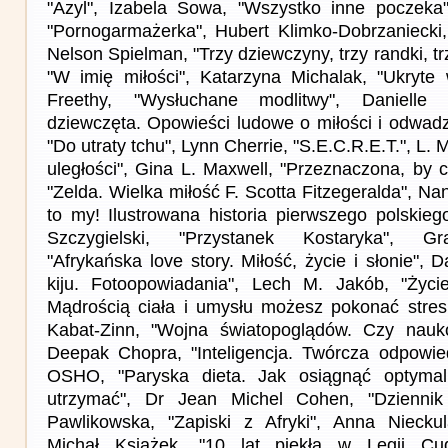
"Azyl", Izabela Sowa, "Wszystko inne poczeka"
"Pornogarmażerka", Hubert Klimko-Dobrzaniecki, 
Nelson Spielman, "Trzy dziewczyny, trzy randki, tr
"W imię miłości", Katarzyna Michalak, "Ukryte
Freethy, "Wysłuchane modlitwy", Danielle S
dziewczęta. Opowieści ludowe o miłości i odwadz
"Do utraty tchu", Lynn Cherrie, "S.E.C.R.E.T.", L. 
uległości", Gina L. Maxwell, "Przeznaczona, by 
"Zelda. Wielka miłość F. Scotta Fitzegeralda", Nancy
to my! Ilustrowana historia pierwszego polskieg
Szczygielski, "Przystanek Kostaryka", Gr
"Afrykańska love story. Miłość, życie i słonie", 
kiju. Fotoopowiadania", Lech M. Jakób, "Życie
Mądrością ciała i umysłu możesz pokonać stres,
Kabat-Zinn, "Wojna światopoglądów. Czy nau
Deepak Chopra, "Inteligencja. Twórcza odpowie
OSHO, "Paryska dieta. Jak osiągnąć optymal
utrzymać", Dr Jean Michel Cohen, "Dziennik
Pawlikowska, "Zapiski z Afryki", Anna Nieckul
Michał Książek, "10 lat piekła w Legii Cud