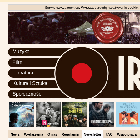
Serwis używa cookies. Wyrażasz zgodę na używanie cookie, zg
Muzyka
Film
Literatura
Kultura i Sztuka
Społeczność
News
Wydarzenia
O nas
Regulamin
Newsletter
FAQ
Współpraca