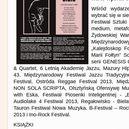
Wśród wydarze
wybrać się w sie
Festiwal Sztuki
medium, metafo
Żydowskiej Wa
Międzynaro
„Kalejdoskop 
Marii Fołtyn” S
serii GENESIS 
& Quartet, 6 Letnią Akademię Jazzu, Mazury Hi
43. Międzynarodowy Festiwal Jazzu Tradycyj
Festival, Ostróda Reggae Festival 2013, Międ
NON SOLA SCRIPTA, Olsztyńską Ofensywę Muzy
with Eska, Festiwal Piosenki Inteligentnej - „B
Audiolake 4 Festiwal 2013, Regałowisko - Biel
Tauron Festiwal Nowa Muzyka, B-Festival – Roc
2013 i Ino-Rock Festival.
KSIĄŻKI