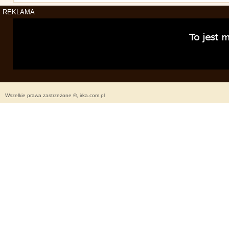
REKLAMA
Wszelkie prawa zastrzeżone ©, irka.com.pl