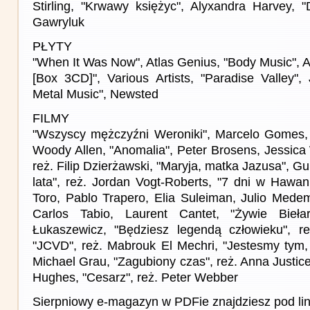
Stirling, "Krwawy księżyc", Alyxandra Harvey,
Gawryluk
PŁYTY
"When It Was Now", Atlas Genius, "Body Music", A
[Box 3CD]", Various Artists, "Paradise Valley"
Metal Music", Newsted
FILMY
"Wszyscy mężczyźni Weroniki", Marcelo Gomes, 
Woody Allen, "Anomalia", Peter Brosens, Jessica
reż. Filip Dzierżawski, "Maryja, matka Jazusa", G
lata", reż. Jordan Vogt-Roberts, "7 dni w Hawani
Toro, Pablo Trapero, Elia Suleiman, Julio Med
Carlos Tabio, Laurent Cantet, "Żywie Biełar
Łukaszewicz, "Będziesz legendą człowieku", re
"JCVD", reż. Mabrouk El Mechri, "Jestesmy tym, 
Michael Grau, "Zagubiony czas", reż. Anna Justice
Hughes, "Cesarz", reż. Peter Webber
Sierpniowy e-magazyn w PDFie znajdziesz pod li