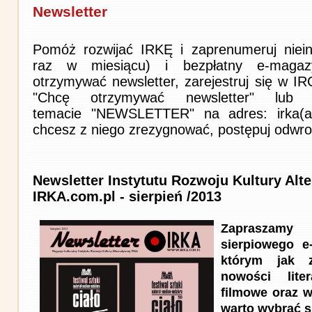
Newsletter
Pomóż rozwijać IRKĘ i zaprenumeruj niein
raz w miesiącu) i bezpłatny e-magaz
otrzymywać newsletter, zarejestruj się w I
"Chcę otrzymywać newsletter" lub 
temacie "NEWSLETTER" na adres: irka(at)i
chcesz z niego zrezygnować, postępuj odwro
Newsletter Instytutu Rozwoju Kultury Alt
IRKA.com.pl - sierpień /2013
Zapraszam
sierpiowego e
którym jak z
nowości lite
filmowe oraz w
warto wybrać s