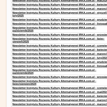
Newsletter Instytutu Rozwoju Kultury Alternatywnej IRKA.com.pl - maj/202
Newsletter Instytutu Rozwoju Kultury Alternatywnej IRKA.com.pl - kwiecie
Newsletter Instytutu Rozwoju Kultury Alternatywnej IRKA.com.pl - marzec
Newsletter Instytutu Rozwoju Kultury Alternatywnej IRKA.com.pl - styczeń
luty/2025
Newsletter Instytutu Rozwoju Kultury Alternatywnej IRKA.com.pl - grudzie
Newsletter Instytutu Rozwoju Kultury Alternatywnej IRKA.com.pl - listopa
Newsletter Instytutu Rozwoju Kultury Alternatywnej IRKA.com.pl -
październik/2025
Newsletter Instytutu Rozwoju Kultury Alternatywnej IRKA.com.pl - wrzesie
Newsletter Instytutu Rozwoju Kultury Alternatywnej IRKA.com.pl - lipiec-
sierpień/2025
Newsletter Instytutu Rozwoju Kultury Alternatywnej IRKA.com.pl - czerwie
Newsletter Instytutu Rozwoju Kultury Alternatywnej IRKA.com.pl - kwiecie
Newsletter Instytutu Rozwoju Kultury Alternatywnej IRKA.com.pl - marzec
Newsletter Instytutu Rozwoju Kultury Alternatywnej IRKA.com.pl - luty/202
Newsletter Instytutu Rozwoju Kultury Alternatywnej IRKA.com.pl - grudzie
Newsletter Instytutu Rozwoju Kultury Alternatywnej IRKA.com.pl - listopa
Newsletter Instytutu Rozwoju Kultury Alternatywnej IRKA.com.pl -
październik/2024
Newsletter Instytutu Rozwoju Kultury Alternatywnej IRKA.com.pl - wrzesie
Newsletter Instytutu Rozwoju Kultury Alternatywnej IRKA.com.pl -
lipiec/sierpien/2024
Newsletter Instytutu Rozwoju Kultury Alternatywnej IRKA.com.pl - czerwie
Newsletter Instytutu Rozwoju Kultury Alternatywnej IRKA.com.pl - maj/202
Newsletter Instytutu Rozwoju Kultury Alternatywnej IRKA.com.pl - kwiecie
Newsletter Instytutu Rozwoju Kultury Alternatywnej IRKA.com.pl - marzec
Newsletter Instytutu Rozwoju Kultury Alternatywnej IRKA.com.pl - marzec