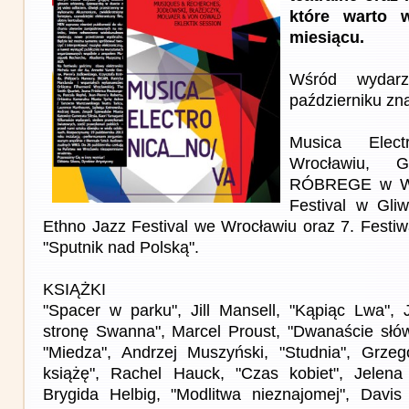
które warto 
miesiącu.
Wśród wydar
październiku zna
Musica Elec
Wrocławiu,
RÓBREGE w Wa
Festival w Gli
Ethno Jazz Festival we Wrocławiu oraz 7. Festiw
"Sputnik nad Polską".
KSIĄŻKI
"Spacer w parku", Jill Mansell, "Kąpiąc Lwa", 
stronę Swanna", Marcel Proust, "Dwanaście słów
"Miedza", Andrzej Muszyński, "Studnia", Grzego
książę", Rachel Hauck, "Czas kobiet", Jelena
Brygida Helbig, "Modlitwa nieznajomej", Davis