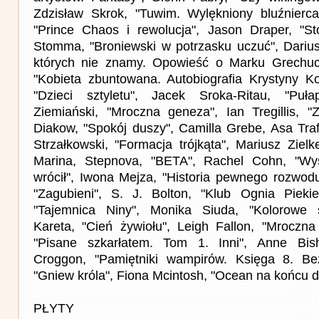
Zdzisław Skrok, "Tuwim. Wylękniony bluźnierca
"Prince Chaos i rewolucja", Jason Draper, "S
Stomma, "Broniewski w potrzasku uczuć", Darius
których nie znamy. Opowieść o Marku Grechucie
"Kobieta zbuntowana. Autobiografia Krystyny Kof
"Dzieci sztyletu", Jacek Sroka-Ritau, "Puła
Ziemiański, "Mroczna geneza", Ian Tregillis, "Z
Diakow, "Spokój duszy", Camilla Grebe, Asa Traf
Strzałkowski, "Formacja trójkąta", Mariusz Zielk
Marina, Stepnova, "BETA", Rachel Cohn, "Wy
wrócił", Iwona Mejza, "Historia pewnego rozwod
"Zagubieni", S. J. Bolton, "Klub Ognia Piekie
"Tajemnica Niny", Monika Siuda, "Kolorowe s
Kareta, "Cień żywiołu", Leigh Fallon, "Mroczna
"Pisane szkarłatem. Tom 1. Inni", Anne Bish
Croggon, "Pamiętniki wampirów. Księga 8. Bez
"Gniew króla", Fiona Mcintosh, "Ocean na końcu d
PŁYTY