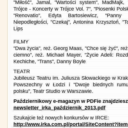
"Miłość", Jamal, "Wartości system", MadMajk
Trójce - Koncerty w Trójce Vol. 7", "Piosenki Pol
"Renovatio", Edyta Bartosiewicz, "Panny 
Niepodległości, "Czekaj", Antonina Krzysztoń, "
Lips
FILMY
"Dwa życia", reż. Georg Maas, "Chce się żyć", reż
ciemno", reż. Michael Mayer, "Życie Adeli: Rozdzi
Kechiche, "Trans", Danny Boyle
TEATR
Jubileusz Teatru im. Juliusza Słowackiego w Krak
Powszechny w Łodzi i "Dwoje biednych rum
polsku", Teatr Studio w Warszawie.
Październikowy e-magazyn w PDFie znajdziesz
newsletter_irka_październik_2013.pdf
Szukajcie też nowych konkursów w IRCE:
http://www.irka.com.pl/portal/SiteContent?ite