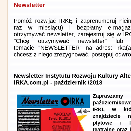
Newsletter
Pomóż rozwijać IRKĘ i zaprenumeruj niein
raz w miesiącu) i bezpłatny e-magaz
otrzymywać newsletter, zarejestruj się w I
"Chcę otrzymywać newsletter" lub 
temacie "NEWSLETTER" na adres: irka(at)i
chcesz z niego zrezygnować, postępuj odwro
Newsletter Instytutu Rozwoju Kultury Alt
IRKA.com.pl - październik /2013
Zapraszam
październik
IRKI, w kt
znajdziecie n
płytowe i f
teatralne oraz