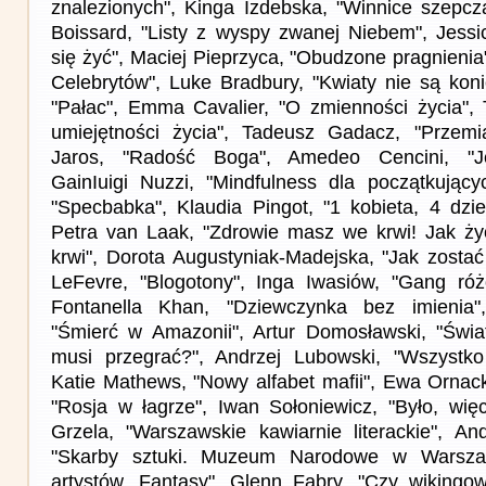
znalezionych", Kinga Izdebska, "Winnice szepcz
Boissard, "Listy z wyspy zwanej Niebem", Jess
się żyć", Maciej Pieprzyca, "Obudzone pragnienia
Celebrytów", Luke Bradbury, "Kwiaty nie są koni
"Pałac", Emma Cavalier, "O zmienności życia",
umiejętności życia", Tadeusz Gadacz, "Przemia
Jaros, "Radość Boga", Amedeo Cencini, "Je
GainIuigi Nuzzi, "Mindfulness dla początkujący
"Specbabka", Klaudia Pingot, "1 kobieta, 4 dzie
Petra van Laak, "Zdrowie masz we krwi! Jak ży
krwi", Dorota Augustyniak-Madejska, "Jak zostać
LeFevre, "Blogotony", Inga Iwasiów, "Gang ró
Fontanella Khan, "Dziewczynka bez imienia
"Śmierć w Amazonii", Artur Domosławski, "Świ
musi przegrać?", Andrzej Lubowski, "Wszystko 
Katie Mathews, "Nowy alfabet mafii", Ewa Ornack
"Rosja w łagrze", Iwan Sołoniewicz, "Było, wię
Grzela, "Warszawskie kawiarnie literackie", An
"Skarby sztuki. Muzeum Narodowe w Warszaw
artystów. Fantasy", Glenn Fabry, "Czy wikingowi