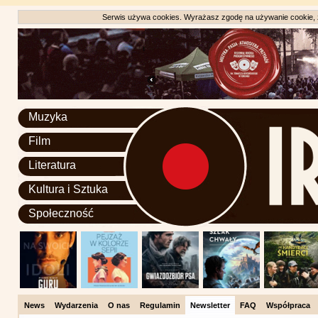
Serwis używa cookies. Wyrażasz zgodę na używanie cookie, zg
Muzyka
Film
Literatura
Kultura i Sztuka
Społeczność
News
Wydarzenia
O nas
Regulamin
Newsletter
FAQ
Współpraca