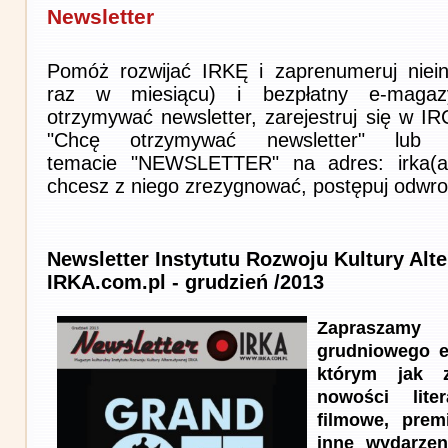
Newsletter
Pomóż rozwijać IRKĘ i zaprenumeruj niein
raz w miesiącu) i bezpłatny e-magaz
otrzymywać newsletter, zarejestruj się w I
"Chcę otrzymywać newsletter" lub 
temacie "NEWSLETTER" na adres: irka(at)i
chcesz z niego zrezygnować, postępuj odwro
Newsletter Instytutu Rozwoju Kultury Alt
IRKA.com.pl - grudzień /2013
Zapraszam
grudniowego e
którym jak z
nowości lite
filmowe, prem
inne wydarzen