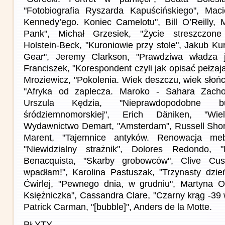
"Fotobiografia Ryszarda Kapuścińskiego", Maci
Kennedy’ego. Koniec Camelotu", Bill O’Reilly, 
Pank", Michał Grzesiek, "Życie streszczone
Holstein-Beck, "Kuroniowie przy stole", Jakub Ku
Gear", Jeremy Clarkson, "Prawdziwa władza j
Franciszek, "Korespondent czyli jak opisać pełzaj
Mroziewicz, "Pokolenia. Wiek deszczu, wiek słoń
"Afryka od zaplecza. Maroko - Sahara Zacho
Urszula Kędzia, "Nieprawdopodobne bud
śródziemnomorskiej", Erich Däniken, "Wie
Wydawnictwo Demart, "Amsterdam", Russell Shor
Marent, "Tajemnice antyków. Renowacja mebl
"Niewidzialny strażnik", Dolores Redondo, "
Benacquista, "Skarby grobowców", Clive Cus
wpadłam!", Karolina Pastuszak, "Trzynasty dzie
Ćwirlej, "Pewnego dnia, w grudniu", Martyna O
Księżniczka", Cassandra Clare, "Czarny krąg -39
Patrick Carman, "[bubble]", Anders de la Motte.
PŁYTY