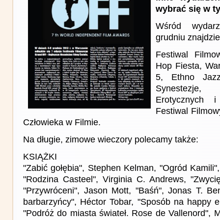
wybrać się w t
Wśród wydar
grudniu znajdzie
Festiwal Film
Hop Fiesta, Wa
5, Ethno Jazz
Synestezje,
Erotycznych 
Festiwal Filmo
Człowieka w Filmie.
Na długie, zimowe wieczory polecamy także:
KSIĄŻKI
"Zabić gołębia", Stephen Kelman, "Ogród Kamili"
"Rodzina Casteel", Virginia C. Andrews, "Zwycię
"Przywróceni", Jason Mott, "Baśń", Jonas T. Be
barbarzyńcy", Héctor Tobar, "Sposób na happy e
"Podróż do miasta świateł. Rose de Vallenord", 