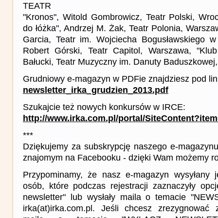
TEATR
"Kronos", Witold Gombrowicz, Teatr Polski, Wr
do łóżka", Andrzej M. Żak, Teatr Polonia, Warsza
Garcia, Teatr im. Wojciecha Bogusławskiego w 
Robert Górski, Teatr Capitol, Warszawa, "Klub
Bałucki, Teatr Muzyczny im. Danuty Baduszkowej,
Grudniowy e-magazyn w PDFie znajdziesz pod lin
newsletter_irka_grudzien_2013.pdf
Szukajcie też nowych konkursów w IRCE:
http://www.irka.com.pl/portal/SiteContent?ite
***
Dziękujemy za subskrypcję naszego e-magazynu 
znajomym na Facebooku - dzięki Wam możemy roz
Przypominamy, że nasz e-magazyn wysyłany j
osób, które podczas rejestracji zaznaczyły op
newsletter" lub wysłały maila o temacie "NE
irka(at)irka.com.pl. Jeśli chcesz zrezygnować z