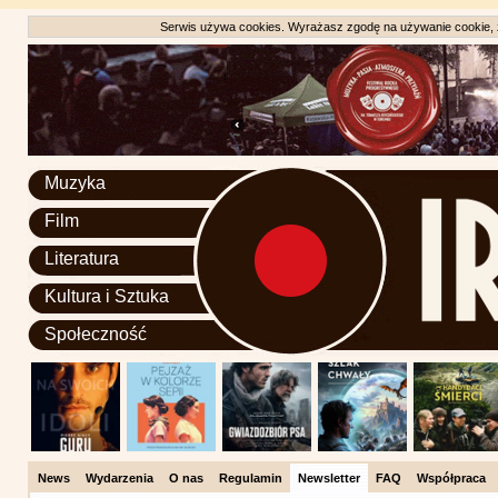
Serwis używa cookies. Wyrażasz zgodę na używanie cookie, zg
Muzyka
Film
Literatura
Kultura i Sztuka
Społeczność
News
Wydarzenia
O nas
Regulamin
Newsletter
FAQ
Współpraca