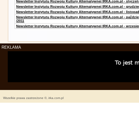
Newsletter Instytutu Rozwoju Kultury Alternatywnej IRKA.com.pl - styczeń
Newsletter Instytutu Rozwoju Kultury Alternatywnej IRKA.com.pl - grudzie
Newsletter Instytutu Rozwoju Kultury Alternatywnej IRKA.com.pl - listopad
Newsletter Instytutu Rozwoju Kultury Alternatywnej IRKA.com.pl - paździe
/2011
Newsletter Instytutu Rozwoju Kultury Alternatywnej IRKA.com.pl - wrzesie
REKLAMA
Wszelkie prawa zastrzeżone ©, irka.com.pl