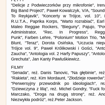
"Delicje z Podwieczorków przy mikrofonie", Iren
Big Band Project", Paweł Kowalczyk, V/A, "Soun
To Reykjavik", "Koncerty w Trójce, vol. 10", 
R.U.T.A., Paprika Korps, "Warto rozrabiać", Earl
Maleo Reggae Rockers, "Bieguny", Pajujo, "Pow
Administrator, "Rec. In Progress", Regga
Punk", Farben Lehre, "Polonium" Motion Trio, "
Blunt, "Teraz", Dorota Osińska, "Uczucia niep
Trójce vol. 9", Paweł Królikowski i Gości, "Ant
Zaucha", "Antologia vol. 2 Harfy Papuszy", "Antolo
Grechuta", Jan Kanty Pawluśkiewicz.
FILMY
"Senada", reż. Danis Tanovic, "Na głębinie", re
"Rakieta", reż. Kim Mordaunt, "Złodzieje rowerów", 
"Perwersyjny przewodnik po ideologiach", r
"Dziewczyna z lilią", reż. Michel Gondry, "Fuck fo
Marczako, "Droga na drugą stronę", reż. An
Niezwykła podróż", reż.Peter Jackson.