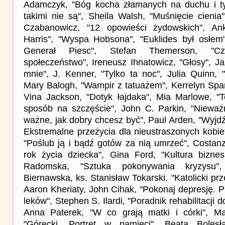
Adamczyk, "Bóg kocha złamanych na duchu i tyc
takimi nie są", Sheila Walsh, "Muśnięcie cieni
Czabanowicz, "12 opowieści żydowskich", An
Harris", "Wyspa Hobsona", "Euklides był osłem"
Generał Piesc", Stefan Themerson, "Czło
społeczeństwo", Ireneusz Ihnatowicz, "Głosy", Ja
mnie", J. Kenner, "Tylko ta noc", Julia Quinn, 
Mary Balogh, "Wampir z tatuażem", Kerrelyn Spar
Vina Jackson, "Dotyk łajdaka", Mia Marlowe, "Te
sposób na szczęście", John C. Parkin, "Nieważn
ważne, jak dobry chcesz być", Paul Arden, "Wyjdź
Ekstremalne przeżycia dla nieustraszonych kobie
"Poślub ją i bądź gotów za nią umrzeć", Costanz
rok życia dziecka", Gina Ford, "Kultura bizne
Radomska, "Sztuka pokonywania kryzysu",
Biernawska, ks. Stanisław Tokarski. "Katolicki pr
Aaron Kheriaty, John Cihak, "Pokonaj depresję. 
leków", Stephen S. Ilardi, "Poradnik rehabilitacji 
Anna Paterek, "W co grają matki i córki", M
"Górecki. Portret w pamięci", Beata Bolesł