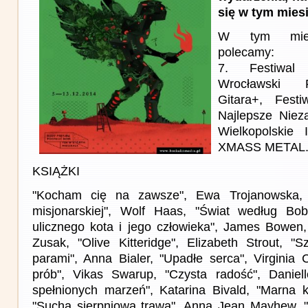
się w tym mies
W tym miesi
polecamy:
7. Festiwal
Wrocławski F
Gitara+, Fes
Najlepsze Niez
Wielkopolskie 
XMASS METAL
KSIĄŻKI
"Kocham cię na zawsze", Ewa Trojanowska, 
misjonarskiej", Wolf Haas, "Świat według Bo
ulicznego kota i jego człowieka", James Bowen,
Zusak, "Olive Kitteridge", Elizabeth Strout, "
parami", Anna Bialer, "Upadłe serca", Virginia
prób", Vikas Swarup, "Czysta radość", Daniell
spełnionych marzeń", Katarina Bivald, "Marna k
"Sucha sierpniowa trawa", Anna Jean Mayhew, "C