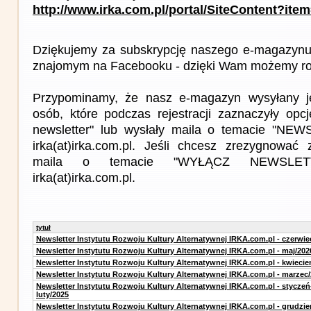
http://www.irka.com.pl/portal/SiteContent?ite
Dziękujemy za subskrypcję naszego e-magazynu 
znajomym na Facebooku - dzięki Wam możemy roz
Przypominamy, że nasz e-magazyn wysyłany j
osób, które podczas rejestracji zaznaczyły op
newsletter" lub wysłały maila o temacie "NE
irka(at)irka.com.pl. Jeśli chcesz zrezygnować z
maila o temacie "WYŁĄCZ NEWSLET
irka(at)irka.com.pl.
tytuł
Newsletter Instytutu Rozwoju Kultury Alternatywnej IRKA.com.pl - czerwie
Newsletter Instytutu Rozwoju Kultury Alternatywnej IRKA.com.pl - maj/202
Newsletter Instytutu Rozwoju Kultury Alternatywnej IRKA.com.pl - kwiecie
Newsletter Instytutu Rozwoju Kultury Alternatywnej IRKA.com.pl - marzec
Newsletter Instytutu Rozwoju Kultury Alternatywnej IRKA.com.pl - styczeń
luty/2025
Newsletter Instytutu Rozwoju Kultury Alternatywnej IRKA.com.pl - grudzie