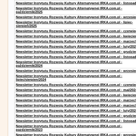
Newsletter Instytutu Rozwoju Kultury Alternatywnej IRKA.com.pl - listopa
Newsletter Instytutu Rozwoju Kultury Alternatywnej IRKA.com.pl -
październik/2025
Newsletter Instytutu Rozwoju Kultury Alternatywnej IRKA.com.pl - wrzesie
Newsletter Instytutu Rozwoju Kultury Alternatywnej IRKA.com.pl - lipiec-
sierpień/2025
Newsletter Instytutu Rozwoju Kultury Alternatywnej IRKA.com.pl - czerwie
Newsletter Instytutu Rozwoju Kultury Alternatywnej IRKA.com.pl - kwiecie
Newsletter Instytutu Rozwoju Kultury Alternatywnej IRKA.com.pl - marzec
Newsletter Instytutu Rozwoju Kultury Alternatywnej IRKA.com.pl - luty/202
Newsletter Instytutu Rozwoju Kultury Alternatywnej IRKA.com.pl - grudzie
Newsletter Instytutu Rozwoju Kultury Alternatywnej IRKA.com.pl - listopa
Newsletter Instytutu Rozwoju Kultury Alternatywnej IRKA.com.pl -
październik/2024
Newsletter Instytutu Rozwoju Kultury Alternatywnej IRKA.com.pl - wrzesie
Newsletter Instytutu Rozwoju Kultury Alternatywnej IRKA.com.pl -
lipiec/sierpien/2024
Newsletter Instytutu Rozwoju Kultury Alternatywnej IRKA.com.pl - czerwie
Newsletter Instytutu Rozwoju Kultury Alternatywnej IRKA.com.pl - maj/202
Newsletter Instytutu Rozwoju Kultury Alternatywnej IRKA.com.pl - kwiecie
Newsletter Instytutu Rozwoju Kultury Alternatywnej IRKA.com.pl - marzec
Newsletter Instytutu Rozwoju Kultury Alternatywnej IRKA.com.pl - marzec
Newsletter Instytutu Rozwoju Kultury Alternatywnej IRKA.com.pl - luty/202
Newsletter Instytutu Rozwoju Kultury Alternatywnej IRKA.com.pl - grudzie
Newsletter Instytutu Rozwoju Kultury Alternatywnej IRKA.com.pl - listopa
Newsletter Instytutu Rozwoju Kultury Alternatywnej IRKA.com.pl -
pazdziernik/2023
Newsletter Instytutu Rozwoju Kultury Alternatywnej IRKA.com.pl - wrzesie