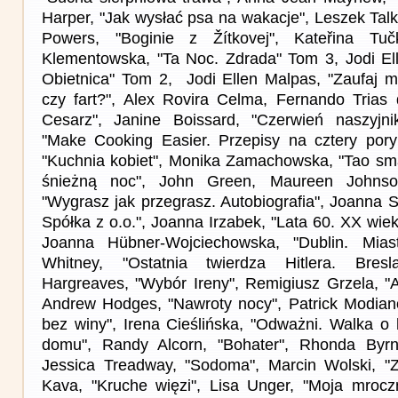
Harper, "Jak wysłać psa na wakacje", Leszek Talk
Powers, "Boginie z Žítkovej", Kateřina Tuč
Klementowska, "Ta Noc. Zdrada" Tom 3, Jodi El
Obietnica" Tom 2, Jodi Ellen Malpas, "Zaufaj mi
czy fart?", Alex Rovira Celma, Fernando Trias
Cesarz", Janine Boissard, "Czerwień naszyjn
"Make Cooking Easier. Przepisy na cztery pory
"Kuchnia kobiet", Monika Zamachowska, "Tao sm
śnieżną noc", John Green, Maureen Johnso
"Wygrasz jak przegrasz. Autobiografia", Joanna 
Spółka z o.o.", Joanna Irzabek, "Lata 60. XX wie
Joanna Hübner-Wojciechowska, "Dublin. Miast
Whitney, "Ostatnia twierdza Hitlera. Bres
Hargreaves, "Wybór Ireny", Remigiusz Grzela, "A
Andrew Hodges, "Nawroty nocy", Patrick Modian
bez winy", Irena Cieślińska, "Odważni. Walka o
domu", Randy Alcorn, "Bohater", Rhonda Byrn
Jessica Treadway, "Sodoma", Marcin Wolski, "Z
Kava, "Kruche więzi", Lisa Unger, "Moja mroczn