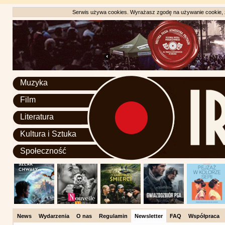
Serwis używa cookies. Wyrażasz zgodę na używanie cookie, zg
Muzyka
Film
Literatura
Kultura i Sztuka
Społeczność
News
Wydarzenia
O nas
Regulamin
Newsletter
FAQ
Współpraca