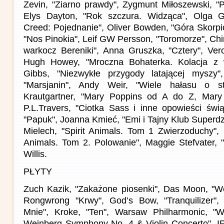
Zevin, "Ziarno prawdy", Zygmunt Miłoszewski, "
Elys Dayton, "Rok szczura. Widząca", Olga G
Creed: Pojednanie", Oliver Bowden, "Góra Skorpi
"Nos Pinokia", Leif GW Persson, "Toromorze", Chin
warkocz Bereniki", Anna Gruszka, "Cztery", Ver
Hugh Howey, "Mroczna Bohaterka. Kolacja z 
Gibbs, "Niezwykłe przygody latającej myszy
"Marsjanin", Andy Weir, "Wiele hałasu o sta
Krautgartner, "Mary Poppins od A do Z, Mary
P.L.Travers, "Ciotka Sass i inne opowieści świą
"Papuk", Joanna Kmieć, "Emi i Tajny Klub Superd
Mielech, "Spirit Animals. Tom 1 Zwierzoduchy", 
Animals. Tom 2. Polowanie", Maggie Stefvater, 
Willis.
PŁYTY
Zuch Kazik, "Zakażone piosenki", Das Moon, "W
Rongwrong "Krwy", God’s Bow, "Tranquilizer"
Mnie", Kroke, "Ten", Warsaw Philharmonic, "W
Weinberg Symphony No. 4 & Violin Concerto", I