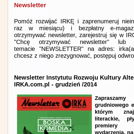
Newsletter
Pomóż rozwijać IRKĘ i zaprenumeruj niein
raz w miesiącu) i bezpłatny e-magaz
otrzymywać newsletter, zarejestruj się w I
"Chcę otrzymywać newsletter" lub 
temacie "NEWSLETTER" na adres: irka(at)i
chcesz z niego zrezygnować, postępuj odwro
Newsletter Instytutu Rozwoju Kultury Alt
IRKA.com.pl - grudzień /2014
Zapraszam
grudniowego e
którym znaj
literackie, p
premiery t
wydarzenia, na