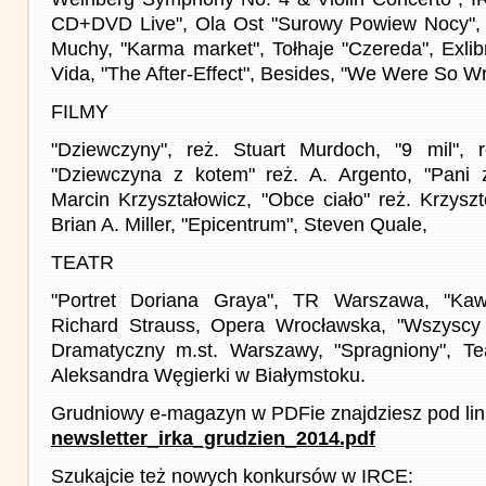
CD+DVD Live", Ola Ost "Surowy Powiew Nocy",
Muchy, "Karma market", Tołhaje "Czereda", Exlibr
Vida, "The After-Effect", Besides, "We Were So W
FILMY
"Dziewczyny", reż. Stuart Murdoch, "9 mil", 
"Dziewczyna z kotem" reż. A. Argento, "Pani 
Marcin Krzyształowicz, "Obce ciało" reż. Krzyszt
Brian A. Miller, "Epicentrum", Steven Quale,
TEATR
"Portret Doriana Graya", TR Warszawa, "Kawa
Richard Strauss, Opera Wrocławska, "Wszyscy 
Dramatyczny m.st. Warszawy, "Spragniony", Te
Aleksandra Węgierki w Białymstoku.
Grudniowy e-magazyn w PDFie znajdziesz pod lin
newsletter_irka_grudzien_2014.pdf
Szukajcie też nowych konkursów w IRCE: