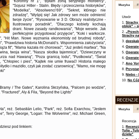
"Koronny nr 1", "Byłam żoną seryjnego mordercy",
Muzyka
F
"Sojusz Hitler - Stalin. Błędy i przeoczenia historyków",
"Modelka", "Absolwenci’69", "Sekret, którego nie
zdradzę", "Wyśpij się! Jak zdrowy sen może odmienić
Utwór
twoje życie", "Rysowanie w 3 D. Obrazy realistyczne -
1.
Strachy
Ilustrowany poradnik", "Dlaczego kobiety kochają
obłok” – 
drani. Nowe zasady randkowania", "Moje wesele. Jak
2.
„Przech
perfekcyjnie przygotować przyjęcie", "Koki i warkocze.
Strachy na
", "Hit Man. Nowe wyznania ekonomisty od brudnej roboty",
3.
deeska
ci", "Prawdziwa historia McDonald’s. Wspomnienia założyciela",
4.
Operate
Ciąża fit", "Mama kazała mi chorować", "Już jesteś martwa", "Na
wina, twoja wina", "Nasza słodka tajemnica", "Dziewczyny w
5.
Operat
Burza nad Hawaną", "Poza granicą lodu", "Pustkowia", "Świat
6.
Operate 
o", "Chłopiec i pies", "Kajtek nie umie fruwać! Historia małego
7.
Ano Yor
"Mydło i mazidło, czyli jak zostać czarownicą", "Mamo, nie mogę
8.
Przysta
ki"
9.
Niebo -
10.
No Cóż
"Bramy / The Gates", Karolina Skrzyńska, "Palcem po wodzie",
 "Fractured", Aly & Fila, "Beyond the Lights"
RECENZJE
ieta", reż. Sebastián Lelio, "Park", reż. Sofia Exarchou, "Jestem
Muzyka
F
ie", Terry George, "Logan: The Wolverine", reż. Michael Green,
Recenzja
ziesz pod linkiem:
1.
Recenzj
Tulia „Tu
dzieła”