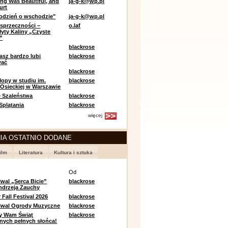
ing Was Beautiful, and
ja-g-k@wp.pl
urt
odzień o wschodzie"
ja-g-k@wp.pl
sprzeczności –
o.laf
łyty Kaliny „Czyste
”
blackrose
asz bardzo lubi
blackrose
wać
blackrose
opy w studiu im.
blackrose
 Osieckiej w Warszawie
 Szaleństwa
blackrose
 Splątania
blackrose
więcej
IA OSTATNIO DODANE
ilm
Literatura
Kultura i sztuka
e
Od
iwal „Serca Bicie”
blackrose
ndrzeja Zauchy
Fall Festival 2026
blackrose
tiwal Ogrody Muzyczne
blackrose
y Wam Świąt
blackrose
nych pełnych słońca!