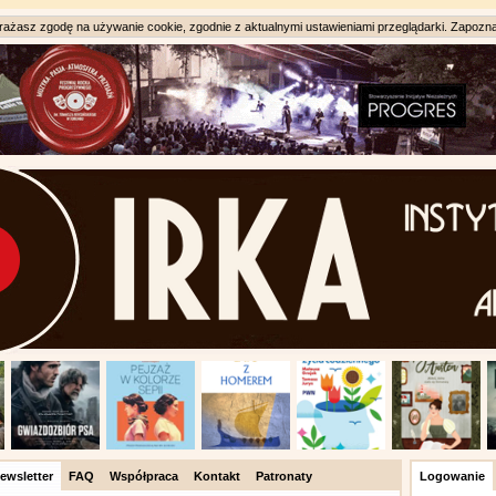
ażasz zgodę na używanie cookie, zgodnie z aktualnymi ustawieniami przeglądarki. Zapozna
ewsletter
FAQ
Współpraca
Kontakt
Patronaty
Logowanie