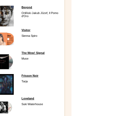
Beyond
Orliński Jakub Józef, Il Pomo
d'Oro
Visitor
Sienna Spiro
The Wow! Signal
Muse
Frisson Noir
Tarja
Loveland
Suki Waterhouse