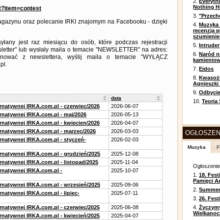
2.
Everyth
Nothing H
nt?item=contest
3.
"Przech
gazynu oraz polecanie IRKI znajomym na Facebooku - dzięki
4.
Muzyka 
recenzja p
szumienie
any jest raz miesiącu do osób, które podczas rejestracji
5.
Intruder
letter" lub wysłały maila o temacie "NEWSLETTER" na adres:
6.
Naród n
ezygnować z newslettera, wyślij maila o temacie "WYŁĄCZ
kamienio
pl.
7.
Eidos
8.
Kwasożł
Agnieszki
9.
Odbycie
data
10.
Teoria
ernatywnej IRKA.com.pl - czerwiec/2026
2026-06-07
ernatywnej IRKA.com.pl - maj/2026
2026-05-13
ernatywnej IRKA.com.pl - kwiecien/2026
2026-04-07
ernatywnej IRKA.com.pl - marzec/2026
2026-03-03
OGŁOSZEN
ernatywnej IRKA.com.pl - styczeń-
2026-02-03
Muzyka
F
ernatywnej IRKA.com.pl - grudzień/2025
2025-12-08
rnatywnej IRKA.com.pl - listopad/2025
2025-11-04
Ogłoszeni
ernatywnej IRKA.com.pl -
2025-10-07
1.
18. Fest
Pamięci A
ernatywnej IRKA.com.pl - wrzesień/2025
2025-09-06
2.
Summer 
rnatywnej IRKA.com.pl - lipiec-
2025-07-11
3.
26. Fes
ernatywnej IRKA.com.pl - czerwiec/2025
2025-06-08
4.
Życzym
Wielkanoc
ernatywnej IRKA.com.pl - kwiecień/2025
2025-04-07