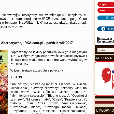
nieinwazyjny (wysyłany raz w miesiącu) i bezpłatny e-
wsletter, zarejestruj się w IRCE i zaznacz opcję "Chcę
la o temacie "NEWSLETTER" na adres: irka(at)irka.com.pl.
ępuj odwrotnie.
Rejestracja
Przypomnij 
 Alternatywnej IRKA.com.pl - październik/2017
Zapraszamy do lektury październikowego e-magazynu
IRKI, w którym znajdziecie nowości literackie, płytowe i
REKLAMA
filmowe oraz wydarzenia, na które warto wybrać się w
tym miesiącu.
W tym miesiącu szczególnie polecamy:
KSIĄŻKI
"Inni niż my", "Zostań do rana", "Casanova. W świecie
uwodziciela", "Czwarty czerwony", "Zimowy wiatr na
twojej twarzy", "Dzikie królestwo", "Jezioro pełne łez",
"My mieliśmy szczęście", "Błędne siostry", "Opowieści
zza rzeki", "Milczenie matki", "Cisza", "Prawie siostry",
"Zdobyć Rosie. Czas próby", "Ambasadorowa",
"Bezpańskie niebo", "Pewnego rodzaju miłość",
UTWORY O
"Przypadek", "Listy i Pamiętnik", "Hostel Nomadów",