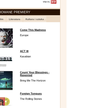
więcej
DOWANE PREMIERY
ilm
Literatura
Kultura i sztuka
Come This Madness
Europe
ACT III
Kasabian
Count Your Blessings -
Repented
Bring Me The Horizon
Foreign Tongues
The Rolling Stones