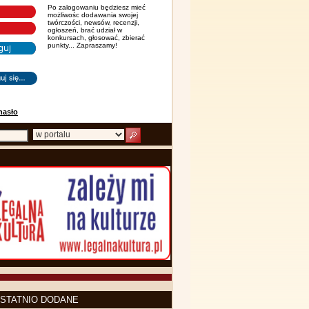
Po zalogowaniu będziesz mieć
możliwośc dodawania swojej
twórczości, newsów, recenzji,
ogłoszeń, brać udział w
konkursach, głosować, zbierać
punkty... Zapraszamy!
hasło
STATNIO DODANE