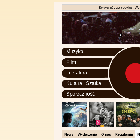
Serwis używa cookies. Wyr
Muzyka
Film
Literatura
Kultura i Sztuka
Społeczność
News
Wydarzenia
O nas
Regulamin
N