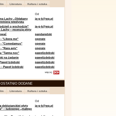
ilm
Literatura
Kultura i sztuka
Od
 na Lachy „Obłąkany
ja-g-k@wp.pl
premiera teledysku
odzień o wschodzie”
ja-g-k@wp.pl
 Lachy – recenzja płyty
lować
pandaredski
 - "Libera me"
operate
e - "Comedamus"
operate
- "Rara avis"
operate
u "Tamta noc"
pawelizdebski
nki na żądanie
pawelizdebski
 Paweł Izdebski
pawelizdebski
 - Paweł Izdebski
pawelizdebski
więcej
 OSTATNIO DODANE
ilm
Literatura
Kultura i sztuka
Od
a debiutanckiej płyty
ja-g-k@wp.pl
lia” – ludowego „małego