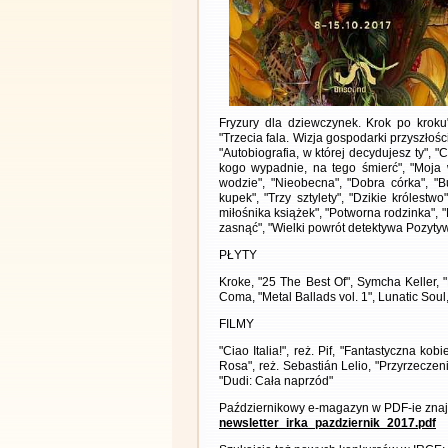
Fryzury dla dziewczynek. Krok po kroku
"Trzecia fala. Wizja gospodarki przyszłoś
"Autobiografia, w której decydujesz ty", "
kogo wypadnie, na tego śmierć", "Moja 
wodzie", "Nieobecna", "Dobra córka", "
kupek", "Trzy sztylety", "Dzikie królestw
miłośnika książek", "Potworna rodzinka", 
zasnąć", "Wielki powrót detektywa Pozytyw
PŁYTY
Kroke, "25 The Best Of", Symcha Keller, 
Coma, "Metal Ballads vol. 1", Lunatic Soul,
FILMY
"Ciao Italia!", reż. Pif, "Fantastyczna kob
Rosa", reż. Sebastián Lelio, "Przyrzeczen
"Dudi: Cała naprzód"
Październikowy e-magazyn w PDF-ie znajd
newsletter_irka_pazdziernik_2017.pdf