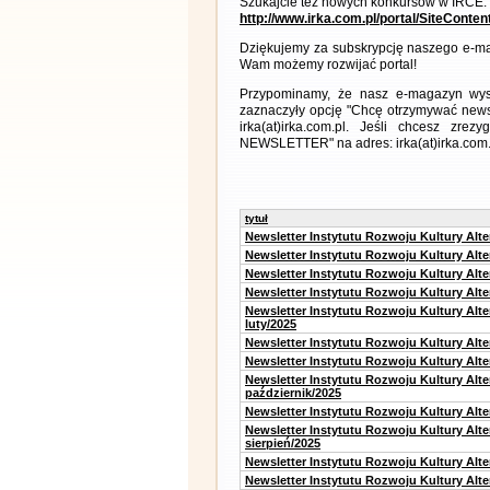
Szukajcie też nowych konkursów w IRCE:
http://www.irka.com.pl/portal/SiteConte
Dziękujemy za subskrypcję naszego e-ma
Wam możemy rozwijać portal!
Przypominamy, że nasz e-magazyn wysył
zaznaczyły opcję "Chcę otrzymywać news
irka(at)irka.com.pl. Jeśli chcesz zr
NEWSLETTER" na adres: irka(at)irka.com.
tytuł
Newsletter Instytutu Rozwoju Kultury Alt
Newsletter Instytutu Rozwoju Kultury Alt
Newsletter Instytutu Rozwoju Kultury Alt
Newsletter Instytutu Rozwoju Kultury Alt
Newsletter Instytutu Rozwoju Kultury Alt
luty/2025
Newsletter Instytutu Rozwoju Kultury Alt
Newsletter Instytutu Rozwoju Kultury Alte
Newsletter Instytutu Rozwoju Kultury Alt
październik/2025
Newsletter Instytutu Rozwoju Kultury Alt
Newsletter Instytutu Rozwoju Kultury Alte
sierpień/2025
Newsletter Instytutu Rozwoju Kultury Alt
Newsletter Instytutu Rozwoju Kultury Alt