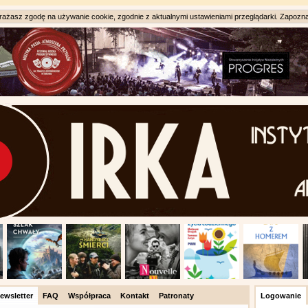
ażasz zgodę na używanie cookie, zgodnie z aktualnymi ustawieniami przeglądarki. Zapozna
ewsletter
FAQ
Współpraca
Kontakt
Patronaty
Logowanie