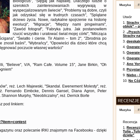
Biologicus", "Sięgaj jak najdalej. Dlaczego ludzie o
Muzyka
F
szerokich zainteresowaniach wygrywają w
wyspecjalizowanym świecie", "Problemy są dobre, czyli
jak odzyskać siłę w trudnych czasach", "Splątane
Utwór
drzewo życia. Nowe, radykalne spojrzenie na historię
1.
Strachy
ewolucji", "Migracje", "Między nami pingwinami",
obłok” – 
"Zawód fotograf", "Fabryka jutra. Jak postanowiłem
2.
„Przech
rzucić wszystko i uratować świat mojej córki", "Milcząca
Strachy na
Ścigana", "Światło i cienie. Tir Alainn – tom 2", "Zbrodnia po
3.
deeska
ie znosił baśni", "Wybrańcy", "Opowieści dla dzieci które chcą
4.
Operate
pielęgnować poczucie własnej wartości"
5.
Operat
6.
Operate 
7.
Ano Yor
li, "Believe", V/A, "Ram Cafe. Volume 15", Jane Birkin, "Oh
ogniem"
8.
Przysta
9.
Niebo -
10.
No Cóż
Bogów", reż. Lech Majewski, "Skandal. Ewenement Molesty", reż.
reż. Fernando Eimbcke, Dennis Gansel, Diana Agron, Peter
 Shannon Murphy, "Nieobliczalny", reż. Derrick Borte
RECENZJE
z pod linkiem:
Muzyka
F
nt?item=contest
Recenzja
1.
Recenzj
gazynu oraz polecanie IRKI znajomym na Facebooku - dzięki
Tulia „Tu
dzieła”