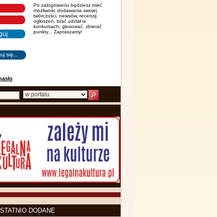
Po zalogowaniu będziesz mieć
możliwośc dodawania swojej
twórczości, newsów, recenzji,
ogłoszeń, brać udział w
konkursach, głosować, zbierać
punkty... Zapraszamy!
hasło
STATNIO DODANE