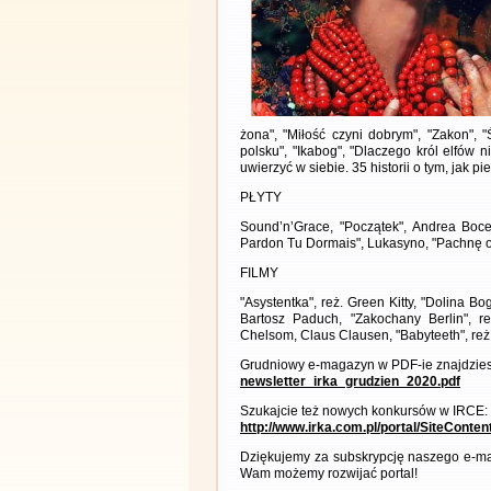
żona", "Miłość czyni dobrym", "Zakon", "
polsku", "Ikabog", "Dlaczego król elfów n
uwierzyć w siebie. 35 historii o tym, jak 
PŁYTY
Sound’n’Grace, "Początek", Andrea Bocel
Pardon Tu Dormais", Lukasyno, "Pachnę 
FILMY
"Asystentka", reż. Green Kitty, "Dolina 
Bartosz Paduch, "Zakochany Berlin", 
Chelsom, Claus Clausen, "Babyteeth", reż.
Grudniowy e-magazyn w PDF-ie znajdzies
newsletter_irka_grudzien_2020.pdf
Szukajcie też nowych konkursów w IRCE:
http://www.irka.com.pl/portal/SiteConte
Dziękujemy za subskrypcję naszego e-ma
Wam możemy rozwijać portal!