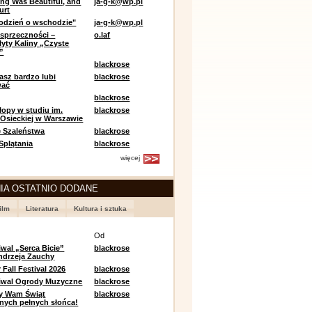
ing Was Beautiful, and
ja-g-k@wp.pl
urt
odzień o wschodzie"
ja-g-k@wp.pl
sprzeczności –
o.laf
łyty Kaliny „Czyste
”
blackrose
asz bardzo lubi
blackrose
wać
blackrose
opy w studiu im.
blackrose
 Osieckiej w Warszawie
 Szaleństwa
blackrose
 Splątania
blackrose
więcej
IA OSTATNIO DODANE
ilm
Literatura
Kultura i sztuka
e
Od
iwal „Serca Bicie”
blackrose
ndrzeja Zauchy
Fall Festival 2026
blackrose
tiwal Ogrody Muzyczne
blackrose
y Wam Świąt
blackrose
nych pełnych słońca!