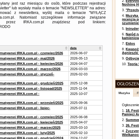
2.
Everyth
any jest raz miesiącu do osób, które podczas rejestracji
Nothing H
letter" lub wysłały maila o temacie "NEWSLETTER" na adres:
3.
"Przech
ezygnować z newslettera, wyślij maila o temacie "WYŁĄCZ
4.
Muzyka 
a.com.pl. Natomiast szczegółowe informacje związane
recenzja p
 przez IRKA.com.pl znajdziesz pod linkiem:
szumienie
m=RODO
5.
Intruder
6.
Naród n
kamienio
7.
Eidos
data
8.
Kwasożł
Agnieszki
ernatywnej IRKA.com.pl - czerwiec/2026
2026-06-07
ernatywnej IRKA.com.pl - maj/2026
2026-05-13
9.
Odbycie
ernatywnej IRKA.com.pl - kwiecien/2026
2026-04-07
10.
Teoria
ernatywnej IRKA.com.pl - marzec/2026
2026-03-03
ernatywnej IRKA.com.pl - styczeń-
2026-02-03
ernatywnej IRKA.com.pl - grudzień/2025
2025-12-08
OGŁOSZEN
rnatywnej IRKA.com.pl - listopad/2025
2025-11-04
Muzyka
F
ernatywnej IRKA.com.pl -
2025-10-07
ernatywnej IRKA.com.pl - wrzesień/2025
2025-09-06
Ogłoszeni
rnatywnej IRKA.com.pl - lipiec-
2025-07-11
1.
18. Fest
Pamięci A
ernatywnej IRKA.com.pl - czerwiec/2025
2025-06-08
2.
Summer 
ernatywnej IRKA.com.pl - kwiecień/2025
2025-04-07
3.
26. Fes
ernatywnej IRKA.com.pl - marzec/2025
2025-03-10
4.
Życzym
rnatywnej IRKA.com.pl - luty/2025
2025-02-10
Wielkanoc
ernatywnej IRKA.com.pl - grudzień/2024
2024-12-07