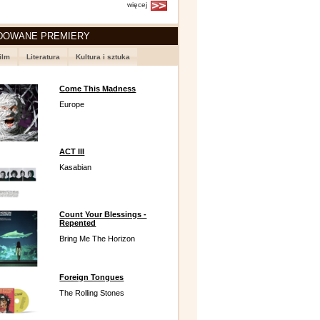
więcej
DOWANE PREMIERY
ilm
Literatura
Kultura i sztuka
Come This Madness
Europe
ACT III
Kasabian
Count Your Blessings -
Repented
Bring Me The Horizon
Foreign Tongues
The Rolling Stones