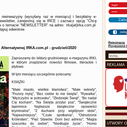
nieinwazyjny (wysyłany raz w miesiącu) i bezpłatny e-
wsletter, zarejestruj się w IRCE i zaznacz opcję "Chcę
la o temacie "NEWSLETTER" na adres: irka(at)irka.com.pl.
ępuj odwrotnie.
Rejestracja
Przypomnij 
y Alternatywnej IRKA.com.pl - grudzień/2020
Zapraszamy do lektury grudniowego e-magazynu IRKI,
w którym znajdziecie nowości filmowe, literackie i
REKLAMA
płytowe.
W tym miesiącu szczególnie polecamy:
KSIĄŻKI
"Małe miasto, wielkie kłamstwa", "Małe sekrety",
"Pozory mylą", "Bez ciebie to nie święta", "Rywalka",
"Mężczyźni w potrzasku", "Złodziejki Świąt", "Bo nadal
Cię kocham", "Na Święta przytul psa", "Świąteczne
tajemnice. Najlepsze świąteczne opowieści
kryminalne", "Z duchami przy wigilijnym stole",
"Najważniejszy", "Czułe spotkania", "Odrodzone
Królestwo", "Pięć Stawów. Dom bez adresu", "Magia
UTWORY O
szacunku do siebie", "Niedługie życie", "Homo