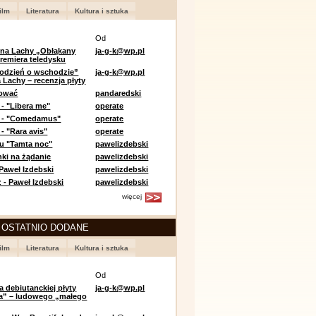
ilm
Literatura
Kultura i sztuka
Od
 na Lachy „Obłąkany
ja-g-k@wp.pl
premiera teledysku
odzień o wschodzie”
ja-g-k@wp.pl
 Lachy – recenzja płyty
lować
pandaredski
 - "Libera me"
operate
e - "Comedamus"
operate
- "Rara avis"
operate
u "Tamta noc"
pawelizdebski
nki na żądanie
pawelizdebski
 Paweł Izdebski
pawelizdebski
 - Paweł Izdebski
pawelizdebski
więcej
 OSTATNIO DODANE
ilm
Literatura
Kultura i sztuka
Od
a debiutanckiej płyty
ja-g-k@wp.pl
lia” – ludowego „małego