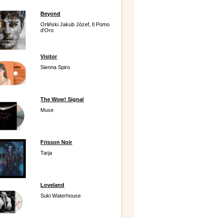
Beyond
Orliński Jakub Józef, Il Pomo
d'Oro
Visitor
Sienna Spiro
The Wow! Signal
Muse
Frisson Noir
Tarja
Loveland
Suki Waterhouse