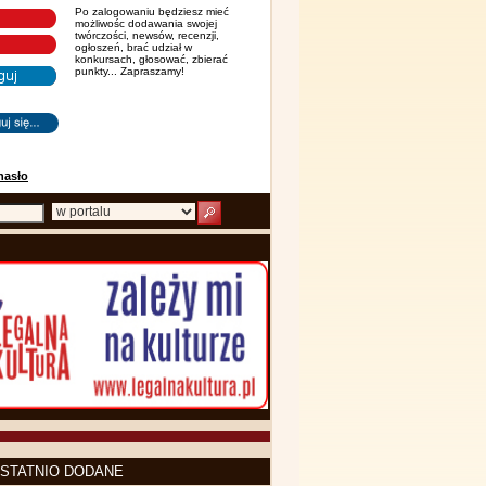
Po zalogowaniu będziesz mieć
możliwośc dodawania swojej
twórczości, newsów, recenzji,
ogłoszeń, brać udział w
konkursach, głosować, zbierać
punkty... Zapraszamy!
hasło
STATNIO DODANE