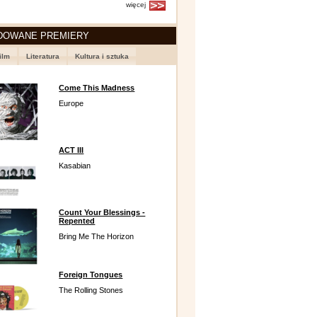
więcej
DOWANE PREMIERY
ilm
Literatura
Kultura i sztuka
Come This Madness
Europe
ACT III
Kasabian
Count Your Blessings -
Repented
Bring Me The Horizon
Foreign Tongues
The Rolling Stones