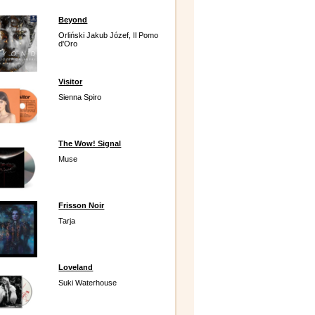
Beyond
Orliński Jakub Józef, Il Pomo
d'Oro
Visitor
Sienna Spiro
The Wow! Signal
Muse
Frisson Noir
Tarja
Loveland
Suki Waterhouse