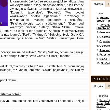
to czasownik. Jak być ze sobą czulej, bliżej, dłużej. I na
Muzyka
F
większym luzie", "Dary niedoskonałości", "Jak kochać
zwierzęta w świecie człowieka", "Klan Malczewskich",
"Dzienniki japońskie", "Podłość", "Moc twojej
Utwór
wrażliwości", "Piekło Afganistanu", "Rozmowy z
1.
Strachy
psychopatami. Masowi mordercy i szaleńcy",
obłok” – 
"Psychopatologia życia codziennego", "Dom pod
2.
„Przech
wiecznym piórem", "Letarg", "Biała Skała. Królowe
Strachy na
u. Tom 7", "O włos", "Pies ogrodnika. Agencja Detektywistyczna
3.
deeska
 z nas kłamie", "Pakt", "Ta druga", "Sekretne życie Grety O.",
4.
Operate
Niewidzialne życie Addie LaRue", "Vortex. Dziewczyna, która
5.
Operat
6.
Operate 
7.
Ano Yor
, "Zaczynam się od miłości", Siostry Melosik, "Znam na pamięć
8.
Przysta
", Rex Orange County, "Who Cares?", Ghost, "Impera"
9.
Niebo -
10.
No Cóż
l Brühl, "Za duży na bajki", reż. Kristoffer Rus, "Historia mojej
perskiego", reż. Vadim Perelman, "Ostatni pojedynek", reż. Ridley
RECENZJE
pod linkiem:
Muzyka
F
nt?item=contest
Recenzja
1.
Recenzj
gazynu oraz polecanie IRKI znajomym na Facebooku - dzięki
Tulia „Tu
dzieła”