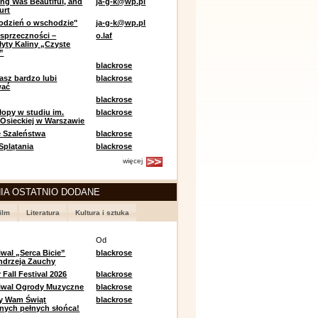
ing Was Beautiful, and
ja-g-k@wp.pl
urt
odzień o wschodzie"
ja-g-k@wp.pl
sprzeczności –
o.laf
łyty Kaliny „Czyste
”
blackrose
asz bardzo lubi
blackrose
wać
blackrose
opy w studiu im.
blackrose
 Osieckiej w Warszawie
 Szaleństwa
blackrose
 Splątania
blackrose
więcej
IA OSTATNIO DODANE
ilm
Literatura
Kultura i sztuka
e
Od
iwal „Serca Bicie”
blackrose
ndrzeja Zauchy
Fall Festival 2026
blackrose
tiwal Ogrody Muzyczne
blackrose
y Wam Świąt
blackrose
nych pełnych słońca!