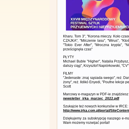
Kharu. Tom 3", "Korona mieczy. Koło czas
CZAJKA", "Milczenie lasu", "Wirus", "Ktoś
"Tokio Ever After", "Mroczna krypta", "
prześcignęła czas"
PŁYTY
Michael Buble "Higher", Natalia Przybysz
dalszy ciąg", Krzysztof Napiórkowski, "CV
FILMY
"Jedenaste: znaj sąsiada swego", reż. Danie
żony", reż. Ildikó Enyedi, "Poufne lekcje 
Scott
Marcowy e-magazyn w PDF-ie znajdziesz 
newsletter_irka_marzec_2022.pdf
Szukajcie też nowych konkursów w IRCE:
http://www.irka.com.pl/portal/SiteConte
Dziękujemy za subskrypcję naszego e-ma
Wam możemy rozwijać portal!