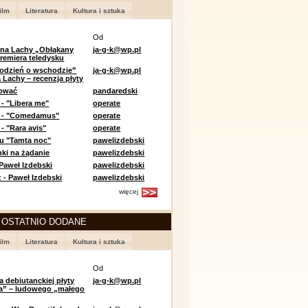
ilm
Literatura
Kultura i sztuka
Od
 na Lachy „Obłąkany
ja-g-k@wp.pl
premiera teledysku
odzień o wschodzie”
ja-g-k@wp.pl
 Lachy – recenzja płyty
lować
pandaredski
 - "Libera me"
operate
e - "Comedamus"
operate
- "Rara avis"
operate
u "Tamta noc"
pawelizdebski
nki na żądanie
pawelizdebski
 Paweł Izdebski
pawelizdebski
 - Paweł Izdebski
pawelizdebski
więcej
 OSTATNIO DODANE
ilm
Literatura
Kultura i sztuka
Od
a debiutanckiej płyty
ja-g-k@wp.pl
lia” – ludowego „małego