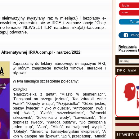
nieinwazyjny (wysyłany raz w miesiącu) i bezpłatny e-
wsletter, zarejestruj się w IRCE i zaznacz opcję "Chcę
la o temacie "NEWSLETTER" na adres: irka(at)irka.com.pl.
ępuj odwrotnie.
Rejestracja
Przypomnij 
y Alternatywnej IRKA.com.pl - marzec/2022
Zapraszamy do lektury marocwego e-magazynu IRKI,
w którym znajdziecie nowości filmowe, literackie i
REKLAMA
płytowe.
W tym miesiącu szczególnie polecamy:
KSIĄŻKI
"Nauczycielka z getta", "Miasto w płomieniach",
"Pensjonat na brzegu jeziora", "Kto zdradził Anne
Frank", "Kłopoty w raju", "Przyjaciółka", "Gdzie jesteś,
piękny świecie", "Tylko w duecie", "Antropocen. Twój i
mój świat", "Cześć, wszechświecie", "Wenecki
szkicownik", "Sukienka z wody", "Ławrusznik", "Nie
dopniesz swego", "Władca pustyni", "Do zakopania
jeden trup", "Alan", "Miłość na wojennej wyspie",
"Obłędy", "Śmierć w transsyberyjskim ekspresie", "A
UTWORY O
koń w galopie nie śpiewa", "Zgiń, przepadnij", "Miłość