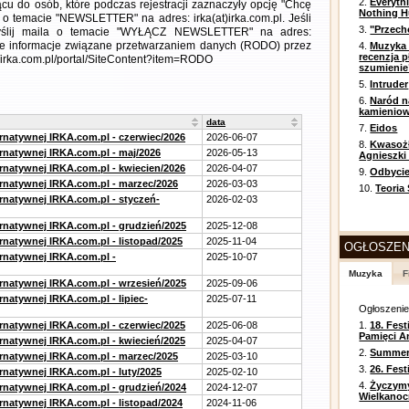
2.
Everyth
cu do osób, które podczas rejestracji zaznaczyły opcję "Chcę
Nothing H
 o temacie "NEWSLETTER" na adres: irka(at)irka.com.pl. Jeśli
3.
"Przech
wyślij maila o temacie "WYŁĄCZ NEWSLETTER" na adres:
łowe informacje związane przetwarzaniem danych (RODO) przez
4.
Muzyka 
recenzja p
//irka.com.pl/portal/SiteContent?item=RODO
szumienie
5.
Intruder
6.
Naród n
kamienio
data
7.
Eidos
ernatywnej IRKA.com.pl - czerwiec/2026
2026-06-07
8.
Kwasożł
ernatywnej IRKA.com.pl - maj/2026
2026-05-13
Agnieszki
ernatywnej IRKA.com.pl - kwiecien/2026
2026-04-07
9.
Odbycie
ernatywnej IRKA.com.pl - marzec/2026
2026-03-03
10.
Teoria
ernatywnej IRKA.com.pl - styczeń-
2026-02-03
ernatywnej IRKA.com.pl - grudzień/2025
2025-12-08
rnatywnej IRKA.com.pl - listopad/2025
2025-11-04
OGŁOSZEN
ernatywnej IRKA.com.pl -
2025-10-07
Muzyka
F
ernatywnej IRKA.com.pl - wrzesień/2025
2025-09-06
rnatywnej IRKA.com.pl - lipiec-
2025-07-11
Ogłoszeni
ernatywnej IRKA.com.pl - czerwiec/2025
2025-06-08
1.
18. Fest
Pamięci A
ernatywnej IRKA.com.pl - kwiecień/2025
2025-04-07
2.
Summer 
ernatywnej IRKA.com.pl - marzec/2025
2025-03-10
3.
26. Fes
rnatywnej IRKA.com.pl - luty/2025
2025-02-10
4.
Życzym
ernatywnej IRKA.com.pl - grudzień/2024
2024-12-07
Wielkanoc
rnatywnej IRKA.com.pl - listopad/2024
2024-11-06