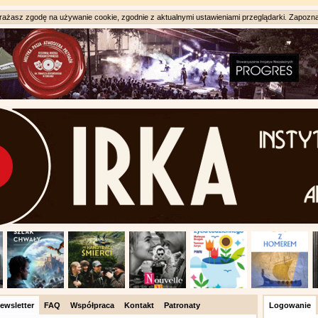
ażasz zgodę na używanie cookie, zgodnie z aktualnymi ustawieniami przeglądarki. Zapozna
ewsletter
FAQ
Współpraca
Kontakt
Patronaty
Logowanie