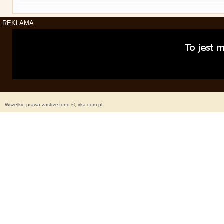
REKLAMA
Wszelkie prawa zastrzeżone ©, irka.com.pl