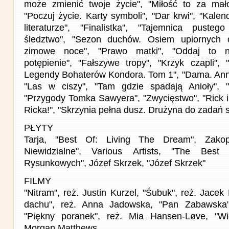
może zmienić twoje życie", "Miłość to za mało
"Poczuj życie. Karty symboli", "Dar krwi", "Kale
literaturze", "Finalistka", "Tajemnica pusteg
śledztwo", "Sezon duchów. Osiem upiornych 
zimowe noce", "Prawo matki", "Oddaj to n
potępienie", "Fałszywe tropy", "Krzyk czapli", 
Legendy Bohaterów Kondora. Tom 1", "Dama. Anna
"Las w ciszy", "Tam gdzie spadają Anioły",
"Przygody Tomka Sawyera", "Zwycięstwo", "Rick 
Ricka!", "Skrzynia pełna dusz. Drużyna do zadań 
PŁYTY
Tarja, "Best Of: Living The Dream", Zakop
Niewidzialne", Various Artists, "The Bes
Rysunkowych", Józef Skrzek, "Józef Skrzek"
FILMY
"Nitram", reż. Justin Kurzel, "Śubuk", reż. Jacek
dachu", reż. Anna Jadowska, "Pan Zabawska"
"Piękny poranek", reż. Mia Hansen-Løve, "Wie
Morgan Matthews