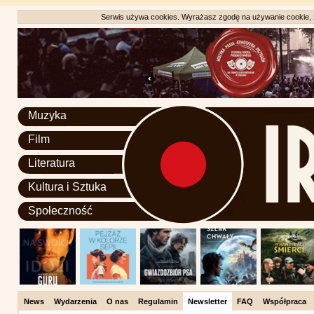
Serwis używa cookies. Wyrażasz zgodę na używanie cookie, zg
Muzyka
Film
Literatura
Kultura i Sztuka
Społeczność
News
Wydarzenia
O nas
Regulamin
Newsletter
FAQ
Współpraca