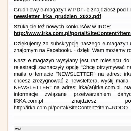
Grudniowy e-magazyn w PDF-ie znajdziesz pod li
newsletter_irka_grudzien_2022.pdf
Szukajcie też nowych konkursów w IRCE:
http://www.irka.com.pl/portal/SiteContent?ite
Dziękujemy za subskrypcję naszego e-magazynu 
znajomym na Facebooku - dzięki Wam możemy roz
Nasz e-magazyn wysyłany jest raz miesiącu do 
rejestracji zaznaczyły opcję "Chcę otrzymywać ne
maila o temacie "NEWSLETTER" na adres: irka(a
chcesz zrezygnować z newslettera, wyślij mail
NEWSLETTER" na adres: irka(at)irka.com.pl. Na
informacje związane przetwarzaniem da
IRKA.com.pl znajdziesz p
http://irka.com.pl/portal/SiteContent?item=RODO
tytuł