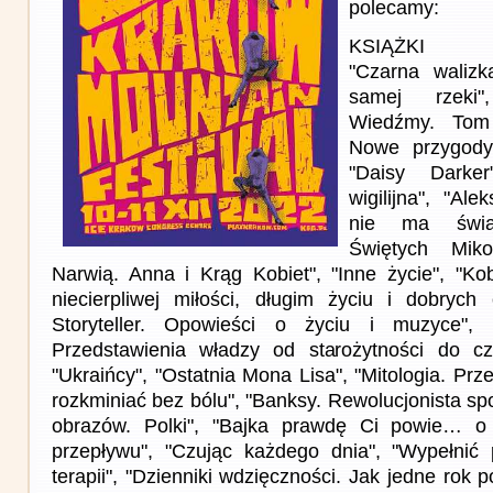
polecamy:
KSIĄŻKI
"Czarna walizk
samej rzeki",
Wiedźmy. Tom 
Nowe przygody
"Daisy Darker
wigilijna", "Ale
nie ma świąt
Świętych Miko
Narwią. Anna i Krąg Kobiet", "Inne życie", "Ko
niecierpliwej miłości, długim życiu i dobrych
Storyteller. Opowieści o życiu i muzyce", 
Przedstawienia władzy od starożytności do c
"Ukraińcy", "Ostatnia Mona Lisa", "Mitologia. Prz
rozkminiać bez bólu", "Banksy. Rewolucjonista spo
obrazów. Polki", "Bajka prawdę Ci powie… o 
przepływu", "Czując każdego dnia", "Wypełnić 
terapii", "Dzienniki wdzięczności. Jak jedne rok