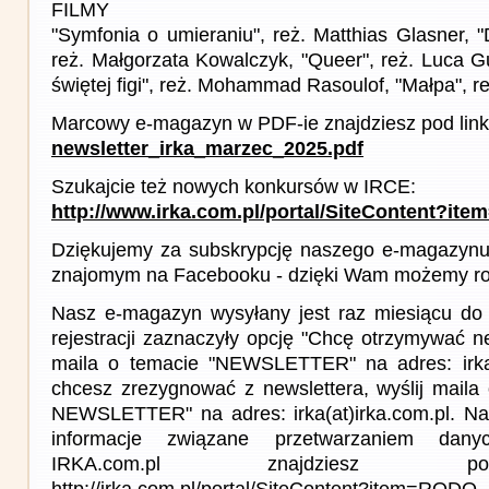
FILMY
"Symfonia o umieraniu", reż. Matthias Glasner, "D
reż. Małgorzata Kowalczyk, "Queer", reż. Luca G
świętej figi", reż. Mohammad Rasoulof, "Małpa", 
Marcowy e-magazyn w PDF-ie znajdziesz pod link
newsletter_irka_marzec_2025.pdf
Szukajcie też nowych konkursów w IRCE:
http://www.irka.com.pl/portal/SiteContent?ite
Dziękujemy za subskrypcję naszego e-magazynu 
znajomym na Facebooku - dzięki Wam możemy roz
Nasz e-magazyn wysyłany jest raz miesiącu do 
rejestracji zaznaczyły opcję "Chcę otrzymywać ne
maila o temacie "NEWSLETTER" na adres: irka(a
chcesz zrezygnować z newslettera, wyślij mail
NEWSLETTER" na adres: irka(at)irka.com.pl. Na
informacje związane przetwarzaniem da
IRKA.com.pl znajdziesz p
http://irka.com.pl/portal/SiteContent?item=RODO