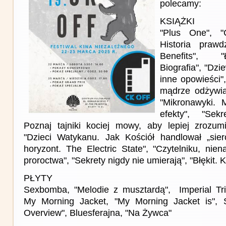
polecamy:
KSIĄŻKI
"Plus One", "
Historia prawd
Benefits", "
Biografia", "Dzi
inne opowieści",
mądrze odżywia
"Mikronawyki. M
efekty", "Sek
Poznaj tajniki kociej mowy, aby lepiej zrozum
"Dzieci Watykanu. Jak Kościół handlował „sier
horyzont. The Electric State", "Czytelniku, nien
proroctwa", "Sekrety nigdy nie umierają", "Błękit. 
PŁYTY
Sexbomba, "Melodie z musztardą", Imperial Tri
My Morning Jacket, "My Morning Jacket is", 
Overview", Bluesferajna, "Na Żywca"