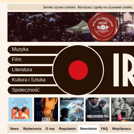
Serwis używa cookies. Wyrażasz zgodę na używanie cookie, zg
Muzyka
Film
Literatura
Kultura i Sztuka
Społeczność
News
Wydarzenia
O nas
Regulamin
Newsletter
FAQ
Współpraca