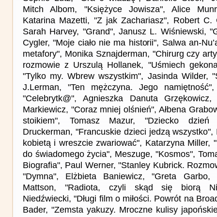
Mitch Albom, "Księżyce Jowisza", Alice Munr
Katarina Mazetti, "Z jak Zachariasz", Robert C.
Sarah Harvey, "Grand", Janusz L. Wiśniewski, "
Cygler, "Moje ciało nie ma historii", Salwa an-Nu’
metafory", Monika Sznajderman, "Chirurg czy art
rozmowie z Urszulą Hollanek, "Uśmiech gekona
"Tylko my. Wbrew wszystkim", Jasinda Wilder, "
J.Lerman, "Ten mężczyna. Jego namiętność",
"Celebrytk@", Agnieszka Danuta Grzękowicz, 
Markiewicz, "Coraz mniej olśnień", Ałbena Grabo
stoikiem", Tomasz Mazur, "Dziecko dzień
Druckerman, "Francuskie dzieci jedzą wszystko", 
kobietą i wreszcie zwariować", Katarzyna Miller,
do świadomego życia", Meszuge, "Kosmos", Toma
Biografia", Paul Werner, "Stanley Kubrick. Rozmow
"Dymna", Elżbieta Baniewicz, "Greta Garbo, 
Mattson, "Radiota, czyli skąd się biorą Ni
Niedźwiecki, "Długi film o miłości. Powrót na Bro
Bader, "Zemsta yakuzy. Mroczne kulisy japońskie