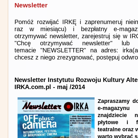
Newsletter
Pomóż rozwijać IRKĘ i zaprenumeruj niein
raz w miesiącu) i bezpłatny e-magaz
otrzymywać newsletter, zarejestruj się w I
"Chcę otrzymywać newsletter" lub 
temacie "NEWSLETTER" na adres: irka(at)i
chcesz z niego zrezygnować, postępuj odwro
Newsletter Instytutu Rozwoju Kultury Alt
IRKA.com.pl - maj /2014
Zapraszamy do
e-magazynu
znajdziecie n
płytowe i f
teatralne oraz 
warto wybrać s