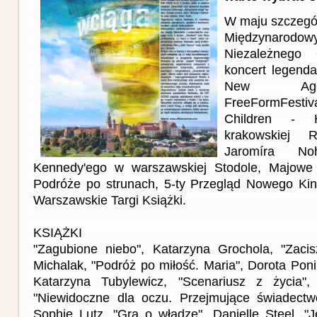
W maju szczegó
Międzynarodo
Niezależnego
koncert legend
New Age
FreeFormFestiva
Children - 
krakowskiej R
Jaromíra No
Kennedy'ego w warszawskiej Stodole, Majowe 
Podróże po strunach, 5-ty Przegląd Nowego Kin
Warszawskie Targi Książki.
KSIĄŻKI
"Zagubione niebo", Katarzyna Grochola, "Zacis
Michalak, "Podróż po miłość. Maria", Dorota Poni
Katarzyna Tubylewicz, "Scenariusz z życia"
"Niewidoczne dla oczu. Przejmujące świadectwo
Sophie Lutz, "Gra o władzę", Danielle Steel, "J