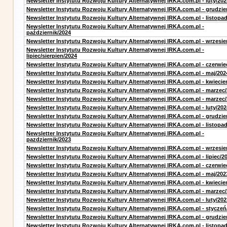
Newsletter Instytutu Rozwoju Kultury Alternatywnej IRKA.com.pl - luty/202
Newsletter Instytutu Rozwoju Kultury Alternatywnej IRKA.com.pl - grudzie
Newsletter Instytutu Rozwoju Kultury Alternatywnej IRKA.com.pl - listopa
Newsletter Instytutu Rozwoju Kultury Alternatywnej IRKA.com.pl -
październik/2024
Newsletter Instytutu Rozwoju Kultury Alternatywnej IRKA.com.pl - wrzesie
Newsletter Instytutu Rozwoju Kultury Alternatywnej IRKA.com.pl -
lipiec/sierpien/2024
Newsletter Instytutu Rozwoju Kultury Alternatywnej IRKA.com.pl - czerwie
Newsletter Instytutu Rozwoju Kultury Alternatywnej IRKA.com.pl - maj/202
Newsletter Instytutu Rozwoju Kultury Alternatywnej IRKA.com.pl - kwiecie
Newsletter Instytutu Rozwoju Kultury Alternatywnej IRKA.com.pl - marzec
Newsletter Instytutu Rozwoju Kultury Alternatywnej IRKA.com.pl - marzec
Newsletter Instytutu Rozwoju Kultury Alternatywnej IRKA.com.pl - luty/202
Newsletter Instytutu Rozwoju Kultury Alternatywnej IRKA.com.pl - grudzie
Newsletter Instytutu Rozwoju Kultury Alternatywnej IRKA.com.pl - listopa
Newsletter Instytutu Rozwoju Kultury Alternatywnej IRKA.com.pl -
pazdziernik/2023
Newsletter Instytutu Rozwoju Kultury Alternatywnej IRKA.com.pl - wrzesie
Newsletter Instytutu Rozwoju Kultury Alternatywnej IRKA.com.pl - lipiec/2
Newsletter Instytutu Rozwoju Kultury Alternatywnej IRKA.com.pl - czerwie
Newsletter Instytutu Rozwoju Kultury Alternatywnej IRKA.com.pl - maj/202
Newsletter Instytutu Rozwoju Kultury Alternatywnej IRKA.com.pl - kwiecie
Newsletter Instytutu Rozwoju Kultury Alternatywnej IRKA.com.pl - marzec
Newsletter Instytutu Rozwoju Kultury Alternatywnej IRKA.com.pl - luty/202
Newsletter Instytutu Rozwoju Kultury Alternatywnej IRKA.com.pl - styczeń
Newsletter Instytutu Rozwoju Kultury Alternatywnej IRKA.com.pl - grudzie
Newsletter Instytutu Rozwoju Kultury Alternatywnej IRKA.com.pl - listopa