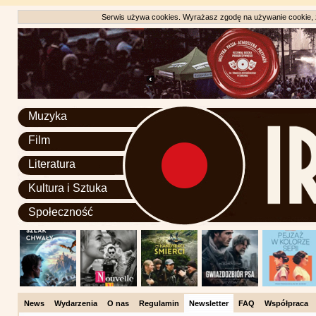
Serwis używa cookies. Wyrażasz zgodę na używanie cookie, zg
Muzyka
Film
Literatura
Kultura i Sztuka
Społeczność
News
Wydarzenia
O nas
Regulamin
Newsletter
FAQ
Współpraca