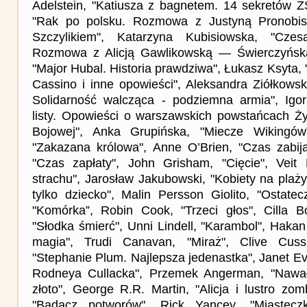
Adelstein, "Katiusza z bagnetem. 14 sekretów ZS
"Rak po polsku. Rozmowa z Justyną Pronobis
Szczylikiem", Katarzyna Kubisiowska, "Czesa
Rozmowa z Alicją Gawlikowską — Świerczyńską
"Major Hubal. Historia prawdziwa", Łukasz Ksyta,
Cassino i inne opowieści", Aleksandra Ziółkows
Solidarność walcząca - podziemna armia", Igor
listy. Opowieści o warszawskich powstańcach Ży
Bojowej", Anka Grupińska, "Miecze Wikingów",
"Zakazana królowa", Anne O’Brien, "Czas zabij
"Czas zapłaty", John Grisham, "Cięcie", Veit 
strachu", Jarosław Jakubowski, "Kobiety na plaży"
tylko dziecko", Malin Persson Giolito, "Ostatec
"Komórka”, Robin Cook, "Trzeci głos", Cilla Bor
"Słodka śmierć", Unni Lindell, "Karambol", Hakan
magia", Trudi Canavan, "Miraż", Clive Cuss
"Stephanie Plum. Najlepsza jedenastka", Janet E
Rodneya Cullacka", Przemek Angerman, "Nawał
złoto", George R.R. Martin, "Alicja i lustro zo
"Badacz potworów", Rick Yancey, "Miasteczk