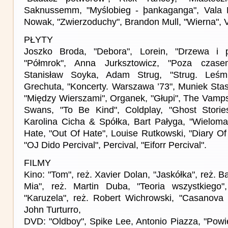
Saknussemm, "Myślobieg - þankaganga", Vala Þó
Nowak, "Zwierzoduchy", Brandon Mull, "Wierna", 
PŁYTY
Joszko Broda, "Debora", Lorein, "Drzewa i pl
"Półmrok", Anna Jurksztowicz, "Poza czas
Stanisław Soyka, Adam Strug, "Strug. Leśm
Grechuta, "Koncerty. Warszawa ’73", Muniek Stas
"Między Wierszami", Organek, "Głupi", The Vamp
Swans, "To Be Kind", Coldplay, "Ghost Stories
Karolina Cicha & Spółka, Bart Pałyga, "Wielom
Hate, "Out Of Hate", Louise Rutkowski, "Diary Of 
"OJ Dido Percival", Percival, "Eiforr Percival".
FILMY
Kino: "Tom", reż. Xavier Dolan, "Jaskółka", reż. 
Mia", reż. Martin Duba, "Teoria wszystkiego",
"Karuzela", reż. Robert Wichrowski, "Casanova p
John Turturro,
DVD: "Oldboy", Spike Lee, Antonio Piazza, "Powi