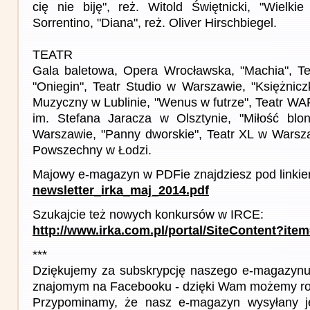
cię nie biję", reż. Witold Świętnicki, "Wielkie
Sorrentino, "Diana", reż. Oliver Hirschbiegel.
TEATR
Gala baletowa, Opera Wrocławska, "Machia", Tea
"Oniegin", Teatr Studio w Warszawie, "Księżnicz
Muzyczny w Lublinie, "Wenus w futrze", Teatr WA
im. Stefana Jaracza w Olsztynie, "Miłość blon
Warszawie, "Panny dworskie", Teatr XL w Warsza
Powszechny w Łodzi.
Majowy e-magazyn w PDFie znajdziesz pod linkie
newsletter_irka_maj_2014.pdf
Szukajcie też nowych konkursów w IRCE:
http://www.irka.com.pl/portal/SiteContent?ite
***
Dziękujemy za subskrypcję naszego e-magazynu 
znajomym na Facebooku - dzięki Wam możemy roz
Przypominamy, że nasz e-magazyn wysyłany j