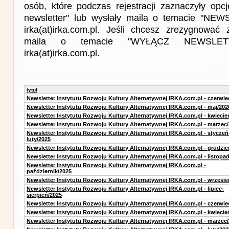
osób, które podczas rejestracji zaznaczyły op
newsletter" lub wysłały maila o temacie "NE
irka(at)irka.com.pl. Jeśli chcesz zrezygnować z
maila o temacie "WYŁĄCZ NEWSLET
irka(at)irka.com.pl.
tytuł
Newsletter Instytutu Rozwoju Kultury Alternatywnej IRKA.com.pl - czerwie
Newsletter Instytutu Rozwoju Kultury Alternatywnej IRKA.com.pl - maj/202
Newsletter Instytutu Rozwoju Kultury Alternatywnej IRKA.com.pl - kwiecie
Newsletter Instytutu Rozwoju Kultury Alternatywnej IRKA.com.pl - marzec
Newsletter Instytutu Rozwoju Kultury Alternatywnej IRKA.com.pl - styczeń
luty/2025
Newsletter Instytutu Rozwoju Kultury Alternatywnej IRKA.com.pl - grudzie
Newsletter Instytutu Rozwoju Kultury Alternatywnej IRKA.com.pl - listopa
Newsletter Instytutu Rozwoju Kultury Alternatywnej IRKA.com.pl -
październik/2025
Newsletter Instytutu Rozwoju Kultury Alternatywnej IRKA.com.pl - wrzesie
Newsletter Instytutu Rozwoju Kultury Alternatywnej IRKA.com.pl - lipiec-
sierpień/2025
Newsletter Instytutu Rozwoju Kultury Alternatywnej IRKA.com.pl - czerwie
Newsletter Instytutu Rozwoju Kultury Alternatywnej IRKA.com.pl - kwiecie
Newsletter Instytutu Rozwoju Kultury Alternatywnej IRKA.com.pl - marzec