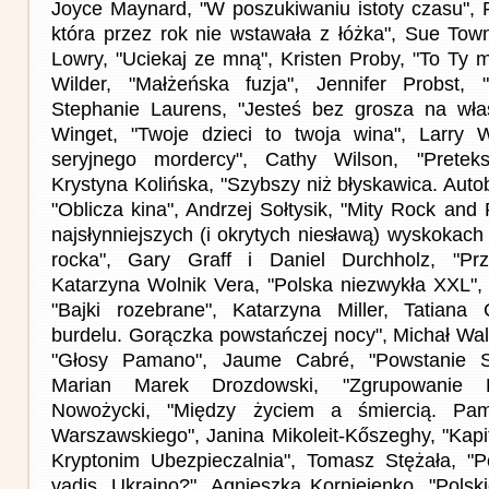
Joyce Maynard, "W poszukiwaniu istoty czasu", R
która przez rok nie wstawała z łóżka", Sue Tow
Lowry, "Uciekaj ze mną", Kristen Proby, "To Ty m
Wilder, "Małżeńska fuzja", Jennifer Probst,
Stephanie Laurens, "Jesteś bez grosza na włas
Winget, "Twoje dzieci to twoja wina", Larry 
seryjnego mordercy", Cathy Wilson, "Pretek
Krystyna Kolińska, "Szybszy niż błyskawica. Autob
"Oblicza kina", Andrzej Sołtysik, "Mity Rock and
najsłynniejszych (i okrytych niesławą) wyskokac
rocka", Gary Graff i Daniel Durchholz, "Prz
Katarzyna Wolnik Vera, "Polska niezwykła XXL", "
"Bajki rozebrane", Katarzyna Miller, Tatiana
burdelu. Gorączka powstańczej nocy", Michał Wal
"Głosy Pamano", Jaume Cabré, "Powstanie Si
Marian Marek Drozdowski, "Zgrupowanie R
Nowożycki, "Między życiem a śmiercią. Pam
Warszawskiego", Janina Mikoleit-Kőszeghy, "Kap
Kryptonim Ubezpieczalnia", Tomasz Stężała, "P
vadis, Ukraino?", Agnieszka Korniejenko, "Polski