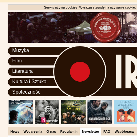
Serwis używa cookies. Wyrażasz zgodę na używanie cookie, zg
Muzyka
Film
Literatura
Kultura i Sztuka
Społeczność
News
Wydarzenia
O nas
Regulamin
Newsletter
FAQ
Współpraca