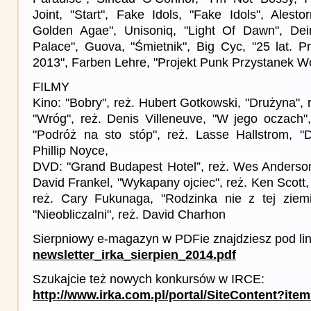
Joint, "Start", Fake Idols, "Fake Idols", Ales
Golden Agae", Unisoniq, "Light Of Dawn", Dein
Palace", Guova, "Śmietnik", Big Cyc, "25 lat. 
2013", Farben Lehre, "Projekt Punk Przystanek 
FILMY
Kino: "Bobry", reż. Hubert Gotkowski, "Drużyna", 
"Wróg", reż. Denis Villeneuve, "W jego oczach",
"Podróż na sto stóp", reż. Lasse Hallstrom, "
Phillip Noyce,
DVD: "Grand Budapest Hotel”, reż. Wes Anderson,
David Frankel, "Wykapany ojciec", reż. Ken Scott,
reż. Cary Fukunaga, "Rodzinka nie z tej ziemi
"Nieobliczalni", reż. David Charhon
Sierpniowy e-magazyn w PDFie znajdziesz pod li
newsletter_irka_sierpien_2014.pdf
Szukajcie też nowych konkursów w IRCE:
http://www.irka.com.pl/portal/SiteContent?ite