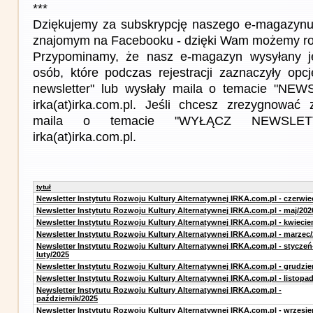
***
Dziękujemy za subskrypcję naszego e-magazynu 
znajomym na Facebooku - dzięki Wam możemy roz
Przypominamy, że nasz e-magazyn wysyłany j
osób, które podczas rejestracji zaznaczyły op
newsletter" lub wysłały maila o temacie "NE
irka(at)irka.com.pl. Jeśli chcesz zrezygnować z
maila o temacie "WYŁĄCZ NEWSLET
irka(at)irka.com.pl.
tytuł
Newsletter Instytutu Rozwoju Kultury Alternatywnej IRKA.com.pl - czerwie
Newsletter Instytutu Rozwoju Kultury Alternatywnej IRKA.com.pl - maj/202
Newsletter Instytutu Rozwoju Kultury Alternatywnej IRKA.com.pl - kwiecie
Newsletter Instytutu Rozwoju Kultury Alternatywnej IRKA.com.pl - marzec
Newsletter Instytutu Rozwoju Kultury Alternatywnej IRKA.com.pl - styczeń
luty/2025
Newsletter Instytutu Rozwoju Kultury Alternatywnej IRKA.com.pl - grudzie
Newsletter Instytutu Rozwoju Kultury Alternatywnej IRKA.com.pl - listopa
Newsletter Instytutu Rozwoju Kultury Alternatywnej IRKA.com.pl -
październik/2025
Newsletter Instytutu Rozwoju Kultury Alternatywnej IRKA.com.pl - wrzesie