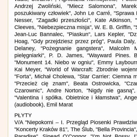
Andrzej Zwoliński, "Miecz Salomona", Marek
poszukiwany człowiek", John Le Carré, "Sprawa
Nesser, "Zagadki przeszłości", Kate Atkinson, 
Cleeves, "Niebezpieczna misja", W. E. B. Griffin,
Jean-Luc Bannalec, "Piaskun", Lars Kepler, "D
Hoag, "Gdy przejdziesz przez próg", Paula Daly,
Delaney, "Pożegnanie gangstera", Malcolm 
pielęgniarki", P. D. James, "Wayward Pines. B
"Monument 14. Niebo w ogniu", Emmy Laybourne
Kai Meyer, "World of Warcraft: Zbrodnie wojenn
"Forta", Michał Cholewa, "Star Carrier: Ciemna m
"Przecież cię znam", Beata Ostrowicka, "Cza
Czarownic", Andre Norton, "Nigdy nie gasną",
"Valentina i spółka. Obietnice i kłamstwa", Ange
(audiobook), Emil Marat
PŁYTY
V/A "Niepokorni – I. Przegląd Piosenki Prawdziw
"Koncerty Kraków 81", The Ślub, "Bella Provincia"
Paradise", Sinead O’Connor, "I’m Not Bossy, 