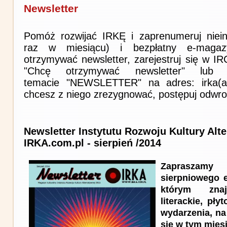
Newsletter
Pomóż rozwijać IRKĘ i zaprenumeruj niein
raz w miesiącu) i bezpłatny e-magaz
otrzymywać newsletter, zarejestruj się w I
"Chcę otrzymywać newsletter" lub 
temacie "NEWSLETTER" na adres: irka(at)i
chcesz z niego zrezygnować, postępuj odwro
Newsletter Instytutu Rozwoju Kultury Alt
IRKA.com.pl - sierpień /2014
Zapraszam
sierpniowego 
którym znaj
literackie, pły
wydarzenia, na
się w tym mies