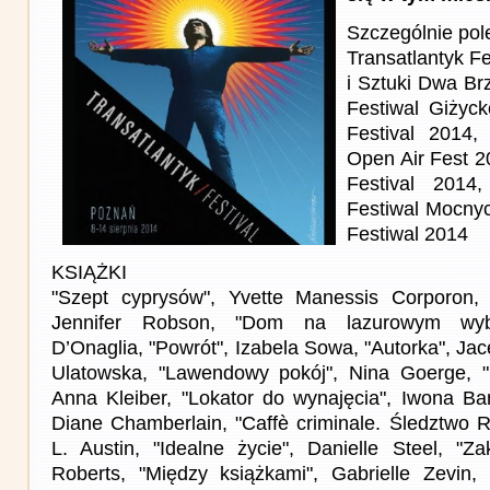
Szczególnie po
Transatlantyk Fe
i Sztuki Dwa Br
Festiwal Giżyc
Festival 2014,
Open Air Fest 
Festival 2014,
Festiwal Mocny
Festiwal 2014
KSIĄŻKI
"Szept cyprysów", Yvette Manessis Corporon, 
Jennifer Robson, "Dom na lazurowym wybr
D’Onaglia, "Powrót", Izabela Sowa, "Autorka", Ja
Ulatowska, "Lawendowy pokój", Nina Goerge, "
Anna Kleiber, "Lokator do wynajęcia", Iwona Ban
Diane Chamberlain, "Caffè criminale. Śledztwo Ro
L. Austin, "Idealne życie", Danielle Steel, "Za
Roberts, "Między książkami", Gabrielle Zevin, "