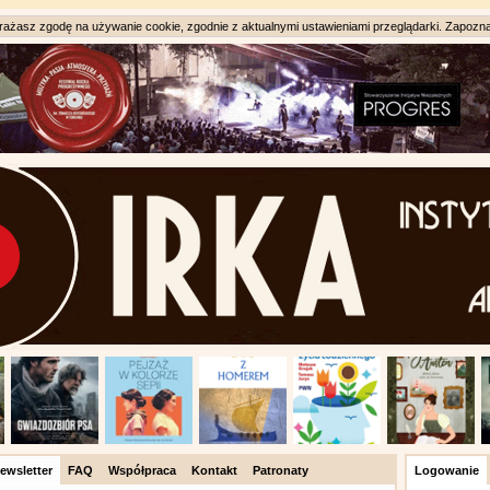
ażasz zgodę na używanie cookie, zgodnie z aktualnymi ustawieniami przeglądarki. Zapozna
ewsletter
FAQ
Współpraca
Kontakt
Patronaty
Logowanie