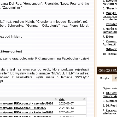
2.
Everyth
", Lana Del Rey, "Honeymoon", Riverside, "Love, Fear and the
Nothing H
, "Zapomnij mi"
3.
"Przech
4.
Muzyka 
recenzja p
szumienie
 lat", reż. Andrew Haigh, "Cierpienia mlodego Edoardo", reż.
5.
Intruder
obert Schwentke, "Gunman: Odkupienie", reż. Pierre Morel,
6.
Naród n
p
kamienio
sz pod linkiem:
7.
Eidos
8.
Kwasożł
Agnieszki
9.
Odbycie
nt?item=contest
10.
Teoria
gazynu oraz polecanie IRKI znajomym na Facebooku - dzięki
any jest raz miesiącu do osób, które podczas rejestracji
OGŁOSZEN
letter" lub wysłały maila o temacie "NEWSLETTER" na adres:
ezygnować z newslettera, wyślij maila o temacie "WYŁĄCZ
Muzyka
F
pl.
Ogłoszeni
1.
18. Fest
Pamięci A
data
2.
Summer 
ernatywnej IRKA.com.pl - czerwiec/2026
2026-06-07
3.
26. Fes
ernatywnej IRKA.com.pl - maj/2026
2026-05-13
4.
Życzym
ernatywnej IRKA.com.pl - kwiecien/2026
2026-04-07
Wielkanoc
ernatywnej IRKA.com.pl - marzec/2026
2026-03-03