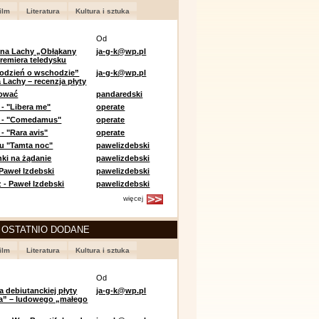
ilm
Literatura
Kultura i sztuka
Od
 na Lachy „Obłąkany
ja-g-k@wp.pl
premiera teledysku
odzień o wschodzie”
ja-g-k@wp.pl
 Lachy – recenzja płyty
lować
pandaredski
 - "Libera me"
operate
e - "Comedamus"
operate
- "Rara avis"
operate
u "Tamta noc"
pawelizdebski
nki na żądanie
pawelizdebski
 Paweł Izdebski
pawelizdebski
 - Paweł Izdebski
pawelizdebski
więcej
 OSTATNIO DODANE
ilm
Literatura
Kultura i sztuka
Od
a debiutanckiej płyty
ja-g-k@wp.pl
lia” – ludowego „małego