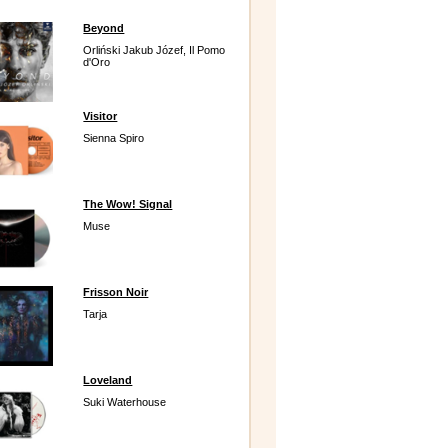
Beyond
Orliński Jakub Józef, Il Pomo
d'Oro
Visitor
Sienna Spiro
The Wow! Signal
Muse
Frisson Noir
Tarja
Loveland
Suki Waterhouse