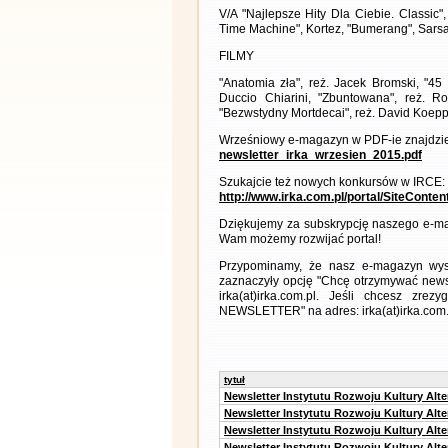
V/A "Najlepsze Hity Dla Ciebie. Classic
Time Machine", Kortez, "Bumerang", Sarsa
FILMY
"Anatomia zła", reż. Jacek Bromski, "45
Duccio Chiarini, "Zbuntowana", reż. R
"Bezwstydny Mortdecai", reż. David Koep
Wrześniowy e-magazyn w PDF-ie znajdzie
newsletter_irka_wrzesien_2015.pdf
Szukajcie też nowych konkursów w IRCE:
http://www.irka.com.pl/portal/SiteConte
Dziękujemy za subskrypcję naszego e-ma
Wam możemy rozwijać portal!
Przypominamy, że nasz e-magazyn wysył
zaznaczyły opcję "Chcę otrzymywać news
irka(at)irka.com.pl. Jeśli chcesz zr
NEWSLETTER" na adres: irka(at)irka.com.
tytuł
Newsletter Instytutu Rozwoju Kultury Alt
Newsletter Instytutu Rozwoju Kultury Alt
Newsletter Instytutu Rozwoju Kultury Alt
Newsletter Instytutu Rozwoju Kultury Alt