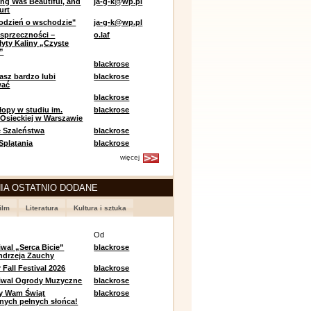
ing Was Beautiful, and
ja-g-k@wp.pl
urt
odzień o wschodzie"
ja-g-k@wp.pl
sprzeczności –
o.laf
łyty Kaliny „Czyste
”
blackrose
asz bardzo lubi
blackrose
wać
blackrose
opy w studiu im.
blackrose
 Osieckiej w Warszawie
 Szaleństwa
blackrose
 Splątania
blackrose
więcej
IA OSTATNIO DODANE
ilm
Literatura
Kultura i sztuka
e
Od
iwal „Serca Bicie”
blackrose
ndrzeja Zauchy
Fall Festival 2026
blackrose
tiwal Ogrody Muzyczne
blackrose
y Wam Świąt
blackrose
nych pełnych słońca!