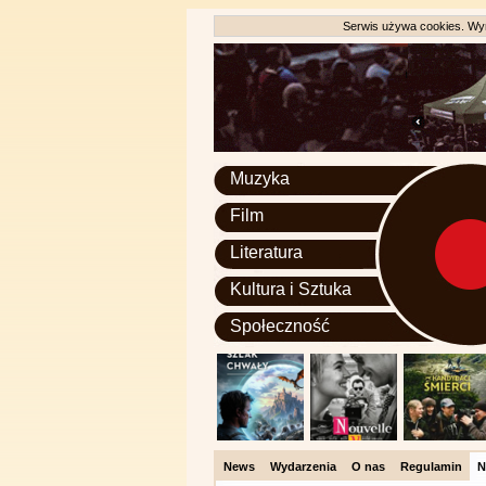
Serwis używa cookies. Wyr
Muzyka
Film
Literatura
Kultura i Sztuka
Społeczność
News
Wydarzenia
O nas
Regulamin
N