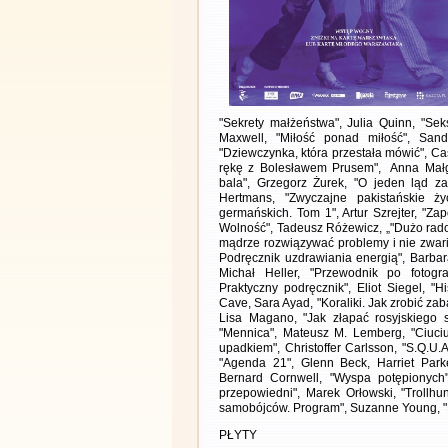
"Sekrety małżeństwa", Julia Quinn, "Sek
Maxwell, "Miłość ponad miłość", Sand
"Dziewczynka, która przestała mówić", Ca
rękę z Bolesławem Prusem", Anna Małg
bala", Grzegorz Żurek, "O jeden ląd za
Hertmans, "Zwyczajne pakistańskie ż
germańskich. Tom 1", Artur Szrejter, "Za
Wolność", Tadeusz Różewicz, „"Dużo radoś
mądrze rozwiązywać problemy i nie zwari
Podręcznik uzdrawiania energią", Barba
Michał Heller, "Przewodnik po fotogra
Praktyczny podręcznik", Eliot Siegel, "H
Cave, Sara Ayad, "Koraliki. Jak zrobić z
Lisa Magano, "Jak złapać rosyjskiego s
"Mennica", Mateusz M. Lemberg, "Ciuciu
upadkiem", Christoffer Carlsson, "S.Q.U.
"Agenda 21", Glenn Beck, Harriet Parke
Bernard Cornwell, "Wyspa potępionych
przepowiedni", Marek Orłowski, "Trollhun
samobójców. Program", Suzanne Young, "K
PŁYTY