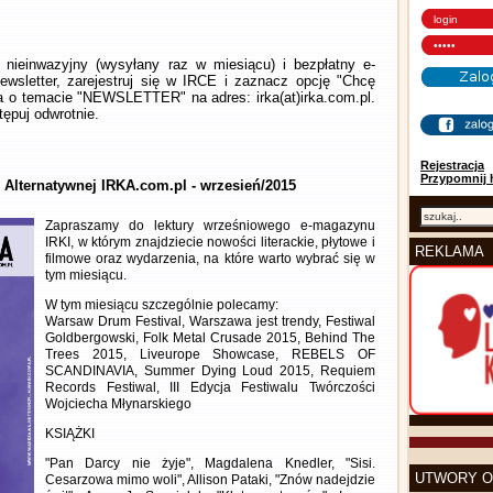
nieinwazyjny (wysyłany raz w miesiącu) i bezpłatny e-
wsletter, zarejestruj się w IRCE i zaznacz opcję "Chcę
la o temacie "NEWSLETTER" na adres: irka(at)irka.com.pl.
ępuj odwrotnie.
Rejestracja
Przypomnij 
y Alternatywnej IRKA.com.pl - wrzesień/2015
Zapraszamy do lektury wrześniowego e-magazynu
IRKI, w którym znajdziecie nowości literackie, płytowe i
REKLAMA
filmowe oraz wydarzenia, na które warto wybrać się w
tym miesiącu.
W tym miesiącu szczególnie polecamy:
Warsaw Drum Festival, Warszawa jest trendy, Festiwal
Goldbergowski, Folk Metal Crusade 2015, Behind The
Trees 2015, Liveurope Showcase, REBELS OF
SCANDINAVIA, Summer Dying Loud 2015, Requiem
Records Festiwal, III Edycja Festiwalu Twórczości
Wojciecha Młynarskiego
KSIĄŻKI
"Pan Darcy nie żyje", Magdalena Knedler, "Sisi.
UTWORY O
Cesarzowa mimo woli", Allison Pataki, "Znów nadejdzie