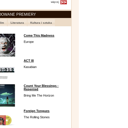
więcej
DOWANE PREMIERY
ilm
Literatura
Kultura i sztuka
Come This Madness
Europe
ACT III
Kasabian
Count Your Blessings -
Repented
Bring Me The Horizon
Foreign Tongues
The Rolling Stones