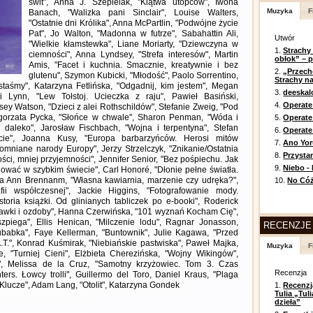
świt", Anna J. Szepielak, "Klątwa utopców", Iwona
Muzyka
F
Banach, "Walizka pani Sinclair", Louise Walters,
"Ostatnie dni Królika", Anna McPartlin, "Podwójne życie
Pat", Jo Walton, "Madonna w futrze", Sabahattin Ali,
Utwór
"Wielkie kłamstewka", Liane Moriarty, "Dziewczyna w
1.
Strachy
ciemności", Anna Lyndsey, "Strefa interesów", Martin
obłok” – 
Amis, "Facet i kuchnia. Smacznie, kreatywnie i bez
2.
„Przech
glutenu", Szymon Kubicki, "Młodość", Paolo Sorrentino,
Strachy na
staśmy", Katarzyna Fetlińska, "Odgadnij, kim jestem", Megan
3.
deeska
i Lynn, "Lew Tołstoj. Ucieczka z raju", Pawieł Basiński,
4.
Operate
sey Watson, "Dzieci z alei Rothschildów", Stefanie Zweig, "Pod
orzata Pycka, "Słońce w chwale", Sharon Penman, "Wóda i
5.
Operat
 daleko", Jarosław Fischbach, "Wojna i terpentyna", Stefan
6.
Operate 
ycie", Joanna Kusy, "Europa barbarzyńców. Herosi mitów
7.
Ano Yor
pomniane narody Europy", Jerzy Strzelczyk, "Znikanie/Ostatnia
8.
Przysta
ci, mniej przyjemności", Jennifer Senior, "Bez pośpiechu. Jak
9.
Niebo -
ować w szybkim świecie", Carl Honoré, "Dłonie pełne światła.
ra Ann Brennanm, "Własna kawiarnia, marzenie czy udręka?",
10.
No Cóż
fii współczesnej", Jackie Higgins, "Fotografowanie mody.
istoria książki. Od glinianych tabliczek po e-booki", Roderick
abawki i ozdoby", Hanna Czerwińska, "101 wyznań Kocham Cię",
zpiega", Ellis Henican, "Milczenie lodu", Ragnar Jonasson,
RECENZJE
babka", Faye Kellerman, "Buntownik", Julie Kagawa, "Przed
A.T.", Konrad Kuśmirak, "Niebiańskie pastwiska", Paweł Majka,
Muzyka
F
, "Turniej Cieni", Elżbieta Cherezińska, "Wojny Wikingów",
", Melissa de la Cruz, "Samotny krzyżowiec. Tom 3. Czas
Recenzja
ters. Łowcy trolli", Guillermo del Toro, Daniel Kraus, "Plaga
lucze", Adam Lang, "Otolit", Katarzyna Gondek
1.
Recenzj
Tulia „Tu
dzieła”