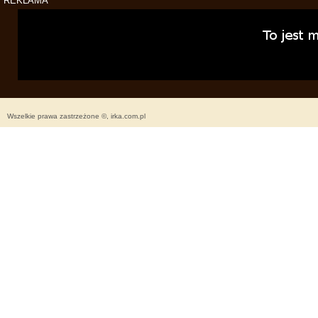
REKLAMA
Wszelkie prawa zastrzeżone ©, irka.com.pl