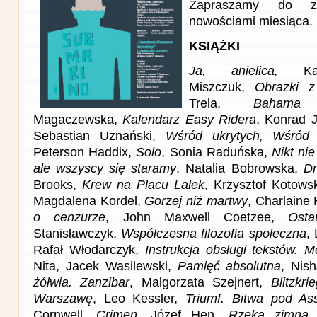
Zapraszamy do z
nowościami miesiąca.
KSIĄŻKI
Ja, anielica,
Kata
Miszczuk,
Obrazki z
Trela,
Bahama 
Magaczewska,
Kalendarz Easy Ridera
, Konrad J
Sebastian Uznański,
Wśród ukrytych, Wśród
Peterson Haddix,
Solo
, Sonia Raduńska,
Nikt ni
ale wszyscy się staramy
, Natalia Bobrowska,
Dr
Brooks,
Krew na Placu Lalek
, Krzysztof Kotows
Magdalena Kordel,
Gorzej niż martwy
, Charlaine 
o cenzurze
, John Maxwell Coetzee,
Osta
Stanisławczyk,
Współczesna filozofia społeczna
,
Rafał Włodarczyk,
Instrukcja obsługi tekstów. M
Nita, Jacek Wasilewski,
Pamięć absolutna
, Nis
żółwia. Zanzibar
, Malgorzata Szejnert,
Blitzkr
Warszawę
, Leo Kessler,
Triumf. Bitwa pod As
Cornwell,
Crimen
, Józef Hen,
Rzeka zimna
,