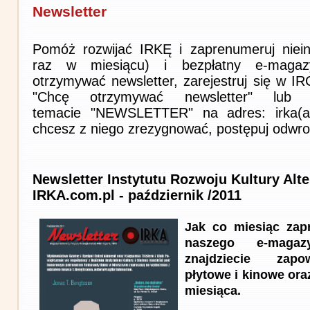
Newsletter
Pomóż rozwijać IRKĘ i zaprenumeruj niein
raz w miesiącu) i bezpłatny e-magaz
otrzymywać newsletter, zarejestruj się w I
"Chcę otrzymywać newsletter" lub 
temacie "NEWSLETTER" na adres: irka(at)i
chcesz z niego zrezygnować, postępuj odwro
Newsletter Instytutu Rozwoju Kultury Alt
IRKA.com.pl - październik /2011
Jak co miesiąc zap
naszego e-maga
znajdziecie zapow
płytowe i kinowe ora
miesiąca.