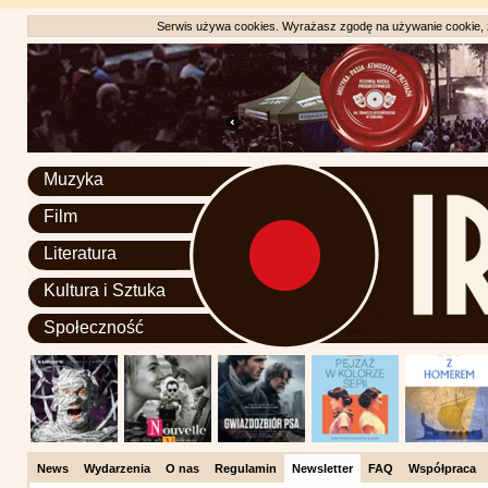
Serwis używa cookies. Wyrażasz zgodę na używanie cookie, zg
Muzyka
Film
Literatura
Kultura i Sztuka
Społeczność
News
Wydarzenia
O nas
Regulamin
Newsletter
FAQ
Współpraca