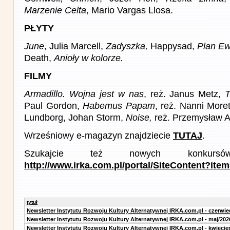
Marzenie Celta
, Mario Vargas Llosa.
PŁYTY
June
, Julia Marcell,
Zadyszka,
Happysad,
Plan Ew
Death,
Anioły w kolorze.
FILMY
Armadillo. Wojna jest w nas
, reż. Janus Metz,
T
Paul Gordon,
Habemus Papam
, reż. Nanni Moret
Lundborg, Johan Storm,
Noise,
reż. Przemysław 
Wrześniowy e-magazyn znajdziecie
TUTAJ
.
Szukajcie też nowych konku
http://www.irka.com.pl/portal/SiteContent?ite
tytuł
Newsletter Instytutu Rozwoju Kultury Alternatywnej IRKA.com.pl - czerwie
Newsletter Instytutu Rozwoju Kultury Alternatywnej IRKA.com.pl - maj/202
Newsletter Instytutu Rozwoju Kultury Alternatywnej IRKA.com.pl - kwiecie