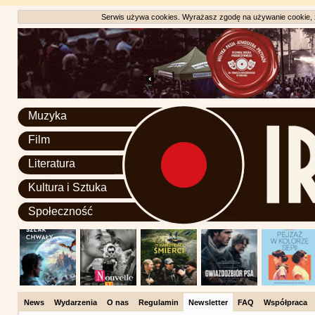
Serwis używa cookies. Wyrażasz zgodę na używanie cookie, zg
Muzyka
Film
Literatura
Kultura i Sztuka
Społeczność
News
Wydarzenia
O nas
Regulamin
Newsletter
FAQ
Współpraca