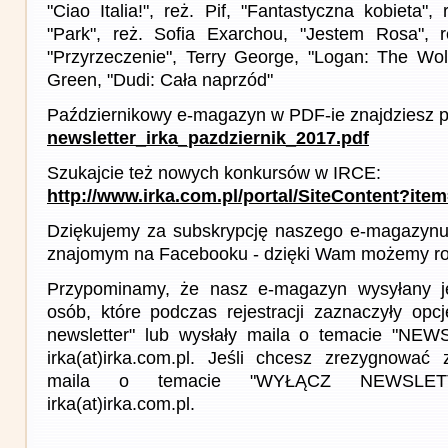
"Ciao Italia!", reż. Pif, "Fantastyczna kobieta",
"Park", reż. Sofia Exarchou, "Jestem Rosa", r
"Przyrzeczenie", Terry George, "Logan: The Wolv
Green, "Dudi: Cała naprzód"
Październikowy e-magazyn w PDF-ie znajdziesz p
newsletter_irka_pazdziernik_2017.pdf
Szukajcie też nowych konkursów w IRCE:
http://www.irka.com.pl/portal/SiteContent?ite
Dziękujemy za subskrypcję naszego e-magazynu 
znajomym na Facebooku - dzięki Wam możemy roz
Przypominamy, że nasz e-magazyn wysyłany j
osób, które podczas rejestracji zaznaczyły op
newsletter" lub wysłały maila o temacie "NE
irka(at)irka.com.pl. Jeśli chcesz zrezygnować z
maila o temacie "WYŁĄCZ NEWSLET
irka(at)irka.com.pl.