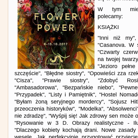
W tym miesi
polecamy:
KSIĄŻKI
"Inni niż my"
"Casanova. W ś
"Czwarty czerw
na twojej twarzy
"Jezioro pełne
szczęście", "Błędne siostry", "Opowieści zza rzek
"Cisza", "Prawie siostry", "Zdobyć Ro
"Ambasadorowa", "Bezpańskie niebo", "Pewne
"Przypadek", "Listy i Pamiętnik", "Hostel Nomad
"Byłam żoną seryjnego mordercy", "Sojusz Hitl
przeoczenia historyków", "Modelka", "Absolwenci’
nie zdradzę", "Wyśpij się! Jak zdrowy sen może o
"Rysowanie w 3 D. Obrazy realistyczne - Ilu
"Dlaczego kobiety kochają drani. Nowe zasady 
wesele. Jak perfekcyjnie przygotować przyjęcie