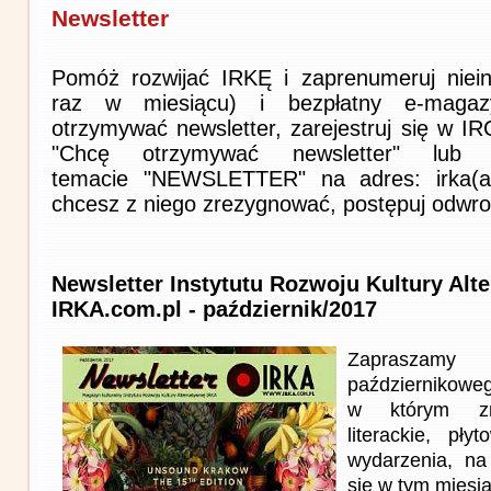
Newsletter
Pomóż rozwijać IRKĘ i zaprenumeruj niein
raz w miesiącu) i bezpłatny e-magaz
otrzymywać newsletter, zarejestruj się w I
"Chcę otrzymywać newsletter" lub 
temacie "NEWSLETTER" na adres: irka(at)i
chcesz z niego zrezygnować, postępuj odwro
Newsletter Instytutu Rozwoju Kultury Alt
IRKA.com.pl - październik/2017
Zapraszam
październikowe
w którym zna
literackie, pł
wydarzenia, na
się w tym miesi