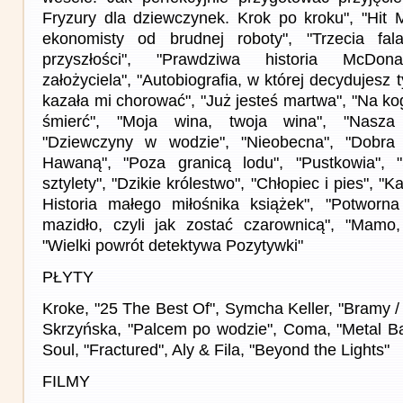
Fryzury dla dziewczynek. Krok po kroku", "Hit
ekonomisty od brudnej roboty", "Trzecia fal
przyszłości", "Prawdziwa historia McDona
założyciela", "Autobiografia, w której decydujesz t
kazała mi chorować", "Już jesteś martwa", "Na k
śmierć", "Moja wina, twoja wina", "Nasza 
"Dziewczyny w wodzie", "Nieobecna", "Dobra
Hawaną", "Poza granicą lodu", "Pustkowia", "
sztylety", "Dzikie królestwo", "Chłopiec i pies", "K
Historia małego miłośnika książek", "Potworna
mazidło, czyli jak zostać czarownicą", "Mamo
"Wielki powrót detektywa Pozytywki"
PŁYTY
Kroke, "25 The Best Of", Symcha Keller, "Bramy /
Skrzyńska, "Palcem po wodzie", Coma, "Metal Bal
Soul, "Fractured", Aly & Fila, "Beyond the Lights"
FILMY