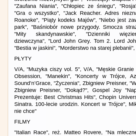
"Zaufana Niania", "Chłopiec ze śniegu", "Rosja
"Gra o wszystko", "Jack Reacher. Adres niezn
Roanoke", "Piąty kodeks Majów", "Niebo jest za
park", "Baśniobór nowe przygody. Smocza straż
"Mity skandynawskie", "Dzienniki więzien
dziewczyna", "Lord John Grey. Tom 2. Lord Joh
"Bestia w jaskini", "Morderstwo na starej plebanii"
PŁYTY
V/A, "Muzyka ciszy vol. 5", V/A, "Męskie Granie
Obsession, "Manekin", "Koncerty w Trójce, Azy
Sound’n’Grace, "Życzenia", Zbigniew Preisner, "
Zbigniew Preisner, "Dokąd?", Gospel Joy "Nape
Prezentuje: Best Christmas Hits", Chopin Univer
Sinatra. 100-lecie urodzin. Koncert w Trójce", Mi
nie chce"
FILMY
"Italian Race", reż. Matteo Rovere, "Na mleczne