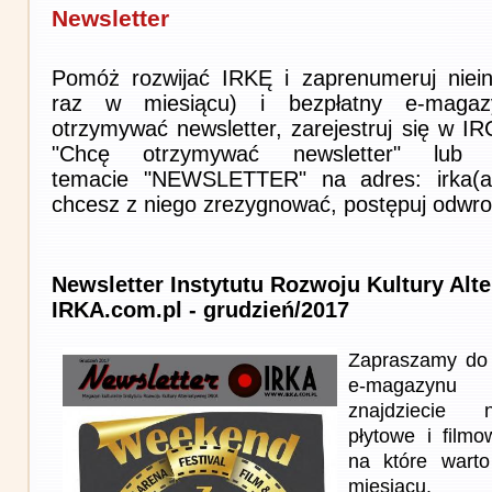
Newsletter
Pomóż rozwijać IRKĘ i zaprenumeruj niein
raz w miesiącu) i bezpłatny e-magaz
otrzymywać newsletter, zarejestruj się w I
"Chcę otrzymywać newsletter" lub 
temacie "NEWSLETTER" na adres: irka(at)i
chcesz z niego zrezygnować, postępuj odwro
Newsletter Instytutu Rozwoju Kultury Alt
IRKA.com.pl - grudzień/2017
Zapraszamy do 
e-magazynu
znajdziecie n
płytowe i film
na które wart
miesiącu.