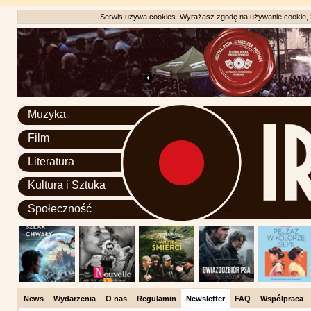
Serwis używa cookies. Wyrażasz zgodę na używanie cookie, zg
Muzyka
Film
Literatura
Kultura i Sztuka
Społeczność
News
Wydarzenia
O nas
Regulamin
Newsletter
FAQ
Współpraca