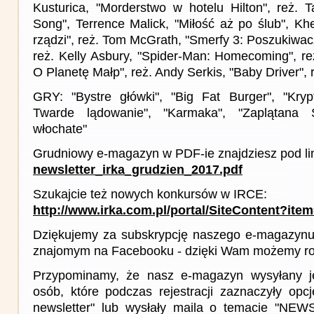
Kusturica, "Morderstwo w hotelu Hilton", reż. T
Song", Terrence Malick, "Miłość aż po ślub", Kh
rządzi", reż. Tom McGrath, "Smerfy 3: Poszukiwacz
reż. Kelly Asbury, "Spider-Man: Homecoming", re
O Planetę Małp", reż. Andy Serkis, "Baby Driver", 
GRY: "Bystre główki", "Big Fat Burger", "Kryp
Twarde lądowanie", "Karmaka", "Zaplątana
włochate"
Grudniowy e-magazyn w PDF-ie znajdziesz pod li
newsletter_irka_grudzien_2017.pdf
Szukajcie też nowych konkursów w IRCE:
http://www.irka.com.pl/portal/SiteContent?ite
Dziękujemy za subskrypcję naszego e-magazynu 
znajomym na Facebooku - dzięki Wam możemy roz
Przypominamy, że nasz e-magazyn wysyłany j
osób, które podczas rejestracji zaznaczyły op
newsletter" lub wysłały maila o temacie "NE