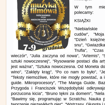
W tym miesi
polecamy:
KSIĄŻKI
"Niebiańskie 
cudów", "Moja
"Dzień księżn
snu", "Gwiazdka
Trufla", "Cza
wieczór", "Julia zaczyna od nowa", "Artemis", "
sztuki nowoczesnej", "Rysowanie postaci dla ar
jest ważna", "Sztuka nowoczesna. Od Moneta do 
wino", "Zaklęty krąg", "Po co nam to było", "Je
"Teksty niemożliwe, które nie mogły powstać, a 
guide. Mikroprocesory", "The Manga Guide. Baz
Przygoda i Franciszek Wszędobylski odkrywają
porzucona kicia", "Bruno tękni za domem", "Nela 
"Bawimy się, programując w Scratchu. Nauka 
tworzenie niezwykłych gier", "Wstrząsy. Głupota i