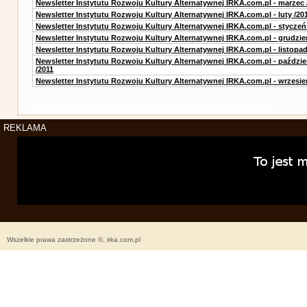
Newsletter Instytutu Rozwoju Kultury Alternatywnej IRKA.com.pl - marzec 
Newsletter Instytutu Rozwoju Kultury Alternatywnej IRKA.com.pl - luty /20
Newsletter Instytutu Rozwoju Kultury Alternatywnej IRKA.com.pl - styczeń
Newsletter Instytutu Rozwoju Kultury Alternatywnej IRKA.com.pl - grudzie
Newsletter Instytutu Rozwoju Kultury Alternatywnej IRKA.com.pl - listopad
Newsletter Instytutu Rozwoju Kultury Alternatywnej IRKA.com.pl - paździe
/2011
Newsletter Instytutu Rozwoju Kultury Alternatywnej IRKA.com.pl - wrzesie
REKLAMA
Wszelkie prawa zastrzeżone ©, irka.com.pl