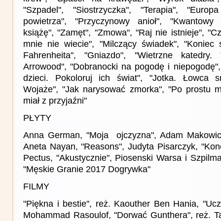
"Szpadel", "Siostrzyczka", "Terapia", "Europa
powietrza", "Przyczynowy anioł", "Kwantowy zł
książę", "Zamęt", "Zmowa", "Raj nie istnieje", "C
mnie nie wiecie", "Milczący świadek", "Koniec ś
Fahrenheita", "Gniazdo", "Wietrzne katedry
Arrowood", "Dobranocki na pogodę i niepogodę",
dzieci. Pokoloruj ich świat", "Jotka. Łowca
Wojaże", "Jak narysować zmorka", "Po prostu m
miał z przyjaźni"
PŁYTY
Anna German, "Moja ojczyzna", Adam Makowicz 
Aneta Nayan, "Reasons", Judyta Pisarczyk, "Konc
Pectus, "Akustycznie", Piosenski Warsa i Szpilm
"Męskie Granie 2017 Dogrywka"
FILMY
"Piękna i bestie", reż. Kaouther Ben Hania, "Ucz
Mohammad Rasoulof, "Dorwać Gunthera", reż. Tar