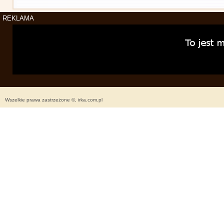
REKLAMA
Wszelkie prawa zastrzeżone ©, irka.com.pl