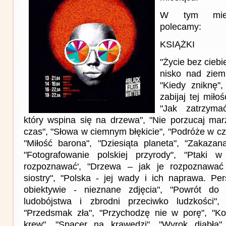
W tym miesi
polecamy:
KSIĄŻKI
"Życie bez ciebi
nisko nad ziem
"Kiedy zniknę",
zabijaj tej miłoś
"Jak zatrzyma
który wspina się na drzewa", "Nie porzucaj ma
czas", "Słowa w ciemnym błękicie", "Podróże w cza
"Miłość barona", "Dziesiąta planeta", "Zakazana
"Fotografowanie polskiej przyrody", "Ptaki 
rozpoznawać', "Drzewa – jak je rozpoznawać 
siostry", "Polska - jej wady i ich naprawa. Per
obiektywie - nieznane zdjęcia", "Powrót d
ludobójstwa i zbrodni przeciwko ludzkości"
"Przedsmak zła", "Przychodzę nie w porę", "Ko
krew", "Spacer na krawędzi", "Wyrok diabła",