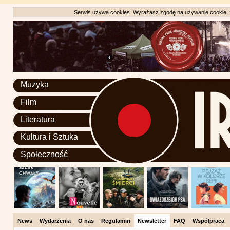
Serwis używa cookies. Wyrażasz zgodę na używanie cookie, zg
Muzyka
Film
Literatura
Kultura i Sztuka
Społeczność
News
Wydarzenia
O nas
Regulamin
Newsletter
FAQ
Współpraca