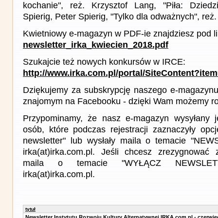
kochanie", reż. Krzysztof Lang, "Piła: Dziedz
Spierig, Peter Spierig, "Tylko dla odważnych", reż
Kwietniowy e-magazyn w PDF-ie znajdziesz pod l
newsletter_irka_kwiecien_2018.pdf
Szukajcie też nowych konkursów w IRCE:
http://www.irka.com.pl/portal/SiteContent?ite
Dziękujemy za subskrypcję naszego e-magazynu 
znajomym na Facebooku - dzięki Wam możemy roz
Przypominamy, że nasz e-magazyn wysyłany j
osób, które podczas rejestracji zaznaczyły op
newsletter" lub wysłały maila o temacie "NE
irka(at)irka.com.pl. Jeśli chcesz zrezygnować z
maila o temacie "WYŁĄCZ NEWSLET
irka(at)irka.com.pl.
tytuł
Newsletter Instytutu Rozwoju Kultury Alternatywnej IRKA.com.pl - czerwie