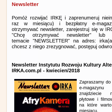
Newsletter
Pomóż rozwijać IRKĘ i zaprenumeruj niein
raz w miesiącu) i bezpłatny e-magaz
otrzymywać newsletter, zarejestruj się w I
"Chcę otrzymywać newsletter" lub 
temacie "NEWSLETTER" na adres: irka(at)i
chcesz z niego zrezygnować, postępuj odwro
Newsletter Instytutu Rozwoju Kultury Alt
IRKA.com.pl - kwiecien/2018
Zapraszamy do 
e-magazynu
znajdziecie n
płytowe i film
na które wart
miesiącu.