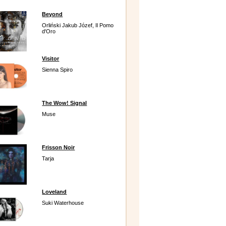
Beyond
Orliński Jakub Józef, Il Pomo
d'Oro
Visitor
Sienna Spiro
The Wow! Signal
Muse
Frisson Noir
Tarja
Loveland
Suki Waterhouse