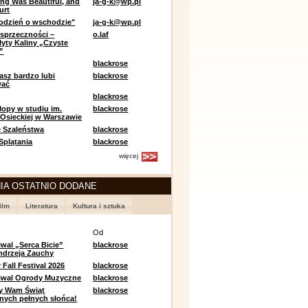
ing Was Beautiful, and
ja-g-k@wp.pl
urt
odzień o wschodzie"
ja-g-k@wp.pl
sprzeczności –
o.laf
łyty Kaliny „Czyste
”
blackrose
asz bardzo lubi
blackrose
wać
blackrose
opy w studiu im.
blackrose
 Osieckiej w Warszawie
 Szaleństwa
blackrose
 Splątania
blackrose
więcej
IA OSTATNIO DODANE
ilm
Literatura
Kultura i sztuka
e
Od
iwal „Serca Bicie”
blackrose
ndrzeja Zauchy
Fall Festival 2026
blackrose
tiwal Ogrody Muzyczne
blackrose
y Wam Świąt
blackrose
nych pełnych słońca!