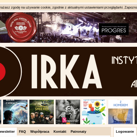
ażasz zgodę na używanie cookie, zgodnie z aktualnymi ustawieniami przeglądarki. Zapozna
ewsletter
FAQ
Współpraca
Kontakt
Patronaty
Logowanie