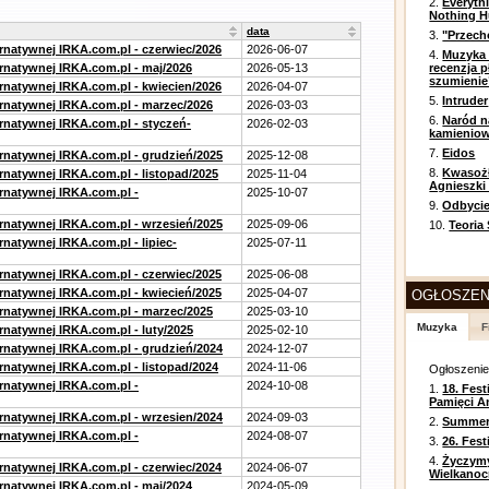
2.
Everyth
Nothing H
data
3.
"Przech
ernatywnej IRKA.com.pl - czerwiec/2026
2026-06-07
4.
Muzyka 
ernatywnej IRKA.com.pl - maj/2026
2026-05-13
recenzja p
szumienie
ernatywnej IRKA.com.pl - kwiecien/2026
2026-04-07
5.
Intruder
ernatywnej IRKA.com.pl - marzec/2026
2026-03-03
6.
Naród n
ernatywnej IRKA.com.pl - styczeń-
2026-02-03
kamienio
7.
Eidos
ernatywnej IRKA.com.pl - grudzień/2025
2025-12-08
8.
Kwasożł
rnatywnej IRKA.com.pl - listopad/2025
2025-11-04
Agnieszki
ernatywnej IRKA.com.pl -
2025-10-07
9.
Odbycie
ernatywnej IRKA.com.pl - wrzesień/2025
2025-09-06
10.
Teoria
rnatywnej IRKA.com.pl - lipiec-
2025-07-11
ernatywnej IRKA.com.pl - czerwiec/2025
2025-06-08
ernatywnej IRKA.com.pl - kwiecień/2025
2025-04-07
OGŁOSZEN
ernatywnej IRKA.com.pl - marzec/2025
2025-03-10
Muzyka
F
rnatywnej IRKA.com.pl - luty/2025
2025-02-10
ernatywnej IRKA.com.pl - grudzień/2024
2024-12-07
rnatywnej IRKA.com.pl - listopad/2024
2024-11-06
Ogłoszeni
ernatywnej IRKA.com.pl -
2024-10-08
1.
18. Fest
Pamięci A
ernatywnej IRKA.com.pl - wrzesien/2024
2024-09-03
2.
Summer 
ernatywnej IRKA.com.pl -
2024-08-07
3.
26. Fes
4.
Życzym
ernatywnej IRKA.com.pl - czerwiec/2024
2024-06-07
Wielkanoc
ernatywnej IRKA.com.pl - maj/2024
2024-05-09