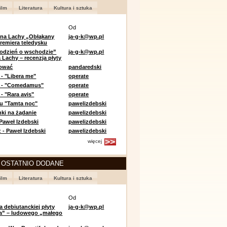
ilm
Literatura
Kultura i sztuka
Od
 na Lachy „Obłąkany
ja-g-k@wp.pl
premiera teledysku
odzień o wschodzie”
ja-g-k@wp.pl
 Lachy – recenzja płyty
lować
pandaredski
 - "Libera me"
operate
e - "Comedamus"
operate
- "Rara avis"
operate
u "Tamta noc"
pawelizdebski
nki na żądanie
pawelizdebski
 Paweł Izdebski
pawelizdebski
 - Paweł Izdebski
pawelizdebski
więcej
 OSTATNIO DODANE
ilm
Literatura
Kultura i sztuka
Od
a debiutanckiej płyty
ja-g-k@wp.pl
lia” – ludowego „małego