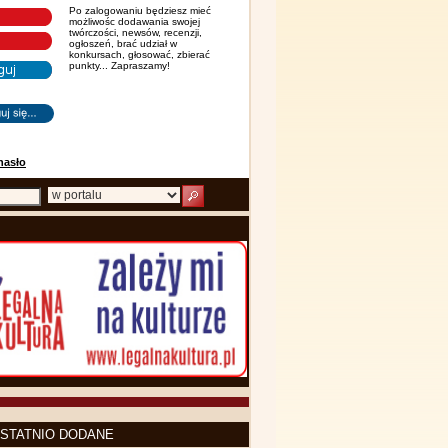
Po zalogowaniu będziesz mieć
możliwośc dodawania swojej
twórczości, newsów, recenzji,
ogłoszeń, brać udział w
konkursach, głosować, zbierać
punkty... Zapraszamy!
hasło
STATNIO DODANE