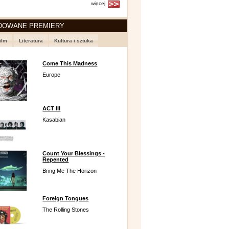
więcej
DOWANE PREMIERY
ilm
Literatura
Kultura i sztuka
Come This Madness
Europe
ACT III
Kasabian
Count Your Blessings -
Repented
Bring Me The Horizon
Foreign Tongues
The Rolling Stones