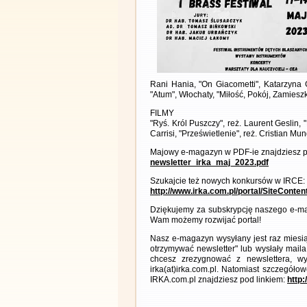
Rani Hania, "On Giacometti", Katarzyna
"Atum", Włochaty, "Miłość, Pokój, Zamiesz
FILMY
"Ryś. Król Puszczy", reż. Laurent Geslin,
Carrisi, "Prześwietlenie", reż. Cristian Mu
Majowy e-magazyn w PDF-ie znajdziesz p
newsletter_irka_maj_2023.pdf
Szukajcie też nowych konkursów w IRCE:
http://www.irka.com.pl/portal/SiteConte
Dziękujemy za subskrypcję naszego e-ma
Wam możemy rozwijać portal!
Nasz e-magazyn wysyłany jest raz miesią
otrzymywać newsletter" lub wysłały maila
chcesz zrezygnować z newslettera, 
irka(at)irka.com.pl. Natomiast szczegó
IRKA.com.pl znajdziesz pod linkiem:
http