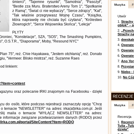
śmierci", "Tajemne rysunki", "Samotnia", "Pasożyt",
Muzyka
F
"Bestie zza Muru. Braterstwo Areny Tom 1", "Spotkanie
z Ramą", "Świat ci nie wybaczy", "Serce zdrajcy", "Kat",
"Tak właśnie przegrywasz Wojnę Czasu", "Książka,
Utwór
która naprawdę nie chciała być czytana", "Królestwo
1.
Strachy
Złowrogich", "Serce Wojownika Słońca", "Lekcje"
obłok” – 
2.
„Przech
PŁYTY
Strachy na
 Groniec, "Konstelacje", SZA, "SOS", The Smashing Pumpkins,
3.
deeska
ki", O.S.T.R., "Diaporama", Moby, "Resound NYC"
4.
Operate
5.
Operat
 "Plan 75", reż. Chie Hayakawa, "Jestem otchłanią", reż. Donato
6.
Operate 
ngiu, "Vermeer. Blisko mistrza", reż. Suzanne Raes
7.
Ano Yor
od linkiem:
8.
Przysta
9.
Niebo -
10.
No Cóż
nt?item=contest
gazynu oraz polecanie IRKI znajomym na Facebooku - dzięki
RECENZJE
cu do osób, które podczas rejestracji zaznaczyły opcję "Chcę
Muzyka
F
 o temacie "NEWSLETTER" na adres: irka(at)irka.com.pl. Jeśli
wyślij maila o temacie "WYŁĄCZ NEWSLETTER" na adres:
Recenzja
łowe informacje związane przetwarzaniem danych (RODO) przez
://irka.com.pl/portal/SiteContent?item=RODO
1.
Recenzj
Tulia „Tu
dzieła”