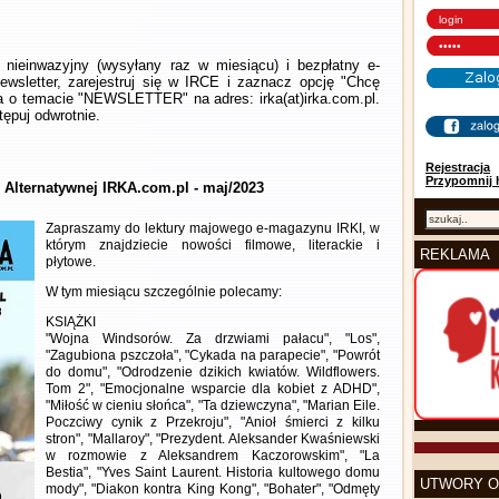
nieinwazyjny (wysyłany raz w miesiącu) i bezpłatny e-
wsletter, zarejestruj się w IRCE i zaznacz opcję "Chcę
la o temacie "NEWSLETTER" na adres: irka(at)irka.com.pl.
ępuj odwrotnie.
Rejestracja
Przypomnij 
y Alternatywnej IRKA.com.pl - maj/2023
Zapraszamy do lektury majowego e-magazynu IRKI, w
którym znajdziecie nowości filmowe, literackie i
REKLAMA
płytowe.
W tym miesiącu szczególnie polecamy:
KSIĄŻKI
"Wojna Windsorów. Za drzwiami pałacu", "Los",
"Zagubiona pszczoła", "Cykada na parapecie", "Powrót
do domu", "Odrodzenie dzikich kwiatów. Wildflowers.
Tom 2", "Emocjonalne wsparcie dla kobiet z ADHD",
"Miłość w cieniu słońca", "Ta dziewczyna", "Marian Eile.
Poczciwy cynik z Przekroju", "Anioł śmierci z kilku
stron", "Mallaroy", "Prezydent. Aleksander Kwaśniewski
w rozmowie z Aleksandrem Kaczorowskim", "La
Bestia", "Yves Saint Laurent. Historia kultowego domu
UTWORY O
mody", "Diakon kontra King Kong", "Bohater", "Odmęty