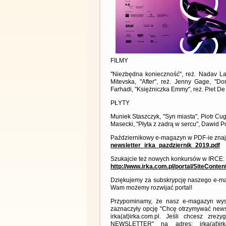
FILMY
"Niezbędna konieczność", reż. Nadav Lapi
Mitevska, "After", reż. Jenny Gage, "D
Farhadi, "Księżniczka Emmy", reż. Piet De
PŁYTY
Muniek Staszczyk, "Syn miasta", Piotr Cug
Masecki, "Płyta z zadrą w sercu", Dawid 
Październikowy e-magazyn w PDF-ie znajd
newsletter_irka_pazdziernik_2019.pdf
Szukajcie też nowych konkursów w IRCE:
http://www.irka.com.pl/portal/SiteConte
Dziękujemy za subskrypcję naszego e-ma
Wam możemy rozwijać portal!
Przypominamy, że nasz e-magazyn wysył
zaznaczyły opcję "Chcę otrzymywać news
irka(at)irka.com.pl. Jeśli chcesz zr
NEWSLETTER" na adres: irka(at)irk