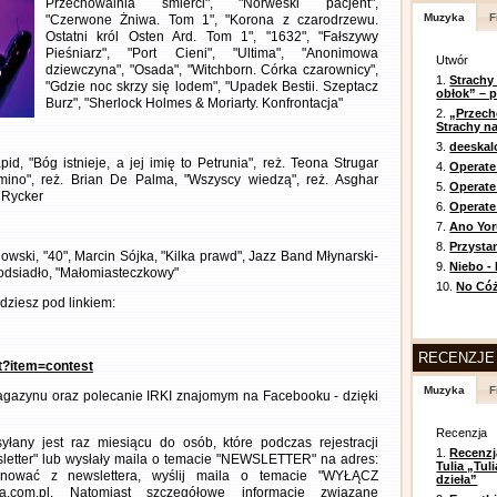
Przechowalnia śmierci", "Norweski pacjent",
Muzyka
F
"Czerwone Żniwa. Tom 1", "Korona z czarodrzewu.
Ostatni król Osten Ard. Tom 1", "1632", "Fałszywy
Pieśniarz", "Port Cieni", "Ultima", "Anonimowa
Utwór
dziewczyna", "Osada", "Witchborn. Córka czarownicy",
1.
Strachy
"Gdzie noc skrzy się lodem", "Upadek Bestii. Szeptacz
obłok” – 
Burz", "Sherlock Holmes & Moriarty. Konfrontacja"
2.
„Przech
Strachy na
3.
deeska
d, "Bóg istnieje, a jej imię to Petrunia", reż. Teona Strugar
4.
Operate
omino", reż. Brian De Palma, "Wszyscy wiedzą", reż. Asghar
5.
Operat
 Rycker
6.
Operate 
7.
Ano Yor
8.
Przysta
owski, "40", Marcin Sójka, "Kilka prawd", Jazz Band Młynarski-
9.
Niebo -
Podsiadło, "Małomiasteczkowy"
10.
No Cóż
ziesz pod linkiem:
RECENZJE
nt?item=contest
Muzyka
F
gazynu oraz polecanie IRKI znajomym na Facebooku - dzięki
Recenzja
any jest raz miesiącu do osób, które podczas rejestracji
1.
Recenzj
letter" lub wysłały maila o temacie "NEWSLETTER" na adres:
Tulia „Tu
ezygnować z newslettera, wyślij maila o temacie "WYŁĄCZ
dzieła”
a.com.pl. Natomiast szczegółowe informacje związane