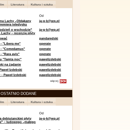
ilm
Literatura
Kultura i sztuka
Od
 na Lachy „Obłąkany
ja-g-k@wp.pl
premiera teledysku
odzień o wschodzie”
ja-g-k@wp.pl
 Lachy – recenzja płyty
lować
pandaredski
 - "Libera me"
operate
e - "Comedamus"
operate
- "Rara avis"
operate
u "Tamta noc"
pawelizdebski
nki na żądanie
pawelizdebski
 Paweł Izdebski
pawelizdebski
 - Paweł Izdebski
pawelizdebski
więcej
 OSTATNIO DODANE
ilm
Literatura
Kultura i sztuka
Od
a debiutanckiej płyty
ja-g-k@wp.pl
lia” – ludowego „małego