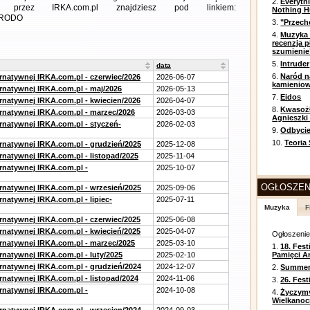
2.
Everyth
 przez IRKA.com.pl znajdziesz pod linkiem:
Nothing H
m=RODO
3.
"Przech
4.
Muzyka 
recenzja p
szumienie
5.
Intruder
data
6.
Naród n
ernatywnej IRKA.com.pl - czerwiec/2026
2026-06-07
kamienio
ernatywnej IRKA.com.pl - maj/2026
2026-05-13
7.
Eidos
ernatywnej IRKA.com.pl - kwiecien/2026
2026-04-07
8.
Kwasożł
ernatywnej IRKA.com.pl - marzec/2026
2026-03-03
Agnieszki
ernatywnej IRKA.com.pl - styczeń-
2026-02-03
9.
Odbycie
10.
Teoria
ernatywnej IRKA.com.pl - grudzień/2025
2025-12-08
rnatywnej IRKA.com.pl - listopad/2025
2025-11-04
ernatywnej IRKA.com.pl -
2025-10-07
OGŁOSZEN
ernatywnej IRKA.com.pl - wrzesień/2025
2025-09-06
rnatywnej IRKA.com.pl - lipiec-
2025-07-11
Muzyka
F
ernatywnej IRKA.com.pl - czerwiec/2025
2025-06-08
ernatywnej IRKA.com.pl - kwiecień/2025
2025-04-07
Ogłoszeni
ernatywnej IRKA.com.pl - marzec/2025
2025-03-10
1.
18. Fest
rnatywnej IRKA.com.pl - luty/2025
2025-02-10
Pamięci A
ernatywnej IRKA.com.pl - grudzień/2024
2024-12-07
2.
Summer 
rnatywnej IRKA.com.pl - listopad/2024
2024-11-06
3.
26. Fes
ernatywnej IRKA.com.pl -
2024-10-08
4.
Życzym
Wielkanoc