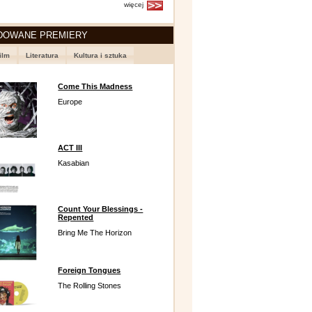
więcej
DOWANE PREMIERY
ilm
Literatura
Kultura i sztuka
Come This Madness
Europe
ACT III
Kasabian
Count Your Blessings -
Repented
Bring Me The Horizon
Foreign Tongues
The Rolling Stones