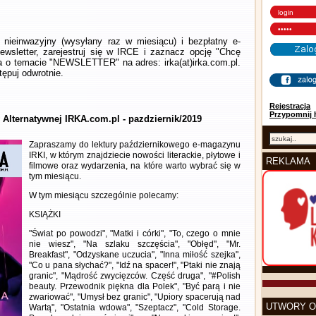
nieinwazyjny (wysyłany raz w miesiącu) i bezpłatny e-
wsletter, zarejestruj się w IRCE i zaznacz opcję "Chcę
la o temacie "NEWSLETTER" na adres: irka(at)irka.com.pl.
ępuj odwrotnie.
Rejestracja
Przypomnij 
 Alternatywnej IRKA.com.pl - pazdziernik/2019
Zapraszamy do lektury październikowego e-magazynu
IRKI, w którym znajdziecie nowości literackie, płytowe i
REKLAMA
filmowe oraz wydarzenia, na które warto wybrać się w
tym miesiącu.
W tym miesiącu szczególnie polecamy:
KSIĄŻKI
"Świat po powodzi", "Matki i córki", "To, czego o mnie
nie wiesz", "Na szlaku szczęścia", "Obłęd", "Mr.
Breakfast", "Odzyskane uczucia", "Inna miłość szejka",
"Co u pana słychać?", "Idź na spacer!", "Ptaki nie znają
granic", "Mądrość zwycięzców. Część druga", "#Polish
beauty. Przewodnik piękna dla Polek", "Być parą i nie
zwariować", "Umysł bez granic", "Upiory spacerują nad
UTWORY O
Wartą", "Ostatnia wdowa", "Szeptacz", "Cold Storage.