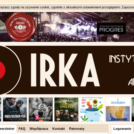
ażasz zgodę na używanie cookie, zgodnie z aktualnymi ustawieniami przeglądarki. Zapozna
ewsletter
FAQ
Współpraca
Kontakt
Patronaty
Logowanie