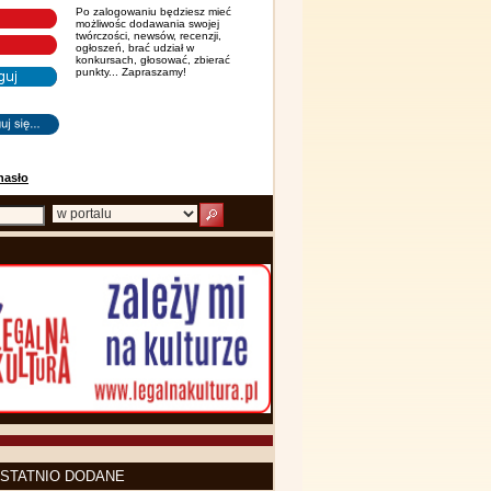
Po zalogowaniu będziesz mieć
możliwośc dodawania swojej
twórczości, newsów, recenzji,
ogłoszeń, brać udział w
konkursach, głosować, zbierać
punkty... Zapraszamy!
hasło
STATNIO DODANE