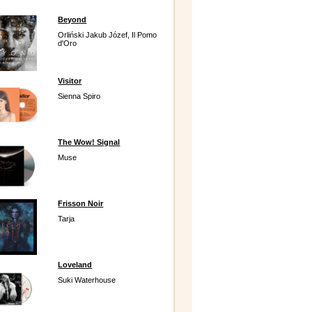
Beyond
Orliński Jakub Józef, Il Pomo
d'Oro
Visitor
Sienna Spiro
The Wow! Signal
Muse
Frisson Noir
Tarja
Loveland
Suki Waterhouse