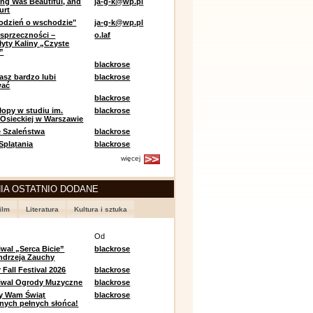
ing Was Beautiful, and
ja-g-k@wp.pl
urt
odzień o wschodzie"
ja-g-k@wp.pl
sprzeczności –
o.laf
łyty Kaliny „Czyste
”
blackrose
asz bardzo lubi
blackrose
wać
blackrose
opy w studiu im.
blackrose
 Osieckiej w Warszawie
 Szaleństwa
blackrose
 Splątania
blackrose
więcej
IA OSTATNIO DODANE
ilm
Literatura
Kultura i sztuka
e
Od
iwal „Serca Bicie”
blackrose
ndrzeja Zauchy
Fall Festival 2026
blackrose
tiwal Ogrody Muzyczne
blackrose
y Wam Świąt
blackrose
nych pełnych słońca!