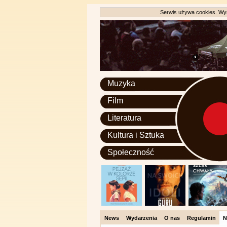
Serwis używa cookies. Wyr
Muzyka
Film
Literatura
Kultura i Sztuka
Społeczność
News
Wydarzenia
O nas
Regulamin
N