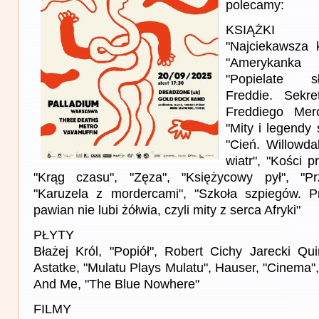
polecamy:
KSIĄŻKI
"Najciekawsza 
"Amerykank
"Popielate s
Freddie. Sekr
Freddiego Merc
"Mity i legendy 
"Cień. Willowda
wiatr", "Kości p
"Krąg czasu", "Zęza", "Księżycowy pył", "Prze
"Karuzela z mordercami", "Szkoła szpiegów. Pr
pawian nie lubi żółwia, czyli mity z serca Afryki"
PŁYTY
Błażej Król, "Popiół", Robert Cichy Jarecki Quin
Astatke, "Mulatu Plays Mulatu", Hauser, "Cinema
And Me, "The Blue Nowhere"
FILMY