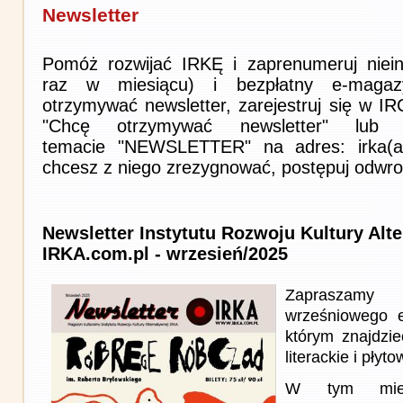
Newsletter
Pomóż rozwijać IRKĘ i zaprenumeruj niein
raz w miesiącu) i bezpłatny e-magaz
otrzymywać newsletter, zarejestruj się w I
"Chcę otrzymywać newsletter" lub 
temacie "NEWSLETTER" na adres: irka(at)i
chcesz z niego zrezygnować, postępuj odwro
Newsletter Instytutu Rozwoju Kultury Alt
IRKA.com.pl - wrzesień/2025
Zapraszam
wrześniowego 
którym znajdzie
literackie i płyto
W tym miesi