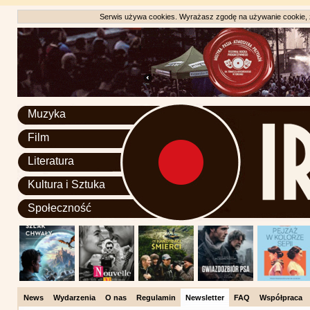
Serwis używa cookies. Wyrażasz zgodę na używanie cookie, zg
Muzyka
Film
Literatura
Kultura i Sztuka
Społeczność
News
Wydarzenia
O nas
Regulamin
Newsletter
FAQ
Współpraca