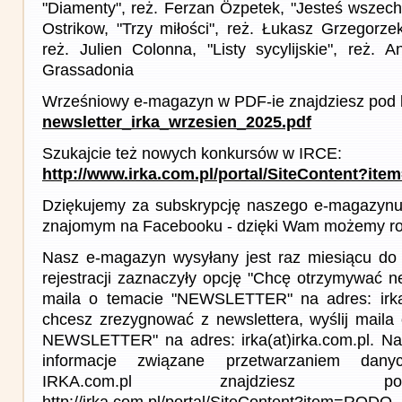
"Diamenty", reż. Ferzan Özpetek, "Jesteś wszech
Ostrikow, "Trzy miłości", reż. Łukasz Grzegorze
reż. Julien Colonna, "Listy sycylijskie", reż. 
Grassadonia
Wrześniowy e-magazyn w PDF-ie znajdziesz pod l
newsletter_irka_wrzesien_2025.pdf
Szukajcie też nowych konkursów w IRCE:
http://www.irka.com.pl/portal/SiteContent?ite
Dziękujemy za subskrypcję naszego e-magazynu 
znajomym na Facebooku - dzięki Wam możemy roz
Nasz e-magazyn wysyłany jest raz miesiącu do 
rejestracji zaznaczyły opcję "Chcę otrzymywać ne
maila o temacie "NEWSLETTER" na adres: irka(a
chcesz zrezygnować z newslettera, wyślij mail
NEWSLETTER" na adres: irka(at)irka.com.pl. Na
informacje związane przetwarzaniem da
IRKA.com.pl znajdziesz p
http://irka.com.pl/portal/SiteContent?item=RODO