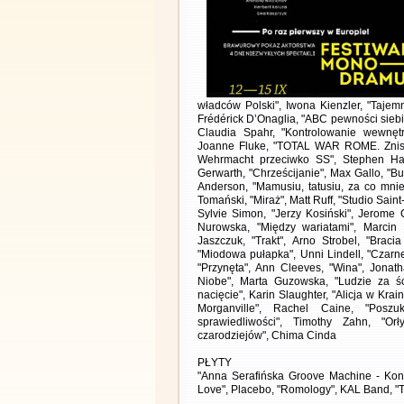
władców Polski", Iwona Kienzler, "Tajem
Frédérick D’Onaglia, "ABC pewności siebie 
Claudia Spahr, "Kontrolowanie wewnętr
Joanne Fluke, "TOTAL WAR ROME. Znisz
Wehrmacht przeciwko SS", Stephen Hard
Gerwarth, "Chrześcijanie", Max Gallo, "Bu
Anderson, "Mamusiu, tatusiu, za co mni
Tomański, "Miraż", Matt Ruff, "Studio Sa
Sylvie Simon, "Jerzy Kosiński", Jerome
Nurowska, "Między wariatami", Marcin 
Jaszczuk, "Trakt", Arno Strobel, "Brac
"Miodowa pułapka", Unni Lindell, "Czarn
"Przynęta", Ann Cleeves, "Wina", Jonat
Niobe", Marta Guzowska, "Ludzie za ścia
nacięcie", Karin Slaughter, "Alicja w Kr
Morganville", Rachel Caine, "Poszu
sprawiedliwości", Timothy Zahn, "O
czarodziejów", Chima Cinda
PŁYTY
"Anna Serafińska Groove Machine - Konc
Love", Placebo, "Romology", KAL Band, "Tw