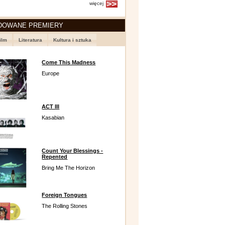
więcej
DOWANE PREMIERY
ilm
Literatura
Kultura i sztuka
Come This Madness
Europe
ACT III
Kasabian
Count Your Blessings -
Repented
Bring Me The Horizon
Foreign Tongues
The Rolling Stones