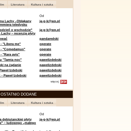
ilm
Literatura
Kultura i sztuka
Od
 na Lachy „Obłąkany
ja-g-k@wp.pl
premiera teledysku
odzień o wschodzie”
ja-g-k@wp.pl
 Lachy – recenzja płyty
lować
pandaredski
 - "Libera me"
operate
e - "Comedamus"
operate
- "Rara avis"
operate
u "Tamta noc"
pawelizdebski
nki na żądanie
pawelizdebski
 Paweł Izdebski
pawelizdebski
 - Paweł Izdebski
pawelizdebski
więcej
 OSTATNIO DODANE
ilm
Literatura
Kultura i sztuka
Od
a debiutanckiej płyty
ja-g-k@wp.pl
lia” – ludowego „małego