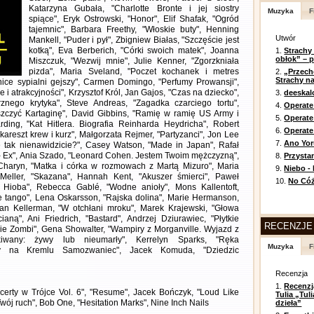
Katarzyna Gubała, "Charlotte Bronte i jej siostry
Muzyka
F
spiące", Eryk Ostrowski, "Honor", Elif Shafak, "Ogród
tajemnic", Barbara Freethy, "Włoskie buty", Henning
Utwór
Mankell, "Puder i pył", Zbigniew Białas, "Szczęście jest
kotką", Eva Berberich, "Córki swoich matek", Joanna
1.
Strachy
obłok” – 
Miszczuk, "Wezwij mnie", Julie Kenner, "Zgorzkniała
pizda", Maria Sveland, "Poczet kochanek i metres
2.
„Przech
Strachy na
nice sypialni gejszy", Carmen Domingo, "Perfumy Prowansji",
i atrakcyjności", Krzysztof Król, Jan Gajos, "Czas na dziecko",
3.
deeska
znego krytyka", Steve Andreas, "Zagadka czarciego tortu",
4.
Operate
czyć Kartaginę", David Gibbins, "Ramię w ramię US Army i
5.
Operat
ing, "Kat Hitlera. Biografia Reinharda Heydricha", Robert
6.
Operate 
kareszt krew i kurz", Małgorzata Rejmer, "Partyzanci", Jon Lee
7.
Ano Yor
e tak nienawidzicie?", Casey Watson, "Made in Japan", Rafał
int- Ex", Ania Szado, "Leonard Cohen. Jestem Twoim mężczyzną",
8.
Przysta
 Charyn, "Matka i córka w rozmowach z Martą Mizuro", Maria
9.
Niebo -
Meller, "Skazana", Hannah Kent, "Akuszer śmierci", Paweł
10.
No Cóż
ia Hioba", Rebecca Gablé, "Wodne anioły", Mons Kallentoft,
e tango", Lena Oskarsson, "Rajska dolina", Marie Hermanson,
han Kellerman, "W otchłani mroku", Marek Krajewski, "Głowa
ną", Ani Friedrich, "Bastard", Andrzej Dziurawiec, "Płytkie
RECENZJE
ainie Zombi", Gena Showalter, "Wampiry z Morganville. Wyjazd z
kiwany: żywy lub nieumarły", Kerrelyn Sparks, "Ręka
Muzyka
F
rły na Kremlu Samozwaniec", Jacek Komuda, "Dziedzic
Recenzja
1.
Recenzj
erty w Trójce Vol. 6", "Resume", Jacek Bończyk, "Loud Like
Tulia „Tu
ój ruch", Bob One, "Hesitation Marks", Nine Inch Nails
dzieła”