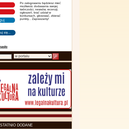
Po zalogowaniu będziesz mieć
możliwośc dodawania swojej
twórczości, newsów, recenzji,
ogłoszeń, brać udział w
konkursach, głosować, zbierać
punkty... Zapraszamy!
hasło
STATNIO DODANE