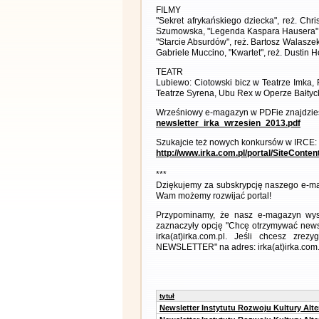
FILMY
"Sekret afrykańskiego dziecka", reż. Chri
Szumowska, "Legenda Kaspara Hausera", reż
"Starcie Absurdów", reż. Bartosz Walaszek,
Gabriele Muccino, "Kwartet", reż. Dustin 
TEATR
Lubiewo: Ciotowski bicz w Teatrze Im
Teatrze Syrena, Ubu Rex w Operze Bałtyc
Wrześniowy e-magazyn w PDFie znajdzies
newsletter_irka_wrzesien_2013.pdf
Szukajcie też nowych konkursów w IRCE:
http://www.irka.com.pl/portal/SiteConte
***
Dziękujemy za subskrypcję naszego e-ma
Wam możemy rozwijać portal!
Przypominamy, że nasz e-magazyn wysył
zaznaczyły opcję "Chcę otrzymywać news
irka(at)irka.com.pl. Jeśli chcesz zr
NEWSLETTER" na adres: irka(at)irka.com.
tytuł
Newsletter Instytutu Rozwoju Kultury Alt