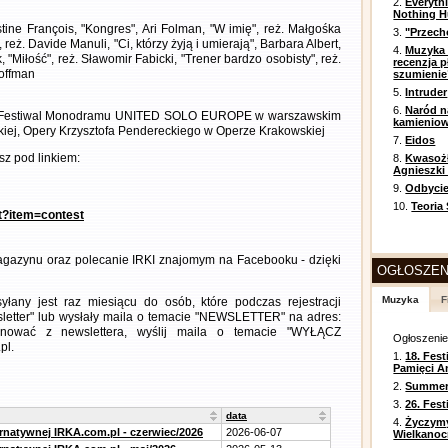
2.
Everyth
Nothing H
stine François, "Kongres", Ari Folman, "W imię", reż. Małgośka
3.
"Przech
. Davide Manuli, "Ci, którzy żyją i umierają", Barbara Albert,
4.
Muzyka 
 "Miłość", reż. Sławomir Fabicki, "Trener bardzo osobisty", reż.
recenzja p
Hoffman
szumienie
5.
Intruder
6.
Naród n
ka, Festiwal Monodramu UNITED SOLO EUROPE w warszawskim
kamienio
kiej, Opery Krzysztofa Pendereckiego w Operze Krakowskiej
7.
Eidos
z pod linkiem:
8.
Kwasożł
Agnieszki
9.
Odbycie
10.
Teoria
nt?item=contest
gazynu oraz polecanie IRKI znajomym na Facebooku - dzięki
OGŁOSZEN
Muzyka
F
any jest raz miesiącu do osób, które podczas rejestracji
letter" lub wysłały maila o temacie "NEWSLETTER" na adres:
ezygnować z newslettera, wyślij maila o temacie "WYŁĄCZ
Ogłoszeni
pl.
1.
18. Fest
Pamięci A
2.
Summer 
3.
26. Fes
data
4.
Życzym
ernatywnej IRKA.com.pl - czerwiec/2026
2026-06-07
Wielkanoc