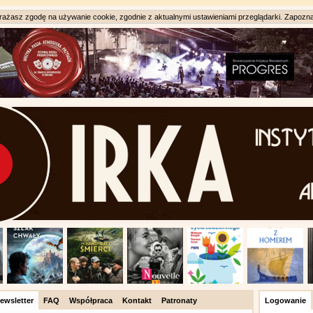
ażasz zgodę na używanie cookie, zgodnie z aktualnymi ustawieniami przeglądarki. Zapozna
ewsletter
FAQ
Współpraca
Kontakt
Patronaty
Logowanie