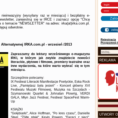
nieinwazyjny (wysyłany raz w miesiącu) i bezpłatny e-
wsletter, zarejestruj się w IRCE i zaznacz opcję "Chcę
la o temacie "NEWSLETTER" na adres: irka(at)irka.com.pl.
ępuj odwrotnie.
Rejestracja
Przypomnij 
 Alternatywnej IRKA.com.pl - wrzesień /2013
Zapraszamy do lektury wrześniowego e-magazynu
IRKI, w którym jak zwykle znajdziecie nowości
REKLAMA
literackie, płytowe i filmowe, premiery teatralne oraz
inne wydarzenia, na które warto wybrać się w tym
miesiącu.
Szczególnie polecamy:
IX Festiwal Literacki Manifestacje Poetyckie, Eska Rock
Live, „Pamiętasz była jesień” - Koncert główny XVI
Festiwalu Muzyki Filmowej, Muzyka na Szczytach -
Szymanowski Quartet & Johnatan Plowrig, VERDI
GALA, Młyn Jazz Festival, Festiwal SpaceFest Warm-
Up
KSIĄŻKI
"Gołębiarki", Alice Hoffman, "Po kres czasu", Danielle
UTWORY O
Steel, "Żółte ptaki", Kevin Powers, "Faceci z sieci",