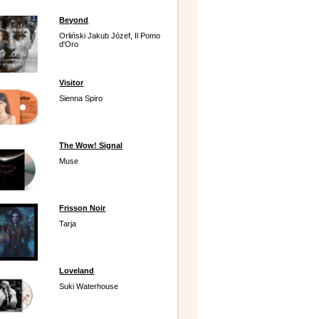
Beyond
Orliński Jakub Józef, Il Pomo
d'Oro
Visitor
Sienna Spiro
The Wow! Signal
Muse
Frisson Noir
Tarja
Loveland
Suki Waterhouse