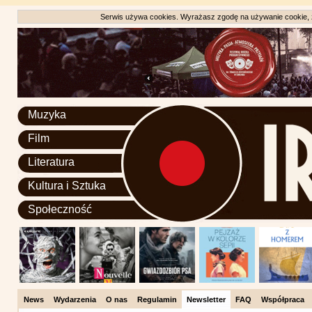
Serwis używa cookies. Wyrażasz zgodę na używanie cookie, zg
Muzyka
Film
Literatura
Kultura i Sztuka
Społeczność
News
Wydarzenia
O nas
Regulamin
Newsletter
FAQ
Współpraca