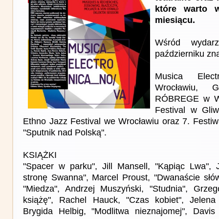
które warto 
miesiącu.
Wśród wydar
październiku zna
Musica Elec
Wrocławiu,
RÓBREGE w Wa
Festival w Gli
Ethno Jazz Festival we Wrocławiu oraz 7. Festiw
"Sputnik nad Polską".
KSIĄŻKI
"Spacer w parku", Jill Mansell, "Kąpiąc Lwa", 
stronę Swanna", Marcel Proust, "Dwanaście słów
"Miedza", Andrzej Muszyński, "Studnia", Grzego
książę", Rachel Hauck, "Czas kobiet", Jelena
Brygida Helbig, "Modlitwa nieznajomej", Davis