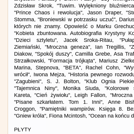
Zdzisław Skrok, "Tuwim. Wylękniony bluźnierca
"Prince Chaos i rewolucja", Jason Draper, "S
Stomma, "Broniewski w potrzasku uczuć", Darius
których nie znamy. Opowieść o Marku Grechucie
"Kobieta zbuntowana. Autobiografia Krystyny Kof
"Dzieci sztyletu", Jacek Sroka-Ritau, "Puła
Ziemiański, "Mroczna geneza", Ian Tregillis, "Z
Diakow, "Spokój duszy", Camilla Grebe, Asa Traf
Strzałkowski, "Formacja trójkąta", Mariusz Zielk
Marina, Stepnova, "BETA", Rachel Cohn, "Wy
wrócił", Iwona Mejza, "Historia pewnego rozwod
"Zagubieni", S. J. Bolton, "Klub Ognia Piekie
"Tajemnica Niny", Monika Siuda, "Kolorowe s
Kareta, "Cień żywiołu", Leigh Fallon, "Mroczna
"Pisane szkarłatem. Tom 1. Inni", Anne Bish
Croggon, "Pamiętniki wampirów. Księga 8. Bez
"Gniew króla", Fiona Mcintosh, "Ocean na końcu d
PŁYTY