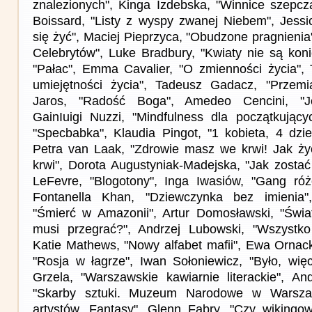
znalezionych", Kinga Izdebska, "Winnice szepcz
Boissard, "Listy z wyspy zwanej Niebem", Jess
się żyć", Maciej Pieprzyca, "Obudzone pragnienia
Celebrytów", Luke Bradbury, "Kwiaty nie są koni
"Pałac", Emma Cavalier, "O zmienności życia",
umiejętności życia", Tadeusz Gadacz, "Przemia
Jaros, "Radość Boga", Amedeo Cencini, "Je
GainIuigi Nuzzi, "Mindfulness dla początkujący
"Specbabka", Klaudia Pingot, "1 kobieta, 4 dzie
Petra van Laak, "Zdrowie masz we krwi! Jak ży
krwi", Dorota Augustyniak-Madejska, "Jak zostać
LeFevre, "Blogotony", Inga Iwasiów, "Gang ró
Fontanella Khan, "Dziewczynka bez imienia
"Śmierć w Amazonii", Artur Domosławski, "Świ
musi przegrać?", Andrzej Lubowski, "Wszystko 
Katie Mathews, "Nowy alfabet mafii", Ewa Ornack
"Rosja w łagrze", Iwan Sołoniewicz, "Było, wię
Grzela, "Warszawskie kawiarnie literackie", An
"Skarby sztuki. Muzeum Narodowe w Warszaw
artystów. Fantasy", Glenn Fabry, "Czy wikingowi