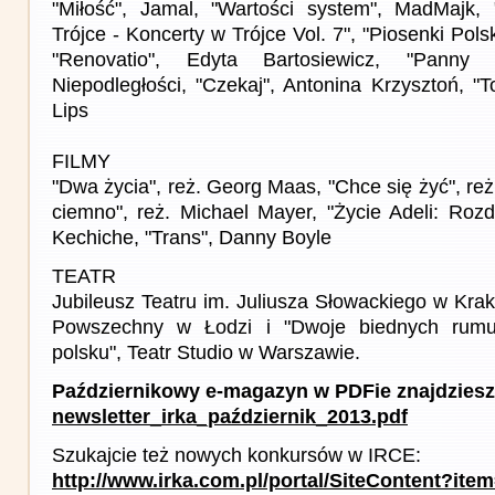
"Miłość", Jamal, "Wartości system", MadMajk
Trójce - Koncerty w Trójce Vol. 7", "Piosenki Pol
"Renovatio", Edyta Bartosiewicz, "Panny 
Niepodległości, "Czekaj", Antonina Krzysztoń, "
Lips
FILMY
"Dwa życia", reż. Georg Maas, "Chce się żyć", reż
ciemno", reż. Michael Mayer, "Życie Adeli: Rozdzi
Kechiche, "Trans", Danny Boyle
TEATR
Jubileusz Teatru im. Juliusza Słowackiego w Krak
Powszechny w Łodzi i "Dwoje biednych rum
polsku", Teatr Studio w Warszawie.
Październikowy e-magazyn w PDFie znajdziesz
newsletter_irka_październik_2013.pdf
Szukajcie też nowych konkursów w IRCE:
http://www.irka.com.pl/portal/SiteContent?ite