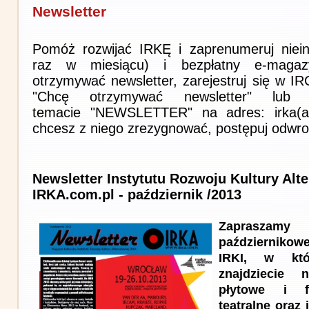
Newsletter
Pomóż rozwijać IRKĘ i zaprenumeruj niein
raz w miesiącu) i bezpłatny e-magaz
otrzymywać newsletter, zarejestruj się w I
"Chcę otrzymywać newsletter" lub 
temacie "NEWSLETTER" na adres: irka(at)i
chcesz z niego zrezygnować, postępuj odwro
Newsletter Instytutu Rozwoju Kultury Alt
IRKA.com.pl - październik /2013
Zapraszam
październik
IRKI, w kt
znajdziecie n
płytowe i f
teatralne oraz